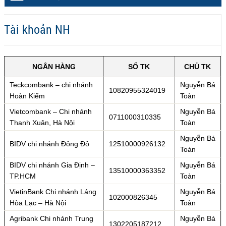
Tài khoản NH
NGÂN HÀNG
SỐ TK
CHỦ TK
Teckcombank – chi nhánh
Nguyễn Bá
10820955324019
Hoàn Kiếm
Toàn
Vietcombank – Chi nhánh
Nguyễn Bá
0711000310335
Thanh Xuân, Hà Nội
Toàn
Nguyễn Bá
BIDV chi nhánh Đông Đô
12510000926132
Toàn
BIDV chi nhánh Gia Định –
Nguyễn Bá
13510000363352
TP.HCM
Toàn
VietinBank Chi nhánh Láng
Nguyễn Bá
102000826345
Hòa Lạc – Hà Nội
Toàn
Agribank Chi nhánh Trung
Nguyễn Bá
1302205187212