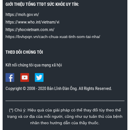
GIỚI THIỆU TỔNG TTĐT SỨC KHỎE UY TÍN:
https://moh.gov.vn/
https://www.who.int/vietnam/vi
https://yhocvietnam.com.vn/
https://bvlvpqn.vn/cach-chua-xuat-tinh-som-tai-nha/
THEO DÕI CHÚNG TÔI
Kết nối chúng tôi qua mạng xã hội
Copyright © 2008 - 2020 Bản Lĩnh Đàn Ông. All Rights Reserved.
(*) Chú ý: Hiệu quả của giải pháp có thể thay đổi tùy theo thể
trạng và cơ địa của mỗi người, cũng như sự tuân thủ của bệnh
nhân theo hướng dẫn của thầy thuốc.