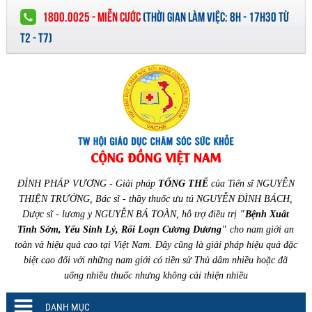
1800.0025 - MIỄN CƯỚC
(
THỜI GIAN LÀM VIỆC:
8H - 17H30 TỪ
T2 - T7)
ĐỈNH PHÁP VƯƠNG - Giải pháp
TỔNG THỂ
của Tiến sĩ NGUYỄN
THIỆN TRƯỞNG, Bác sĩ - thầy thuốc ưu tú NGUYỄN ĐÌNH BÁCH,
Dược sĩ - lương y NGUYỄN BÁ TOÀN, hỗ trợ điều trị
"Bệnh Xuất
Tinh Sớm, Yếu Sinh Lý, Rối Loạn Cương Dương"
cho nam giới an
toàn và hiệu quả cao tại Việt Nam. Đây cũng là giải pháp hiệu quả đặc
biệt cao đối với những nam giới có tiền sử Thủ dâm nhiều hoặc đã
uống nhiều thuốc nhưng không cải thiện nhiều
DANH MỤC