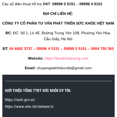
Các số điện thoại hỗ trợ
24/7
:
09898 0 5151
–
09696 4 5151
ĐỊA CHỈ LIÊN HỆ:
CÔNG TY CỔ PHẦN TƯ VẤN PHÁT TRIỂN SỨC KHỎE VIỆT NAM
ĐC:
ĐC: Số 1, Lô 4E, Đường Trung Yên 10B, Phường Yên Hòa,
Cầu Giấy, Hà Nội
ĐT:
04 6682 3737 – 09696 4 5151 – 09898 0 5151 – 0904 750 363
Website:
https://banlinhdanong.com
Email:
chuyengiatinhducnbt@gmail.com
GIỚI THIỆU TỔNG TTĐT SỨC KHỎE UY TÍN:
https://moh.gov.vn/
https://www.who.int/vietnam/vi