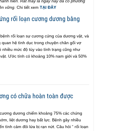
 thành niên. Rất may là ngày nay đã có phương
ền vững.
Chi tiết xem
TẠI ĐÂY
hứng rối loạn cương dương bằng
bệnh rối loạn sự cương cứng của dương vật, và
 quan hệ tình dục trong chuyện chăn gối vợ
 nhiều mức độ tùy vào tình trạng cũng như
ật. Ước tính có khoảng 10% nam giới và 50%
ương có chữa hoàn toàn được
ạn cương dương chiếm khoảng 75% các chứng
 sớm, liệt dương hay bất lực. Bệnh gây nhiều
n tình cảm đôi lứa bị rạn nứt. Câu hỏi “ rối loạn