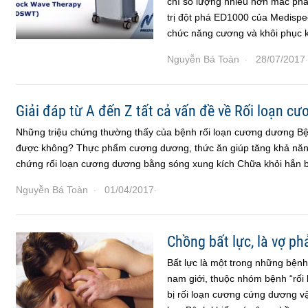
chí số lượng nhiều hơn mắc phải
trị đột phá ED1000 của Medispec
chức năng cương và khôi phục 
Nguyễn Bá Toàn
28/07/2017
·
·
Giải đáp từ A đến Z tất cả vấn đề về Rối loạn c
Những triệu chứng thường thấy của bệnh rối loạn cương dương B
được không? Thực phẩm cương dương, thức ăn giúp tăng khả năn
chứng rối loạn cương dương bằng sóng xung kích Chữa khỏi hẳn 
Nguyễn Bá Toàn
01/04/2017
·
·
Chồng bất lực, là vợ ph
Bất lực là một trong những bệnh 
nam giới, thuộc nhóm bệnh “rối
bị rối loạn cương cứng dương vậ