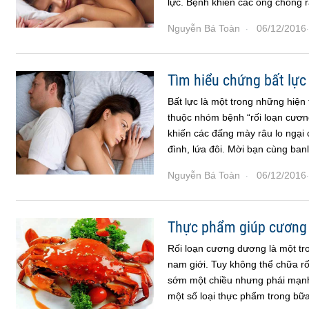
lực. Bệnh khiến các ông chồng r
Nguyễn Bá Toàn
06/12/2016
·
·
Tìm hiểu chứng bất lực
Bất lực là một trong những hiện 
thuộc nhóm bệnh “rối loạn cươn
khiến các đấng mày râu lo ngại 
đình, lứa đôi. Mời bạn cùng ban
Nguyễn Bá Toàn
06/12/2016
·
·
Thực phẩm giúp cương
Rối loạn cương dương là một tr
nam giới. Tuy không thể chữa r
sớm một chiều nhưng phái mạnh
một số loại thực phẩm trong bữa