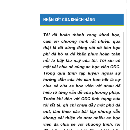
lại để em có thể hoàn thành khóa học
sớm nhất. Em cảm ơn chương trình
Mr. Khang, Lâm Đồng
NHẬN XÉT CỦA KHÁCH HÀNG
Tôi đã hoàn thành xong khoá học,
cảm ơn chương trình rất nhiều, quả
thật là rất xứng đáng với số tiền học
phí đã bỏ ra để khắc phục hoàn toàn
nỗi lo bấy lâu nay của tôi. Tôi xin có
một vài chia sẻ cùng ae học viên ODC.
Trong quá trình tập luyện ngoài sự
hướng dẫn của hlv cần hơn hết là sự
chia sẻ của ae học viên với nhau để
hiểu rõ từng vấn đề của phương pháp.
Trước khi đến với ODC tình trạng của
tôi rất tệ, qh chỉ chưa đầy một phú đã
out, làm theo các bài tập nhưng vẫn
khong cải thiện đc như nhiều ae học
viên đã chia sẻ với chuong trinh, tôi
đã chăm chỉ làm lại từ đầu và tôi nhận
ra ... , lúc này cũng giống như khi đã