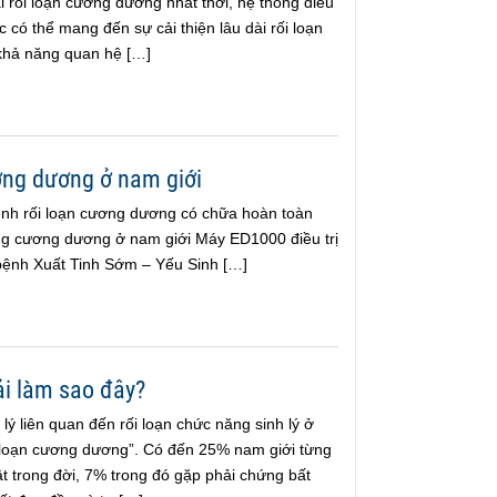
 rối loạn cương dương nhất thời, hệ thống điều
 có thể mang đến sự cải thiện lâu dài rối loạn
khả năng quan hệ […]
ương dương ở nam giới
ệnh rối loạn cương dương có chữa hoàn toàn
g cương dương ở nam giới Máy ED1000 điều trị
bệnh Xuất Tinh Sớm – Yếu Sinh […]
ải làm sao đây?
lý liên quan đến rối loạn chức năng sinh lý ở
 loạn cương dương”. Có đến 25% nam giới từng
t trong đời, 7% trong đó gặp phải chứng bất