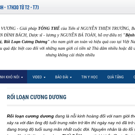
8H - 17H30 TỪ T2 - T7)
VƯƠNG - Giải pháp
TỔNG THỂ
của Tiến sĩ NGUYỄN THIỆN TRƯỞNG, Bác 
N ĐÌNH BÁCH, Dược sĩ - lương y NGUYỄN BÁ TOÀN, hỗ trợ điều trị
"Bệnh
ý, Rối Loạn Cương Dương"
cho nam giới an toàn và hiệu quả cao tại Việt N
ệu quả đặc biệt cao đối với những nam giới có tiền sử Thủ dâm nhiều hoặc đã 
nhưng không cải thiện nhiều
NH KHÓ NÓI
VIDEO
BÁO ĐÀI
TIN Y HỌC
QUÀ TẶNG
RỐI LOẠN CƯƠNG DƯƠNG
Rối loạn cương dương
đang là nỗi kinh hoàng đối với nam giới th
xảy ra với đàn ông độ tuổi trung niên trở lên thì ngày nay nó đã tr
đang trong độ tuổi sung mãn nhất cuộc đời. Nguyên nhân là do lối