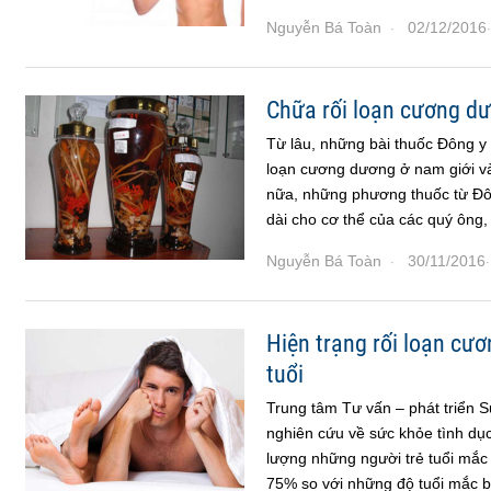
Nguyễn Bá Toàn
02/12/2016
·
·
Chữa rối loạn cương d
Từ lâu, những bài thuốc Đông y đ
loạn cương dương ở nam giới và
nữa, những phương thuốc từ Đôn
dài cho cơ thể của các quý ông,
Nguyễn Bá Toàn
30/11/2016
·
·
Hiện trạng rối loạn cươ
tuổi
Trung tâm Tư vấn – phát triển S
nghiên cứu về sức khỏe tình dục
lượng những người trẻ tuổi mắc
75% so với những độ tuổi mắc b