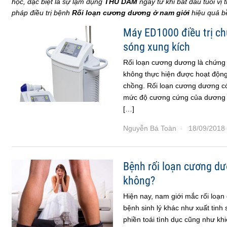
học, đặc biệt là sự lạm dụng
THỦ DÂM
ngay từ khi bắt đầu tuổi vị
pháp điều trị bệnh
Rối loạn cương dương ở nam giới
hiệu quả b
Máy ED1000 điều trị c
sóng xung kích
Rối loạn cương dương là chứng 
không thực hiện được hoạt động
chồng. Rối loạn cương dương có
mức độ cương cứng của dương v
[…]
Nguyễn Bá Toàn
18/09/2018
·
·
Bệnh rối loạn cương d
không?
Hiện nay, nam giới mắc rối lo
bệnh sinh lý khác như xuất tinh
phiền toái tình dục cũng như khiế