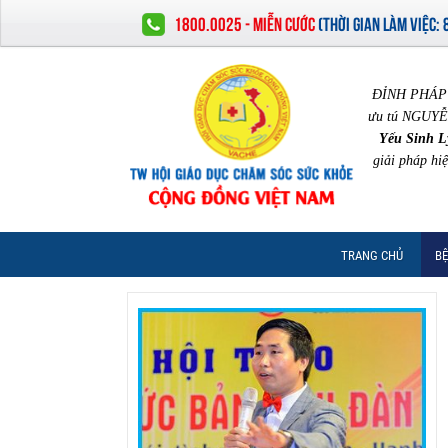
1800.0025 - MIỄN CƯỚC
(
THỜI GIAN LÀM VIỆC:
ĐỈNH PHÁP 
ưu tú NGUYỄ
Yếu Sinh L
giải pháp hi
TRANG CHỦ
BỆ