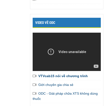
VIDEO VỀ ODC
VTVcab15 nói về chương trình
Giới chuyên gia chia sẻ
Em đã liên tục được bạn gái khen là
ODC - Giải pháp chữa XTS không dùng
thành công vượt bậc trên giường
,
thuốc
admin gởi tiếp giúp em những bài tập còn