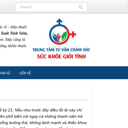
sĩ - thầy thuốc
 Xuất Tinh Sớm,
am. Đây cũng là
uống nhiều thuốc
CHIA SẺ
LIÊN HỆ
ế kỷ 21. Nếu như trước đây điều tồi tệ này chỉ
ở lên phổ biến với ngay cả những thanh niên trẻ
 sống buông thả, không lành mạnh và thiếu khoa