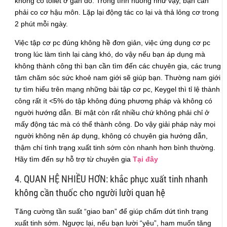
không có toilet ở gần đó. Trong tình huống như vậy, bạn cần
phải co cơ hậu môn. Lặp lại động tác co lại và thả lỏng cơ trong
2 phút mỗi ngày.
Việc tập cơ pc đúng không hề đơn giản, việc ứng dụng cơ pc
trong lúc làm tình lại càng khó, do vậy nếu bạn áp dụng mà
không thành công thì bạn cần tìm đến các chuyên gia, các trung
tâm chăm sóc sức khoẻ nam giới sẽ giúp bạn. Thường nam giới
tự tìm hiểu trên mạng những bài tập cơ pc, Keygel thì tỉ lệ thành
công rất ít <5% do tập không đúng phương pháp và không có
người hướng dẫn. Bí mật còn rất nhiều chứ không phải chỉ ở
mấy động tác mà có thể thành công. Do vậy giải pháp này mọi
người không nên áp dụng, không có chuyên gia hướng dẫn,
thậm chí tình trạng xuất tinh sớm còn nhanh hơn bình thường.
Hãy tìm đến sự hỗ trợ từ chuyên gia
Tại đây
4. QUAN HỆ NHIỀU HƠN: khắc phục xuất tinh nhanh
không cần thuốc cho người lười quan hệ
Tăng cường tần suất “giao ban” để giúp chấm dứt tình trạng
xuất tinh sớm. Ngược lại, nếu bạn lười “yêu”, ham muốn tăng