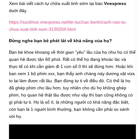
Xem bài viết cách tự chữa xuất tinh sớm tại báo
Vnexpress
dưới đây.
https://suckhoe.vnexpress.net/tin-tuc/cac-benh/cach-nao-tu-
chua-xuat-tinh-som-3139204.html
Đừng nghe bạn bè phét lát về khả năng của họ?
Bạn bè khoe khoang về thời gian “yêu” lâu của họ như họ có thể
quan hệ được tận 60 phút. Rất có thể họ đang khoác lác và
thực tế có khi cần giảm đi 1 con số 0 thì sẽ đúng hơn. Hoặc khi
bạn xem 1 bộ phim xxx, bạn thấy anh chàng này dương vật vừa
to lại làm được rất lâu. Bạn đừng tự ti về điều đó. Có thể là họ
đã ghép phim cho lâu hơn, tuy nhiên cho dù họ không ghép
phim, họ quan hệ thật lâu được như vậy thì bạn cũng không có
gì phải tự ti. Họ là số ít, là những người có khả năng đặc biệt,
còn bạn là 1 người bình thường, bạn không cần phải so sánh
với họ.