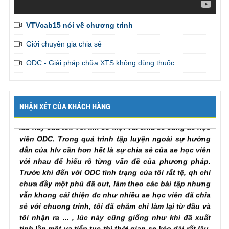
Em đã liên tục được bạn gái khen là thành công vượt
bậc trên giường
, admin gởi tiếp giúp em những bài tập
VTVcab15 nói về chương trình
còn lại để em có thể hoàn thành khóa học sớm nhất. Em
Giới chuyên gia chia sẻ
cảm ơn chương trình
Mr. Khang, Lâm Đồng
ODC - Giải pháp chữa XTS không dùng thuốc
Tôi đã hoàn thành xong khoá học, cảm ơn chương
trình rất nhiều, quả thật là rất xứng đáng với số tiền
học phí đã bỏ ra để khắc phục hoàn toàn nỗi lo bấy
NHẬN XÉT CỦA KHÁCH HÀNG
lâu nay của tôi. Tôi xin có một vài chia sẻ cùng ae học
viên ODC. Trong quá trình tập luyện ngoài sự hướng
dẫn của hlv cần hơn hết là sự chia sẻ của ae học viên
với nhau để hiểu rõ từng vấn đề của phương pháp.
Trước khi đến với ODC tình trạng của tôi rất tệ, qh chỉ
chưa đầy một phú đã out, làm theo các bài tập nhưng
vẫn khong cải thiện đc như nhiều ae học viên đã chia
sẻ với chuong trinh, tôi đã chăm chỉ làm lại từ đầu và
tôi nhận ra ... , lúc này cũng giống như khi đã xuất
tinh lần một va tiếp tục thì thời gian se kéo dài rất lâu,
chỉ khác biệt ở chỗ khi ... để lên dinh lan mot ma ko