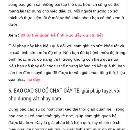
sống bao gồm cả những bài tập thể dục hữu ích cũng có thể
mang lại tác dụng cho việc điều trị. Mỗi người thường có sở
thích và thực hiện tốt ở mỗi tư thế khác nhau bạn có thể xem ở
dưới
Xem :
69 tư thế quan hệ tình dục đầy đủ chi tiết
Giải pháp này khá hiệu quả đối với nam giới có sức khỏe tốt và
bị xuất tinh sớm mức độ nhẹ. Nếu bạn đã bị bệnh mức độ trung
bình hoặc mức độ nặng thì thường không còn hiệu quả nữa.
Nếu bạn đã thay đổi các tư thế nhưng không có kết quả thì bạn
cần tìm đến chuyên gia để được tư vấn giải pháp tổng thể, hiệu
quả nhất
Tại đây
.
6. BAO CAO SU CÓ CHẤT GÂY TÊ: giải pháp tuyệt vời
cho dương vật nhạy cảm
Dùng bao cao su có hoạt chất kéo dài thời gian quan hệ. Trong
bao cao su có hoạt chất gây tê nhẹ, giúp nam giới quan hệ
được lâu hơn. Đây là giải pháp khá hiệu quả, tuy nhiên nó chỉ
hiệu quả với những nam giới bị xuất tinh sớm mức độ nhẹ. Mức