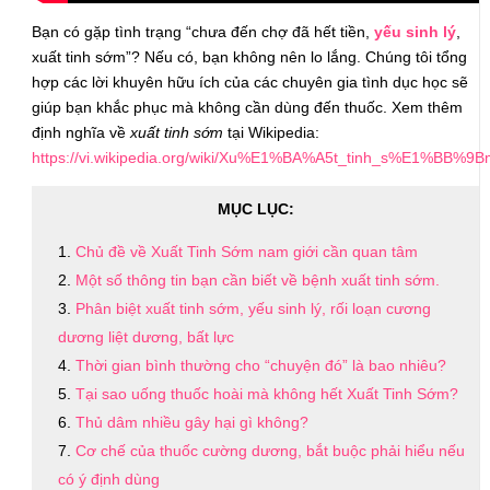
Bạn có gặp tình trạng “chưa đến chợ đã hết tiền,
yếu sinh lý
,
xuất tinh sớm”? Nếu có, bạn không nên lo lắng. Chúng tôi tổng
hợp các lời khuyên hữu ích của các chuyên gia tình dục học sẽ
giúp bạn khắc phục mà không cần dùng đến thuốc. Xem thêm
định nghĩa về
xuất tinh sớm
tại Wikipedia:
https://vi.wikipedia.org/wiki/Xu%E1%BA%A5t_tinh_s%E1%BB%9
MỤC LỤC:
Chủ đề về Xuất Tinh Sớm nam giới cần quan tâm
Một số thông tin bạn cần biết về bệnh xuất tinh sớm.
Phân biệt xuất tinh sớm, yếu sinh lý, rối loạn cương
dương liệt dương, bất lực
Thời gian bình thường cho “chuyện đó” là bao nhiêu?
Tại sao uống thuốc hoài mà không hết Xuất Tinh Sớm?
Thủ dâm nhiều gây hại gì không?
Cơ chế của thuốc cường dương, bắt buộc phải hiểu nếu
có ý định dùng