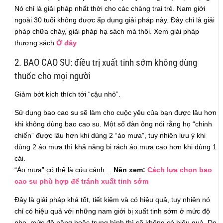
Nó chỉ là giải pháp nhất thời cho các chàng trai trẻ. Nam giới
ngoài 30 tuổi không được ấp dụng giải pháp này. Đây chỉ là giải
pháp chữa cháy, giải pháp hạ sách mà thôi. Xem giải pháp
thượng sách
Ở đây
2. BAO CAO SU: điều trị xuất tinh sớm không dùng
thuốc cho mọi người
Giảm bớt kích thích tới “cậu nhỏ”.
Sử dụng bao cao su sẽ làm cho cuộc yêu của bạn được lâu hơn
khi không dùng bao cao su. Một số đàn ông nói rằng họ “chinh
chiến” được lâu hơn khi dùng 2 “áo mưa”, tuy nhiên lưu ý khi
dùng 2 áo mưa thì khả năng bị rách áo mưa cao hơn khi dùng 1
cái.
“Áo mưa” có thể là cứu cánh…
Nên xem:
Cách lựa chọn bao
cao su phù hợp để tránh xuất tinh sớm
Đây là giải pháp khá tốt, tiết kiệm và có hiệu quả, tuy nhiên nó
chỉ có hiệu quả với những nam giới bị xuất tinh sớm ở mức độ
nhẹ, mức độ nặng hoặc trung bình thì sẽ không có hiệu quả. Do