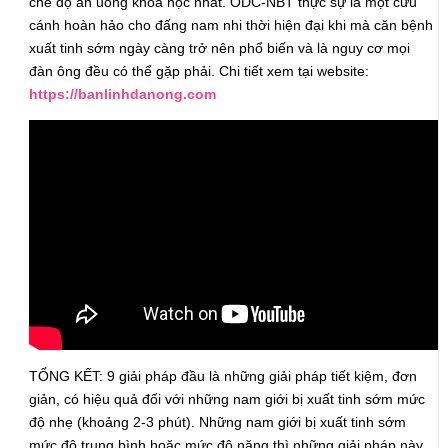
chế độ ăn uống khoa học nhất. ODC-NBT thực sự là một cứu
cánh hoàn hảo cho đấng nam nhi thời hiện đại khi mà căn bệnh
xuất tinh sớm ngày càng trở nên phổ biến và là nguy cơ mọi
đàn ông đều có thể gặp phải. Chi tiết xem tại website:
https://banlinhdanong.com
TỔNG KẾT: 9 giải pháp đầu là những giải pháp tiết kiệm, đơn
giản, có hiệu quả đối với những nam giới bị xuất tinh sớm mức
độ nhẹ (khoảng 2-3 phút). Những nam giới bị xuất tinh sớm
mức độ trung bình hoặc mức độ nặng thì những giải pháp này