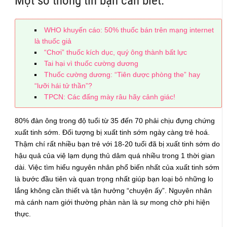
Một số thông tin bạn cần biết:
WHO khuyến cáo: 50% thuốc bán trên mạng internet
là thuốc giả
“Chơi” thuốc kích dục, quý ông thành bất lực
Tai hại vì thuốc cường dương
Thuốc cường dương: “Tiên dược phòng the” hay
“lưỡi hái tử thần”?
TPCN: Các đấng mày râu hãy cảnh giác!
80% đàn ông trong độ tuổi từ 35 đến 70 phải chịu đựng chứng
xuất tinh sớm. Đối tượng bị xuất tinh sớm ngày càng trẻ hoá.
Thậm chí rất nhiều bạn trẻ với 18-20 tuổi đã bị xuất tinh sớm do
hậu quả của việ lạm dụng thủ dâm quá nhiều trong 1 thời gian
dài. Việc tìm hiểu nguyên nhân phổ biến nhất của xuất tinh sớm
là bước đầu tiên và quan trọng nhất giúp bạn loại bỏ những lo
lắng không cần thiết và tận hưởng “chuyện ấy”. Nguyên nhân
mà cánh nam giới thường phàn nàn là sự mong chờ phi hiện
thực.