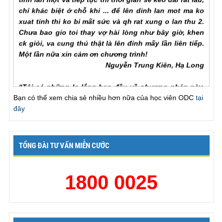
xuat tinh thi ko bi mất sức và qh rat xung o lan thu 2.
Chưa bao gio toi thay vợ hài lòng như bây giờ, khen
ck giỏi, va cung thú thật là lên đỉnh mấy lần liên tiếp.
Một lần nữa xin cảm ơn chương trình!
Nguyễn Trung Kiên, Hạ Long
“Tôi có những lo lắng ban đầu về phương pháp này,
nhưng sau khi thực sự áp dụng tôi đã thực sự thấy
kết quả” “
Khi biết tới ODC tôi đã nghĩ nếu tham gia thì
Bạn có thể xem chia sẻ nhiều hơn nữa của học viên ODC
tại
sẽ rất xấu hổ. Tuy nhiên thực sự vấn đề này đã kéo
đây
dài quá lâu và tôi thực sự không có nhiều lựa chọn.
Sau khi tham gia ODC tôi đã thấy mình may mắn khi
quyết định tham gia chương trình. Hiện giờ tôi đã kết
TỔNG ĐÀI TƯ VẤN MIỄN CƯỚC
thúc 30 ngày và đã có thể kiểm soát việc xuất theo ý
muốn. ”
Mr.Kiên., Hải Phòng
1800 0025
“Tôi đã làm được điều mà tôi đã từng cảm thấy tuyệt
vọng khi không thể thực hiện nó.”
“Tôi nghĩ tôi