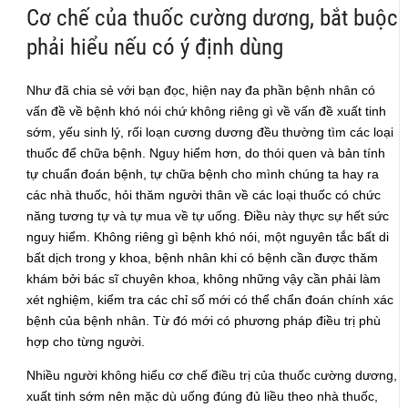
Cơ chế của thuốc cường dương, bắt buộc
phải hiểu nếu có ý định dùng
Như đã chia sẻ với bạn đọc, hiện nay đa phần bệnh nhân có
vấn đề về bệnh khó nói chứ không riêng gì về vấn đề xuất tinh
sớm, yếu sinh lý, rối loạn cương dương đều thường tìm các loại
thuốc để chữa bệnh. Nguy hiểm hơn, do thói quen và bản tính
tự chuẩn đoán bệnh, tự chữa bệnh cho mình chúng ta hay ra
các nhà thuốc, hỏi thăm người thân về các loại thuốc có chức
năng tương tự và tự mua về tự uống. Điều này thực sự hết sức
nguy hiểm. Không riêng gì bệnh khó nói, một nguyên tắc bất di
bất dịch trong y khoa, bệnh nhân khi có bệnh cần được thăm
khám bởi bác sĩ chuyên khoa, không những vậy cần phải làm
xét nghiệm, kiểm tra các chỉ số mới có thể chẩn đoán chính xác
bệnh của bệnh nhân. Từ đó mới có phương pháp điều trị phù
hợp cho từng người.
Nhiều người không hiểu cơ chế điều trị của thuốc cường dương,
xuất tinh sớm nên mặc dù uống đúng đủ liều theo nhà thuốc,