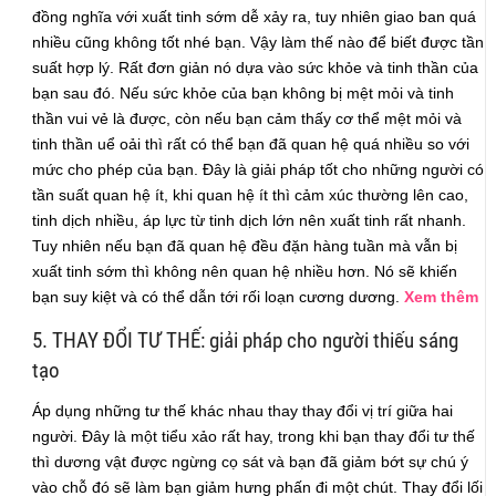
đồng nghĩa với xuất tinh sớm dễ xảy ra, tuy nhiên giao ban quá
nhiều cũng không tốt nhé bạn. Vậy làm thế nào để biết được tần
suất hợp lý. Rất đơn giản nó dựa vào sức khỏe và tinh thần của
bạn sau đó. Nếu sức khỏe của bạn không bị mệt mỏi và tinh
thần vui vẻ là được, còn nếu bạn cảm thấy cơ thể mệt mỏi và
tinh thần uể oải thì rất có thể bạn đã quan hệ quá nhiều so với
mức cho phép của bạn. Đây là giải pháp tốt cho những người có
tần suất quan hệ ít, khi quan hệ ít thì cảm xúc thường lên cao,
tinh dịch nhiều, áp lực từ tinh dịch lớn nên xuất tinh rất nhanh.
Tuy nhiên nếu bạn đã quan hệ đều đặn hàng tuần mà vẫn bị
xuất tinh sớm thì không nên quan hệ nhiều hơn. Nó sẽ khiến
bạn suy kiệt và có thể dẫn tới rối loạn cương dương.
Xem thêm
5. THAY ĐỔI TƯ THẾ: giải pháp cho người thiếu sáng
tạo
Áp dụng những tư thế khác nhau thay thay đổi vị trí giữa hai
người. Đây là một tiểu xảo rất hay, trong khi bạn thay đổi tư thế
thì dương vật được ngừng cọ sát và bạn đã giảm bớt sự chú ý
vào chỗ đó sẽ làm bạn giảm hưng phấn đi một chút. Thay đổi lối