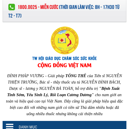
1800.0025 - MIỄN CƯỚC
(
THỜI GIAN LÀM VIỆC:
8H - 17H30 TỪ
T2 - T7)
ĐỈNH PHÁP VƯƠNG - Giải pháp
TỔNG THỂ
của Tiến sĩ NGUYỄN
THIỆN TRƯỞNG, Bác sĩ - thầy thuốc ưu tú NGUYỄN ĐÌNH BÁCH,
Dược sĩ - lương y NGUYỄN BÁ TOÀN, hỗ trợ điều trị
"Bệnh Xuất
Tinh Sớm, Yếu Sinh Lý, Rối Loạn Cương Dương"
cho nam giới an
toàn và hiệu quả cao tại Việt Nam. Đây cũng là giải pháp hiệu quả đặc
biệt cao đối với những nam giới có tiền sử Thủ dâm nhiều hoặc đã
uống nhiều thuốc nhưng không cải thiện nhiều
DANH MỤC