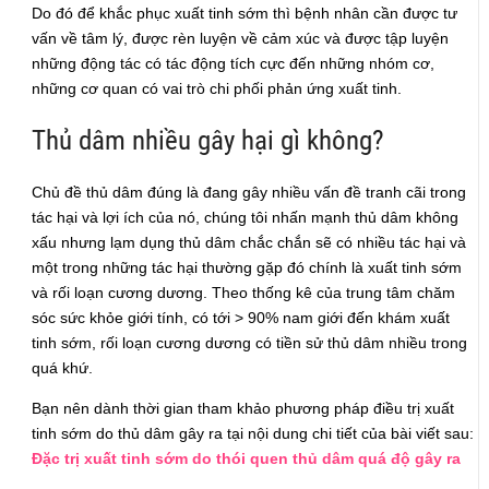
Do đó để khắc phục xuất tinh sớm thì bệnh nhân cần được tư
vấn về tâm lý, được rèn luyện về cảm xúc và được tập luyện
những động tác có tác động tích cực đến những nhóm cơ,
những cơ quan có vai trò chi phối phản ứng xuất tinh.
Thủ dâm nhiều gây hại gì không?
Chủ đề thủ dâm đúng là đang gây nhiều vấn đề tranh cãi trong
tác hại và lợi ích của nó, chúng tôi nhấn mạnh thủ dâm không
xấu nhưng lạm dụng thủ dâm chắc chắn sẽ có nhiều tác hại và
một trong những tác hại thường gặp đó chính là xuất tinh sớm
và rối loạn cương dương. Theo thống kê của trung tâm chăm
sóc sức khỏe giới tính, có tới > 90% nam giới đến khám xuất
tinh sớm, rối loạn cương dương có tiền sử thủ dâm nhiều trong
quá khứ.
Bạn nên dành thời gian tham khảo phương pháp điều trị xuất
tinh sớm do thủ dâm gây ra tại nội dung chi tiết của bài viết sau:
Đặc trị xuất tinh sớm do thói quen thủ dâm quá độ gây ra