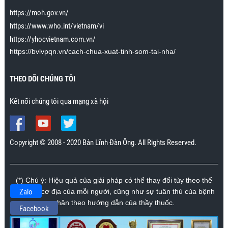
https://moh.gov.vn/
https://www.who.int/vietnam/vi
https://yhocvietnam.com.vn/
https://bvlvpqn.vn/cach-chua-xuat-tinh-som-tai-nha/
THEO DÕI CHÚNG TÔI
Kết nối chúng tôi qua mạng xã hội
Copyright © 2008 - 2020 Bản Lĩnh Đàn Ông. All Rights Reserved.
(*) Chú ý: Hiệu quả của giải pháp có thể thay đổi tùy theo thể
Zalo
trạng và cơ địa của mỗi người, cũng như sự tuân thủ của bệnh
nhân theo hướng dẫn của thầy thuốc.
Facebook