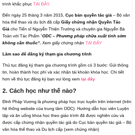
trình khắc phục
TẠI ĐÂY
.
Đến ngày 25 tháng 3 năm 2015,
Cục bản quyền tác giả
– Bộ văn
hóa thể thao và du lịch đã cấp
Giấy chứng nhận Quyền Tác
Giả
cho Tiến sĩ Nguyễn Thiện Trưởng và chuyên gia Nguyễn Bá
Toàn với Tác Phẩm “
ODC – Phương pháp chữa xuất tinh sớm
không cần thuốc“.
Xem giấy chứng nhận
TẠI ĐÂY
Làm sao để đăng ký thạm gia chương trình
Thủ tục đăng ký tham gia chương trình gồm có 3 bước: Gửi thông
tin, hoàn thành học phí và xác nhận tài khoản khóa học. Chi tiết
hơn về thủ tục đăng ký bạn vui lòng xem
tại đây
2. Cách học như thế nào?
Đỉnh Pháp Vương là phương pháp học trực tuyến trên internet (trên
hệ thống website của trung tâm ODC). Hướng dẫn học viên Luyện
tập và ăn uống khoa học theo giáo trình đã được nghiên cứu và
được cấp chứng nhận quyền tác giả do Cục bản quyền tác giả – Bộ
văn hóa thể thao và Du lịch cấp (xem chứng nhận)