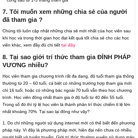
công sau từ 1-3 tháng tham gia
7. Tôi muốn xem những chia sẻ của người
đã tham gia ?
Chúng tôi luôn cập nhật những chia sẻ mới nhất của học viên sau
khi học và trong thời gian học đạt kết quả tốt chia sẻ cho các học
viên khác, xem đầy đủ chi tiết
tại đây
8. Tại sao giới trí thức tham gia ĐỈNH PHÁP
VƯƠNG nhiều?
Học viên tham gia chương trình rất đa dạng, độ tuổi tham gia thông
thường từ 20 – 60 tuổi, cá biệt có những trường hợp tham gia mới
chỉ 16 tuổi, hoặc có những bác ngoài 70 tuổi vẫn theo học chương
trình. Học viên đông nhất tham gia ở độ tuổi từ 40 đến 55 tuổi.
Trong số đó thì tỷ lệ học viên là thành phân trí thức chiếm tỉ lệ lớn
nhất khoảng 70%. Tại sao lại đông như vậy?
1. Do chỉ những người sử dụng internet mới có thể biết đến phương
pháp này. Vì đây là phương pháp mới, hiện đại nên chưa có nhiều
người biết và tuyên truyền. Giới trí thức thường xuyên sử dụng máy