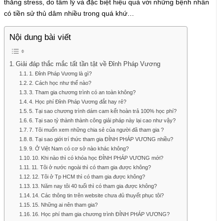
thẳng stress, do tâm lý và đặc biệt hiệu quả với những bệnh nhân
có tiền sử thủ dâm nhiều trong quá khứ…
Nội dung bài viết
Giải đáp thắc mắc tất tần tật về Đỉnh Pháp Vương
1. Đỉnh Pháp Vương là gì?
2. Cách học như thế nào?
3. Tham gia chương trình có an toàn không?
4. Học phí Đỉnh Pháp Vương đắt hay rẻ?
5. Tại sao chương trình dám cam kết hoàn trả 100% học phí?
6. Tại sao tỷ thành thành công giải pháp này lại cao như vậy?
7. Tôi muốn xem những chia sẻ của người đã tham gia ?
8. Tại sao giới trí thức tham gia ĐỈNH PHÁP VƯƠNG nhiều?
9. Ở Việt Nam có cơ sở nào khác không?
10. Khi nào thì có khóa học ĐỈNH PHÁP VƯƠNG mới?
11. Tôi ở nước ngoài thì có tham gia được không?
12. Tôi ở Tp HCM thì có tham gia được không?
13. Năm nay tôi 40 tuổi thì có tham gia được không?
14. Các thông tin trên website chưa đủ thuyết phục tôi?
15. Những ai nên tham gia?
16. Học phí tham gia chương trình ĐỈNH PHÁP VƯƠNG?