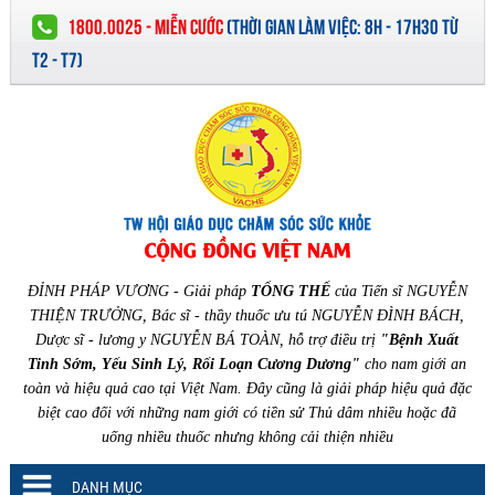
1800.0025 - MIỄN CƯỚC
(
THỜI GIAN LÀM VIỆC:
8H - 17H30 TỪ
T2 - T7)
ĐỈNH PHÁP VƯƠNG - Giải pháp
TỔNG THỂ
của Tiến sĩ NGUYỄN
THIỆN TRƯỞNG, Bác sĩ - thầy thuốc ưu tú NGUYỄN ĐÌNH BÁCH,
Dược sĩ - lương y NGUYỄN BÁ TOÀN, hỗ trợ điều trị
"Bệnh Xuất
Tinh Sớm, Yếu Sinh Lý, Rối Loạn Cương Dương"
cho nam giới an
toàn và hiệu quả cao tại Việt Nam. Đây cũng là giải pháp hiệu quả đặc
biệt cao đối với những nam giới có tiền sử Thủ dâm nhiều hoặc đã
uống nhiều thuốc nhưng không cải thiện nhiều
DANH MỤC