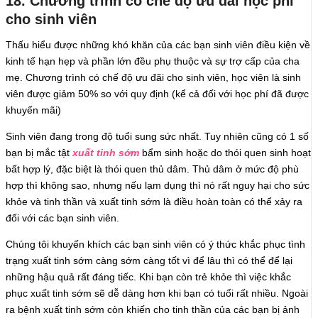
18. Chương trình có chế độ ưu đãi học phí
cho sinh viên
Thấu hiểu được những khó khăn của các bạn sinh viên điều kiện về
kinh tế hạn hẹp và phần lớn đều phụ thuộc và sự trợ cấp của cha
mẹ. Chương trình có chế độ ưu đãi cho sinh viên, học viên là sinh
viên được giảm 50% so với quy định (kể cả đối với học phí đã được
khuyến mãi)
Sinh viên đang trong độ tuổi sung sức nhất. Tuy nhiên cũng có 1 số
bạn bị mắc tật
xuất tinh sớm
bẩm sinh hoặc do thói quen sinh hoạt
bất hợp lý, đặc biệt là thói quen thủ dâm. Thủ dâm ở mức độ phù
hợp thì không sao, nhưng nếu lạm dụng thì nó rất nguy hại cho sức
khỏe và tinh thần và xuất tinh sớm là điều hoàn toàn có thể xảy ra
đối với các bạn sinh viên.
Chúng tôi khuyến khích các bạn sinh viên có ý thức khắc phục tình
trạng xuất tinh sớm càng sớm càng tốt vì để lâu thì có thể để lại
những hậu quả rất đáng tiếc. Khi bạn còn trẻ khỏe thì việc khắc
phục xuất tinh sớm sẽ dễ dàng hơn khi bạn có tuổi rất nhiều. Ngoài
ra bệnh xuất tinh sớm còn khiến cho tinh thần của các bạn bị ảnh