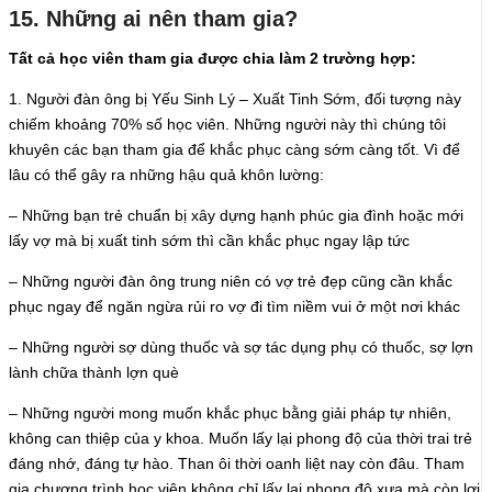
15. Những ai nên tham gia?
Tất cả học viên tham gia được chia làm 2 trường hợp:
1. Người đàn ông bị Yếu Sinh Lý – Xuất Tinh Sớm, đối tượng này
chiếm khoảng 70% số học viên. Những người này thì chúng tôi
khuyên các bạn tham gia để khắc phục càng sớm càng tốt. Vì để
lâu có thể gây ra những hậu quả khôn lường:
– Những bạn trẻ chuẩn bị xây dựng hạnh phúc gia đình hoặc mới
lấy vợ mà bị xuất tinh sớm thì cần khắc phục ngay lập tức
– Những người đàn ông trung niên có vợ trẻ đẹp cũng cần khắc
phục ngay để ngăn ngừa rủi ro vợ đi tìm niềm vui ở một nơi khác
– Những người sợ dùng thuốc và sợ tác dụng phụ có thuốc, sợ lợn
lành chữa thành lợn què
– Những người mong muốn khắc phục bằng giải pháp tự nhiên,
không can thiệp của y khoa. Muốn lấy lại phong độ của thời trai trẻ
đáng nhớ, đáng tự hào. Than ôi thời oanh liệt nay còn đâu. Tham
gia chương trình học viên không chỉ lấy lại phong độ xưa mà còn lợi