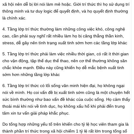
xã hội nên dễ bị lời nói làm mê hoặc. Giới trí thức thì họ sử dụng trí
thông minh và tư duy logic để quyết định, và họ quyết định thường
là chính xác.
4. Tầng lớp trí thức thường làm những công việc khó, công nghệ
cao, cần phải suy nghĩ rất nhiều làm họ bị căng thẳng thần kinh,
stress, dễ gây nên tình trạng xuất tinh sớm hơn các tầng lớp khác
5. Tầng lớp trí thức phải làm việc nhiều thời gian, có rất ít thời gian
cho vận động, tập thể dục thể thao, nên cơ thể thường không săn
chắc khỏe mạnh. Điều này cũng khiến họ dễ mắc bệnh xuất tinh
sớm hơn những tầng lớp khác
6. Tầng lớp trí thức có lối sống văn minh hiện đại, họ không ngại
nói về mình. Họ coi vấn đề bị xuất tinh sớm cũng là một chuyện hết
sức bình thường như bao vấn đề khác của cuộc sống. Họ cảm thấy
thoải mái khi nói về tình dục, họ không xấu hổ khi phải đến trung
tâm xin tư vấn giải pháp khắc phục.
Do tổng hợp những yếu tố trên khiến cho tỷ lệ học viên tham gia là
thành phần trí thức trong xã hội chiếm 1 tỷ lệ rất lớn trong tổng số