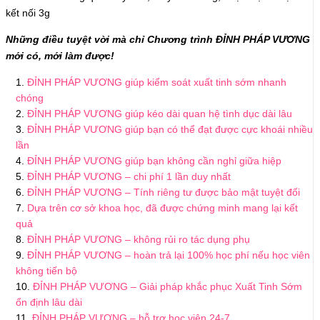
kết nối 3g
Những điều tuyệt vời mà chỉ Chương trình ĐỈNH PHÁP VƯƠNG
mới có, mới làm được!
ĐỈNH PHÁP VƯƠNG giúp kiểm soát xuất tinh sớm nhanh
chóng
ĐỈNH PHÁP VƯƠNG giúp kéo dài quan hệ tình dục dài lâu
ĐỈNH PHÁP VƯƠNG giúp bạn có thể đạt được cực khoái nhiều
lần
ĐỈNH PHÁP VƯƠNG giúp bạn không cần nghỉ giữa hiệp
ĐỈNH PHÁP VƯƠNG – chi phí 1 lần duy nhất
ĐỈNH PHÁP VƯƠNG – Tính riêng tư được bảo mật tuyệt đối
Dựa trên cơ sở khoa học, đã được chứng minh mang lại kết
quả
ĐỈNH PHÁP VƯƠNG – không rủi ro tác dụng phụ
ĐỈNH PHÁP VƯƠNG – hoàn trả lại 100% học phí nếu học viên
không tiến bộ
ĐỈNH PHÁP VƯƠNG – Giải pháp khắc phục Xuất Tinh Sớm
ổn định lâu dài
ĐỈNH PHÁP VƯƠNG – hỗ trợ học viên 24-7