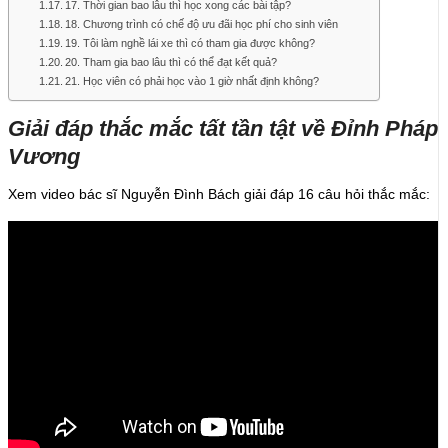
17. Thời gian bao lâu thì học xong các bài tập?
18. Chương trình có chế độ ưu đãi học phí cho sinh viên
19. Tôi làm nghề lái xe thì có tham gia được không?
20. Tham gia bao lâu thì có thể đạt kết quả?
21. Học viên có phải học vào 1 giờ nhất định không?
Giải đáp thắc mắc tất tần tật về Đỉnh Pháp
Vương
Xem video bác sĩ Nguyễn Đình Bách giải đáp 16 câu hỏi thắc mắc: