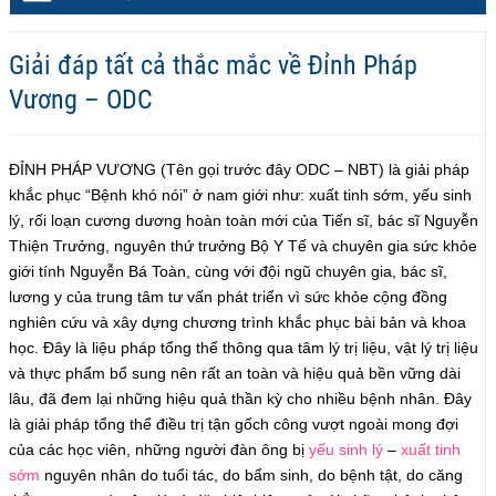
Giải đáp tất cả thắc mắc về Đỉnh Pháp
Vương – ODC
ĐỈNH PHÁP VƯƠNG (Tên gọi trước đây ODC – NBT) là giải pháp
khắc phục “Bệnh khó nói” ở nam giới như: xuất tinh sớm, yếu sinh
lý, rối loạn cương dương hoàn toàn mới của Tiến sĩ, bác sĩ Nguyễn
Thiện Trưởng, nguyên thứ trưởng Bộ Y Tế và chuyên gia sức khỏe
giới tính Nguyễn Bá Toàn, cùng với đội ngũ chuyên gia, bác sĩ,
lương y của trung tâm tư vấn phát triển vì sức khỏe cộng đồng
nghiên cứu và xây dựng chương trình khắc phục bài bản và khoa
học. Đây là liệu pháp tổng thể thông qua tâm lý trị liệu, vật lý trị liệu
và thực phẩm bổ sung nên rất an toàn và hiệu quả bền vững dài
lâu, đã đem lại những hiệu quả thần kỳ cho nhiều bệnh nhân. Đây
là giải pháp tổng thể điều trị tận gốch công vượt ngoài mong đợi
của các học viên, những người đàn ông bị
yếu sinh lý
–
xuất tinh
sớm
nguyên nhân do tuổi tác, do bẩm sinh, do bệnh tật, do căng