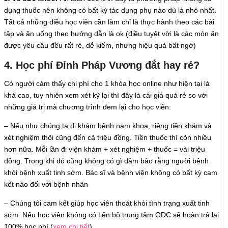
dụng thuốc nên không có bất kỳ tác dụng phụ nào dù là nhỏ nhất.
Tất cả những điều học viên cần làm chỉ là thực hành theo các bài
tập và ăn uống theo hướng dẫn là ok (điều tuyệt vời là các món ăn
được yêu cầu đều rất rẻ, dễ kiếm, nhưng hiệu quả bất ngờ)
4. Học phí Đỉnh Pháp Vương đắt hay rẻ?
Có người cảm thấy chi phí cho 1 khóa học online như hiện tại là
khá cao, tuy nhiên xem xét kỹ lại thì đây là cái giá quá rẻ so với
những giá trị mà chương trình đem lại cho học viên:
– Nếu như chúng ta đi khám bệnh nam khoa, riêng tiền khám và
xét nghiệm thôi cũng đến cả triệu đồng. Tiền thuốc thì còn nhiều
hơn nữa. Mỗi lần đi viện khám + xét nghiệm + thuốc = vài triệu
đồng. Trong khi đó cũng không có gì đảm bảo rằng người bệnh
khỏi bệnh xuất tinh sớm. Bác sĩ và bệnh viện không có bất kỳ cam
kết nào đối với bệnh nhân
– Chúng tôi cam kết giúp học viên thoát khỏi tình trạng xuất tinh
sớm. Nếu học viên không có tiến bộ trung tâm ODC sẽ hoàn trả lại
100% học phí (
xem chi tiết
)