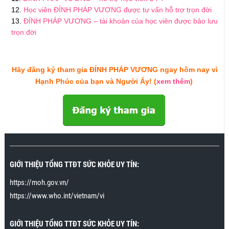
Học viên ĐỈNH PHÁP VƯƠNG được tư vấn hỗ trợ trọn đời
ĐỈNH PHÁP VƯƠNG – tài khoản của học viên được bảo lưu
trọn đời
Hãy đăng ký tham gia ĐỈNH PHÁP VƯƠNG ngay hôm nay vì
Hạnh Phúc của bạn và Người Ấy! (
xem thêm
)
GIỚI THIỆU TỔNG TTĐT SỨC KHỎE UY TÍN:
https://moh.gov.vn/
https://www.who.int/vietnam/vi
GIỚI THIỆU TỔNG TTĐT SỨC KHỎE UY TÍN: