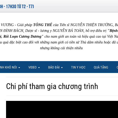
8H - 17H30 TỪ T2 - T7)
VƯƠNG - Giải pháp
TỔNG THỂ
của Tiến sĩ NGUYỄN THIỆN TRƯỞNG, Bác 
N ĐÌNH BÁCH, Dược sĩ - lương y NGUYỄN BÁ TOÀN, hỗ trợ điều trị
"Bệnh
ý, Rối Loạn Cương Dương"
cho nam giới an toàn và hiệu quả cao tại Việt N
ệu quả đặc biệt cao đối với những nam giới có tiền sử Thủ dâm nhiều hoặc đã 
nhưng không cải thiện nhiều
NH KHÓ NÓI
VIDEO
BÁO ĐÀI
TIN Y HỌC
QUÀ TẶNG
Chi phí tham gia chương trình