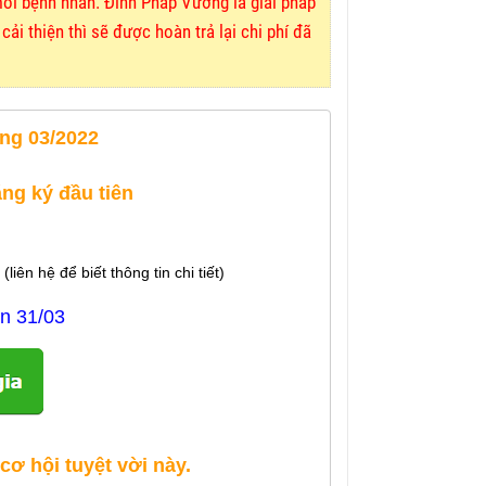
mỗi bệnh nhân. Đỉnh Pháp Vương là giải pháp
ải thiện thì sẽ được hoàn trả lại chi phí đã
ng 03/2022
ng ký đầu tiên
liên hệ để biết thông tin chi tiết)
ến 31/03
ơ hội tuyệt vời này.