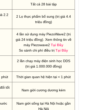
Tất cả 28 bài tập
iá 2.2
2 Lọ thực phẩm bổ sung (trị giá 4.4
triệu đồng)
4 lần sử dụng máy PiezoWave2 (trị
giá 24 triệu đồng). Xem thông tin về
máy Piezowave2
Tại Đây
So sánh chi phí điều trị
Tại Đây
2 lần chạy máy điện sinh học DDS
(trị giá 1.000.000 đồng)
3 phút
Thời gian quan hệ hiện tại < 1 phút
ối tốt
Nam giới cương dương kém
 nước
Nam giới sống tại Hà Nội hoặc gần
Hà Nội