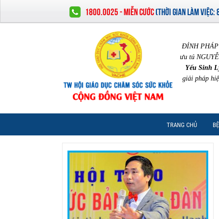
1800.0025 - MIỄN CƯỚC
(
THỜI GIAN LÀM VIỆC:
ĐỈNH PHÁP 
ưu tú NGUYỄ
Yếu Sinh L
giải pháp hi
TRANG CHỦ
BỆ