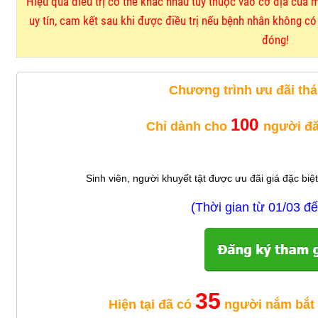
Hiệu quả điều trị có thể khác nhau tùy thuộc vào cơ địa của 
uy tín, cam kết sau khi được điều trị nếu bệnh nhân không có c
đóng!
Chương trình ưu đãi thá
100
Chỉ dành cho
người đă
Sinh viên, người khuyết tật được ưu đãi giá đặc biệt (
(Thời gian từ 01/03 đ
35
Hiện tại đã có
người nắm bắt c