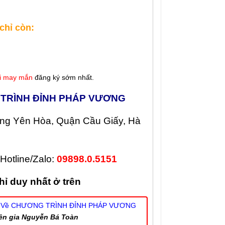
chỉ còn:
i may mắn
đăng ký sớm nhất.
 TRÌNH ĐỈNH PHÁP VƯƠNG
ường Yên Hòa, Quận Cầu Giấy, Hà
 Hotline/Zalo:
09898.0.5151
hỉ duy nhất ở trên
MẮC Về CHƯƠNG TRÌNH ĐỈNH PHÁP VƯƠNG
ên gia Nguyễn Bá Toàn