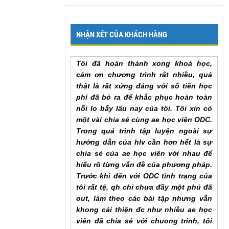
lại để em có thể hoàn thành khóa học
sớm nhất. Em cảm ơn chương trình
Mr. Khang, Lâm Đồng
NHẬN XÉT CỦA KHÁCH HÀNG
Tôi đã hoàn thành xong khoá học,
cảm ơn chương trình rất nhiều, quả
thật là rất xứng đáng với số tiền học
phí đã bỏ ra để khắc phục hoàn toàn
nỗi lo bấy lâu nay của tôi. Tôi xin có
một vài chia sẻ cùng ae học viên ODC.
Trong quá trình tập luyện ngoài sự
hướng dẫn của hlv cần hơn hết là sự
chia sẻ của ae học viên với nhau để
hiểu rõ từng vấn đề của phương pháp.
Trước khi đến với ODC tình trạng của
tôi rất tệ, qh chỉ chưa đầy một phú đã
out, làm theo các bài tập nhưng vẫn
khong cải thiện đc như nhiều ae học
viên đã chia sẻ với chuong trinh, tôi
đã chăm chỉ làm lại từ đầu và tôi nhận