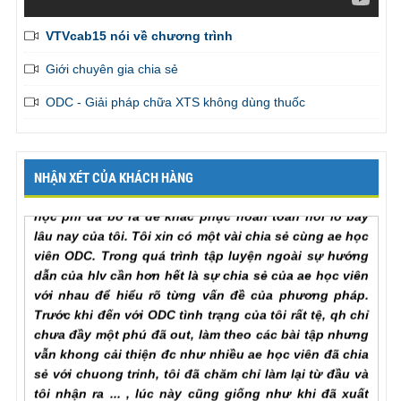
VTVcab15 nói về chương trình
Em đã liên tục được bạn gái khen là thành công vượt
bậc trên giường
, admin gởi tiếp giúp em những bài tập
Giới chuyên gia chia sẻ
còn lại để em có thể hoàn thành khóa học sớm nhất. Em
ODC - Giải pháp chữa XTS không dùng thuốc
cảm ơn chương trình
Mr. Khang, Lâm Đồng
Tôi đã hoàn thành xong khoá học, cảm ơn chương
NHẬN XÉT CỦA KHÁCH HÀNG
trình rất nhiều, quả thật là rất xứng đáng với số tiền
học phí đã bỏ ra để khắc phục hoàn toàn nỗi lo bấy
lâu nay của tôi. Tôi xin có một vài chia sẻ cùng ae học
viên ODC. Trong quá trình tập luyện ngoài sự hướng
dẫn của hlv cần hơn hết là sự chia sẻ của ae học viên
với nhau để hiểu rõ từng vấn đề của phương pháp.
Trước khi đến với ODC tình trạng của tôi rất tệ, qh chỉ
chưa đầy một phú đã out, làm theo các bài tập nhưng
vẫn khong cải thiện đc như nhiều ae học viên đã chia
sẻ với chuong trinh, tôi đã chăm chỉ làm lại từ đầu và
tôi nhận ra ... , lúc này cũng giống như khi đã xuất
tinh lần một va tiếp tục thì thời gian se kéo dài rất lâu,