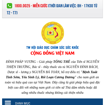
1800.0025 - MIỄN CƯỚC
(
THỜI GIAN LÀM VIỆC:
8H - 17H30 TỪ
T2 - T7)
ĐỈNH PHÁP VƯƠNG - Giải pháp
TỔNG THỂ
của Tiến sĩ NGUYỄN
THIỆN TRƯỞNG, Bác sĩ - thầy thuốc ưu tú NGUYỄN ĐÌNH BÁCH,
Dược sĩ - lương y NGUYỄN BÁ TOÀN, hỗ trợ điều trị
"Bệnh Xuất
Tinh Sớm, Yếu Sinh Lý, Rối Loạn Cương Dương"
cho nam giới an
toàn và hiệu quả cao tại Việt Nam. Đây cũng là giải pháp hiệu quả đặc
biệt cao đối với những nam giới có tiền sử Thủ dâm nhiều hoặc đã
uống nhiều thuốc nhưng không cải thiện nhiều
DANH MỤC