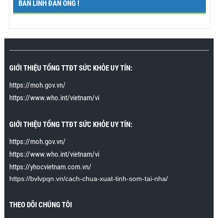
BẢN LĨNH ĐÀN ÔNG !
kéo dài trong vài giây. Cảm ơn chương trình rất
nhiều.”
Mr. Nhân., Khánh Hòa
GIỚI THIỆU TỔNG TTĐT SỨC KHỎE UY TÍN:
https://moh.gov.vn/
https://www.who.int/vietnam/vi
GIỚI THIỆU TỔNG TTĐT SỨC KHỎE UY TÍN:
https://moh.gov.vn/
https://www.who.int/vietnam/vi
https://yhocvietnam.com.vn/
https://bvlvpqn.vn/cach-chua-xuat-tinh-som-tai-nha/
THEO DÕI CHÚNG TÔI