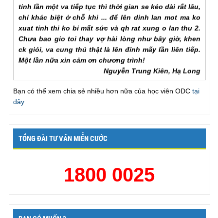
chỉ khác biệt ở chỗ khi ... để lên dinh lan mot ma ko
xuat tinh thi ko bi mất sức và qh rat xung o lan thu 2.
Chưa bao gio toi thay vợ hài lòng như bây giờ, khen
ck giỏi, va cung thú thật là lên đỉnh mấy lần liên tiếp.
Một lần nữa xin cảm ơn chương trình!
Nguyễn Trung Kiên, Hạ Long
“Tôi có những lo lắng ban đầu về phương pháp này,
Bạn có thể xem chia sẻ nhiều hơn nữa của học viên ODC
tại
nhưng sau khi thực sự áp dụng tôi đã thực sự thấy
đây
kết quả” “
Khi biết tới ODC tôi đã nghĩ nếu tham gia thì
sẽ rất xấu hổ. Tuy nhiên thực sự vấn đề này đã kéo
dài quá lâu và tôi thực sự không có nhiều lựa chọn.
TỔNG ĐÀI TƯ VẤN MIỄN CƯỚC
Sau khi tham gia ODC tôi đã thấy mình may mắn khi
quyết định tham gia chương trình. Hiện giờ tôi đã kết
thúc 30 ngày và đã có thể kiểm soát việc xuất theo ý
1800 0025
muốn. ”
Mr.Kiên., Hải Phòng
“Tôi đã làm được điều mà tôi đã từng cảm thấy tuyệt