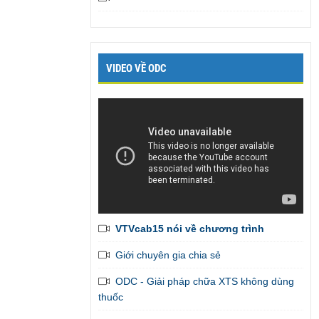
VIDEO VỀ ODC
VTVcab15 nói về chương trình
Giới chuyên gia chia sẻ
Em đã liên tục được bạn gái khen là
ODC - Giải pháp chữa XTS không dùng
thành công vượt bậc trên giường
,
thuốc
admin gởi tiếp giúp em những bài tập còn
lại để em có thể hoàn thành khóa học