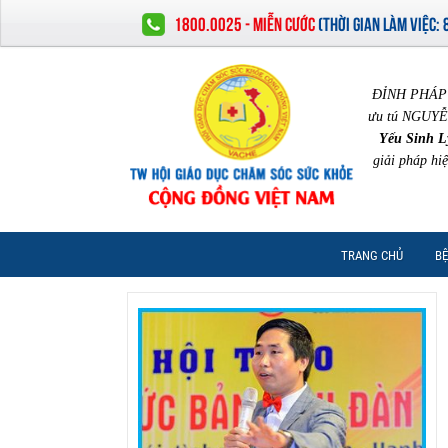
1800.0025 - MIỄN CƯỚC
(
THỜI GIAN LÀM VIỆC:
ĐỈNH PHÁP 
ưu tú NGUYỄ
Yếu Sinh L
giải pháp hi
TRANG CHỦ
BỆ