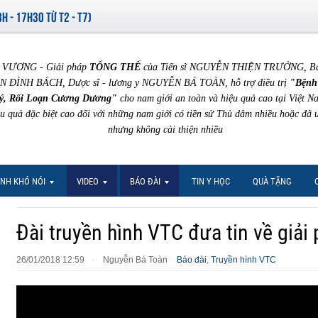
8H - 17H30 TỪ T2 - T7)
VƯƠNG - Giải pháp
TỔNG THỂ
của Tiến sĩ NGUYỄN THIỆN TRƯỞNG, Bác 
N ĐÌNH BÁCH, Dược sĩ - lương y NGUYỄN BÁ TOÀN, hỗ trợ điều trị
"Bệnh
ý, Rối Loạn Cương Dương"
cho nam giới an toàn và hiệu quả cao tại Việt N
ệu quả đặc biệt cao đối với những nam giới có tiền sử Thủ dâm nhiều hoặc đã 
nhưng không cải thiện nhiều
NH KHÓ NÓI
VIDEO
BÁO ĐÀI
TIN Y HỌC
QUÀ TẶNG
Đài truyền hình VTC đưa tin về giải
26/01/2018 12:59
Nguyễn Bá Toàn
Báo đài
,
Truyền hình VTC
·