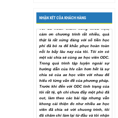
sớm nhất. Em cảm ơn chương trình
Mr. Khang, Lâm Đồng
NHẬN XÉT CỦA KHÁCH HÀNG
Tôi đã hoàn thành xong khoá học,
cảm ơn chương trình rất nhiều, quả
thật là rất xứng đáng với số tiền học
phí đã bỏ ra để khắc phục hoàn toàn
nỗi lo bấy lâu nay của tôi. Tôi xin có
một vài chia sẻ cùng ae học viên ODC.
Trong quá trình tập luyện ngoài sự
hướng dẫn của hlv cần hơn hết là sự
chia sẻ của ae học viên với nhau để
hiểu rõ từng vấn đề của phương pháp.
Trước khi đến với ODC tình trạng của
tôi rất tệ, qh chỉ chưa đầy một phú đã
out, làm theo các bài tập nhưng vẫn
khong cải thiện đc như nhiều ae học
viên đã chia sẻ với chuong trinh, tôi
đã chăm chỉ làm lại từ đầu và tôi nhận
ra ... , lúc này cũng giống như khi đã