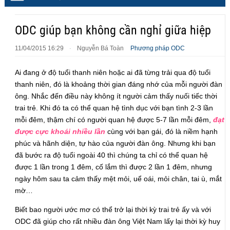
ODC giúp bạn không cần nghỉ giữa hiệp
11/04/2015 16:29
Nguyễn Bá Toàn
Phương pháp ODC
·
Ai đang ở độ tuổi thanh niên hoặc ai đã từng trải qua độ tuổi
thanh niên, đó là khoảng thời gian đáng nhớ của mỗi người đàn
ông. Nhắc đến điều này không ít người cảm thấy nuối tiếc thời
trai trẻ. Khi đó ta có thể quan hệ tình dục với bạn tình 2-3 lần
mỗi đêm, thậm chí có người quan hệ được 5-7 lần mỗi đêm,
đạt
được cực khoái nhiều lần
cùng với bạn gái, đó là niềm hạnh
phúc và hãnh diện, tự hào của người đàn ông. Nhưng khi bạn
đã bước ra độ tuổi ngoài 40 thì chúng ta chỉ có thể quan hệ
được 1 lần trong 1 đêm, cố lắm thì được 2 lần 1 đêm, nhưng
ngày hôm sau ta cảm thấy mệt mỏi, uể oái, mỏi chân, tai ù, mắt
mờ…
Biết bao người ước mơ có thể trở lại thời kỳ trai trẻ ấy và với
ODC đã giúp cho rất nhiều đàn ông Việt Nam lấy lại thời kỳ huy