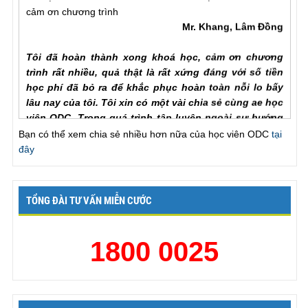
cảm ơn chương trình
Mr. Khang, Lâm Đồng
Tôi đã hoàn thành xong khoá học, cảm ơn chương
trình rất nhiều, quả thật là rất xứng đáng với số tiền
học phí đã bỏ ra để khắc phục hoàn toàn nỗi lo bấy
lâu nay của tôi. Tôi xin có một vài chia sẻ cùng ae học
viên ODC. Trong quá trình tập luyện ngoài sự hướng
dẫn của hlv cần hơn hết là sự chia sẻ của ae học viên
Bạn có thể xem chia sẻ nhiều hơn nữa của học viên ODC
tại
với nhau để hiểu rõ từng vấn đề của phương pháp.
đây
Trước khi đến với ODC tình trạng của tôi rất tệ, qh chỉ
chưa đầy một phú đã out, làm theo các bài tập nhưng
vẫn khong cải thiện đc như nhiều ae học viên đã chia
sẻ với chuong trinh, tôi đã chăm chỉ làm lại từ đầu và
TỔNG ĐÀI TƯ VẤN MIỄN CƯỚC
tôi nhận ra ... , lúc này cũng giống như khi đã xuất
tinh lần một va tiếp tục thì thời gian se kéo dài rất lâu,
1800 0025
chỉ khác biệt ở chỗ khi ... để lên dinh lan mot ma ko
xuat tinh thi ko bi mất sức và qh rat xung o lan thu 2.
Chưa bao gio toi thay vợ hài lòng như bây giờ, khen
ck giỏi, va cung thú thật là lên đỉnh mấy lần liên tiếp.
Một lần nữa xin cảm ơn chương trình!