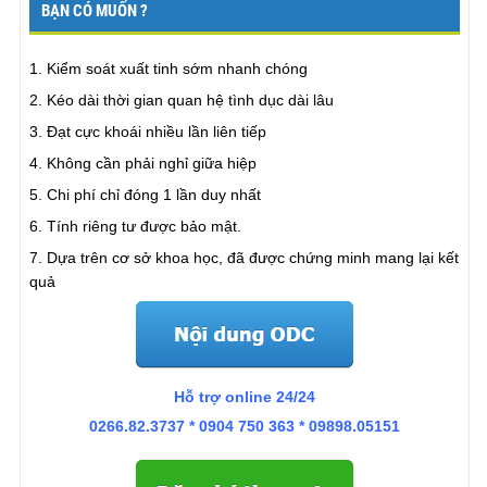
BẠN CÓ MUỐN ?
Nguyễn Trung Kiên, Hạ Long
“Tôi có những lo lắng ban đầu về phương pháp này,
1.
Kiểm soát xuất tinh sớm nhanh chóng
nhưng sau khi thực sự áp dụng tôi đã thực sự thấy
2.
Kéo dài thời gian quan hệ tình dục dài lâu
kết quả” “
Khi biết tới ODC tôi đã nghĩ nếu tham gia thì
3.
Đạt cực khoái nhiều lần liên tiếp
sẽ rất xấu hổ. Tuy nhiên thực sự vấn đề này đã kéo
dài quá lâu và tôi thực sự không có nhiều lựa chọn.
4.
Không cần phải nghỉ giữa hiệp
Sau khi tham gia ODC tôi đã thấy mình may mắn khi
5.
Chi phí chỉ đóng 1 lần duy nhất
quyết định tham gia chương trình. Hiện giờ tôi đã kết
6.
Tính riêng tư được bảo mật.
thúc 30 ngày và đã có thể kiểm soát việc xuất theo ý
muốn. ”
7.
Dựa trên cơ sở khoa học, đã được chứng minh mang lại kết
Mr.Kiên., Hải Phòng
quả
“Tôi đã làm được điều mà tôi đã từng cảm thấy tuyệt
vọng khi không thể thực hiện nó.”
“Tôi nghĩ tôi
Hỗ trợ online 24/24
không phải người
xuất tinh quá sớm
, trước đây tôi có
thể kéo dài 15-20 phút, nhưng như vậy không đủ để
0266.82.3737 * 0904 750 363 * 09898.05151
vợ tôi lên đỉnh. Thường thì vợ tôi chỉ lên được nếu ở
trên, nếu không tôi sẽ không có đủ thời gian. Cô ấy