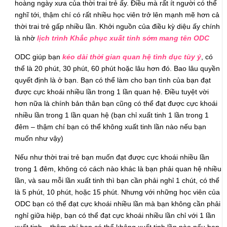
hoàng ngày xưa của thời trai trẻ ấy. Điều mà rất ít người có thể
nghĩ tới, thậm chí có rất nhiều học viên trở lên mạnh mẽ hơn cả
thời trai trẻ gấp nhiều lần. Khởi nguồn của điều kỳ diệu ấy chính
là nhờ
lịch trình Khắc phục xuất tinh sớm mang tên ODC
ODC giúp bạn
kéo dài thời gian quan hệ tình dục tùy ý
, có
thể là 20 phút, 30 phút, 60 phút hoặc lâu hơn đó. Bao lâu quyền
quyết định là ở bạn. Bạn có thể làm cho bạn tình của bạn đạt
được cực khoái nhiều lần trong 1 lần quan hệ. Điều tuyệt vời
hơn nữa là chính bản thân bạn cũng có thể đạt được cực khoái
nhiều lần trong 1 lần quan hệ (bạn chỉ xuất tinh 1 lần trong 1
đêm – thậm chí bạn có thể không xuất tinh lần nào nếu bạn
muốn như vậy)
Nếu như thời trai trẻ bạn muốn đạt được cực khoái nhiều lần
trong 1 đêm, không có cách nào khác là bạn phải quan hệ nhiều
lần, và sau mỗi lần xuất tinh thì bạn cần phải nghỉ 1 chút, có thể
là 5 phút, 10 phút, hoặc 15 phút. Nhưng với những học viên của
ODC bạn có thể đạt cực khoái nhiều lần mà bạn không cần phải
nghỉ giữa hiệp, bạn có thể đạt cực khoái nhiều lần chỉ với 1 lần