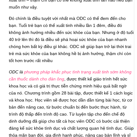
xuất tinh – thậm chí bạn có thể không xuất tinh lần nào nếu bạn
muốn như vậy.
Đó chính là điều tuyệt vời nhất mà ODC có thể đem đến cho
bạn. Tuổi trẻ bạn có thể xuất tinh nhiều lần 1 đêm, điều đó
không ảnh hưởng nhiều đến sức khỏe của bạn. Nhưng ở độ tuổi
40 trở lên thì đó là điều sẽ phá hoại sức khỏe của bạn nhanh
chóng hơn bất kỳ điều gì khác. ODC sẽ giúp bạn trở lại thời trai
trẻ mà sức khỏe của bạn không hề bị ảnh hưởng, thậm chí còn
tốt hơn trước rất nhiều
ODC là
phương pháp khắc phục tình trạng xuất tinh sớm không
cần thuốc dành cho đàn ông
, được thiết kế giáo trình hết sức
khoa học và có giá trị thực tiễn chứng minh hiệu quả bất ngờ
của nó. Chương trình gồm 28 bài tập, được thiết kế 1 cách logic
và khoa học. Học viên sẽ được học dần dần từng bài học, từ cơ
bản đến nâng cao, từ bước chuẩn bị đến bước thực hành, từ
trình độ thấp đến trình độ cao. Từ luyện tập cho đến chế độ
dinh dưỡng đã giúp cho tất cả học viên ODC có bước cải thiện
đáng kể sức khỏe tình dục và chất lượng quan hệ tình dục. Giúp
thỏa mãn bạn đời, gia đình hạnh phúc, nâng cao bản lĩnh và sĩ