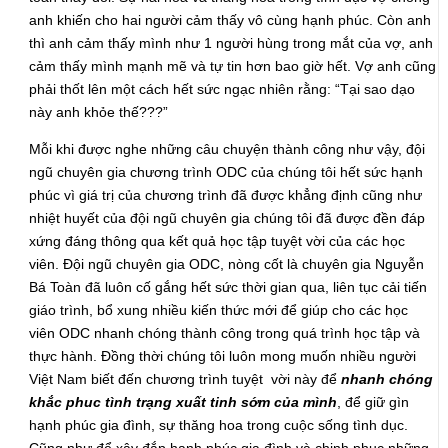
anh khiến cho hai người cảm thấy vô cùng hạnh phúc. Còn anh
thì anh cảm thấy mình như 1 người hùng trong mắt của vợ, anh
cảm thấy mình mạnh mẽ và tự tin hơn bao giờ hết. Vợ anh cũng
phải thốt lên một cách hết sức ngạc nhiên rằng: “Tại sao dạo
này anh khỏe thế???”
Mỗi khi được nghe những câu chuyện thành công như vậy, đội
ngũ chuyên gia chương trình ODC của chúng tôi hết sức hạnh
phúc vì giá trị của chương trình đã được khẳng định cũng như
nhiệt huyết của đội ngũ chuyên gia chúng tôi đã được đền đáp
xứng đáng thông qua kết quả học tập tuyệt vời của các học
viên. Đội ngũ chuyên gia ODC, nòng cốt là chuyên gia Nguyễn
Bá Toàn đã luôn cố gắng hết sức thời gian qua, liên tục cải tiến
giáo trình, bổ xung nhiều kiến thức mới để giúp cho các học
viên ODC nhanh chóng thành công trong quá trình học tập và
thực hành. Đồng thời chúng tôi luôn mong muốn nhiều người
Việt Nam biết đến chương trình tuyệt vời này để
nhanh chóng
khắc phuc tình trạng xuất tinh sớm của mình
, để giữ gìn
hạnh phúc gia đình, sự thăng hoa trong cuộc sống tình dục.