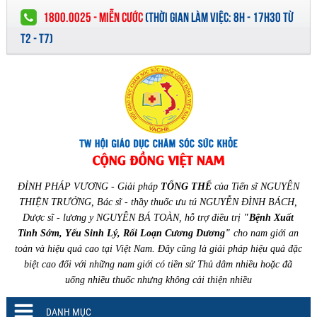
1800.0025 - MIỄN CƯỚC
(
THỜI GIAN LÀM VIỆC:
8H - 17H30 TỪ
T2 - T7)
ĐỈNH PHÁP VƯƠNG - Giải pháp
TỔNG THỂ
của Tiến sĩ NGUYỄN
THIỆN TRƯỞNG, Bác sĩ - thầy thuốc ưu tú NGUYỄN ĐÌNH BÁCH,
Dược sĩ - lương y NGUYỄN BÁ TOÀN, hỗ trợ điều trị
"Bệnh Xuất
Tinh Sớm, Yếu Sinh Lý, Rối Loạn Cương Dương"
cho nam giới an
toàn và hiệu quả cao tại Việt Nam. Đây cũng là giải pháp hiệu quả đặc
biệt cao đối với những nam giới có tiền sử Thủ dâm nhiều hoặc đã
uống nhiều thuốc nhưng không cải thiện nhiều
DANH MỤC