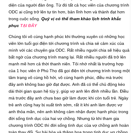
diện của người đàn ông. Từ đó tất cả học viên của chương trình
ODC ai cũng trở lên tự tin hơn, bản lĩnh hơn và thành đạt hơn
trong cuộc sống.
Quý vị có thể tham khảo lịch trình khắc
phục
TẠI ĐÂY
Chúng tôi vô cùng hạnh phúc khi thường xuyên có những học
viên lớn tuổi gọi điện tới chương trình và chia sẻ cảm xúc của
mình với các chuyên gia ODC. Rất nhiều người chia sẽ hiệu quả
bất ngờ của chương trình mang lại. Rất nhiều người đã trở lên
mạnh mẽ hơn cả thời thanh niên. Tôi nhớ nhất là trường hợp
của 1 học viên ở Phú Thọ đã gọi điện tới chương trình trong một
tâm trạng vô cùng hồ hởi, vô cùng hạnh phúc, điều mà trước
đây anh không bao giờ đạt được. Anh đã có thể chủ động kéo
dài thời gian quan hệ tùy ý, giúp vợ anh lên đỉnh nhiều lần. Điều
mà trước đây anh chưa bao giờ làm được khi còn tuổi trẻ. Ngày
trẻ anh cũng hay bị xuất tinh sớm, rất ít khi anh làm được vợ
anh thỏa mãn, nên anh không cảm nhận được hạnh phúc trong
đời sống tình dục của hai vợ chồng. Nhưng từ khi tham gia
chương trình ODC thì đời sống tình dục của vợ chồng anh hoàn
toàn thay đổi. Sự hài hòa và thăng hoa trong tình dục vợ chồng