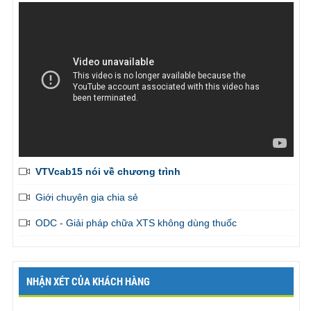
VTVcab15 nói về chương trình
Giới chuyên gia chia sẻ
ODC - Giải pháp chữa XTS không dùng thuốc
NHẬN XÉT CỦA KHÁCH HÀNG