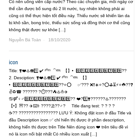
Có nên uống viên cấp nước? Theo các chuyên gia, mỗi ngày cơ
thể cần được bổ sung đủ 2 lít nước, tuy nhiên không phải ai
cũng có thể thực hiện tốt điều này. Thiếu nước sẽ khiến làn da
bị khô sần, bong tróc, thiếu sức sống và đồng thời cơ thể cũng
không thật được sự khỏe […]
Nguyễn Bá Toàn
18/10/2020
·
·
icon
Title: ❣️❤️♨️☎️1️⃣ ✔️ ²⁰²¹ ⁀ᶦᵈᵒᶫ 【】• 0️⃣1️⃣2️⃣3️⃣4️⃣5️⃣6️⃣7️⃣8️⃣9️⃣??
2. Desciption: ❣️❤️♨️☎️1️⃣ ✔️ ²⁰²¹ ⁀ᶦᵈᵒᶫ 【】
• 0️⃣1️⃣2️⃣3️⃣4️⃣5️⃣6️⃣7️⃣8️⃣9️⃣??⭐⭕ ✅??? ❌❗☀️⭐?⭕⛳⏳⚡⭐☘️??❓
✌♻️☎ ?????? ?⏱???️⛺♨️⛵✈️
♋⚤♀♂0️⃣1️⃣2️⃣3️⃣4️⃣5️⃣6️⃣7️⃣8️⃣9️⃣?? ❤️?1️⃣❣️??????️♨️??????️?
【•】⛩️?? ✈️⌨️⚕️ ?️?️?️?️⛱️?️?️♂️?️ Title đang test: ? ? ? ?
☕?? ???????????????? LƯU Ý: Không đặt icon ở đầu Title và
đầu Description icon ✅ chỉ hiển thị được ở phần description,
không hiển thị được trên Title Nên dùng icon ❤️ trên tiêu đề vì
nó là icon nổi bật nhất Có nhiều icon xuất […]