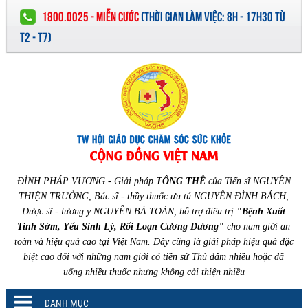
1800.0025 - MIỄN CƯỚC
(
THỜI GIAN LÀM VIỆC:
8H - 17H30 TỪ
T2 - T7)
ĐỈNH PHÁP VƯƠNG - Giải pháp
TỔNG THỂ
của Tiến sĩ NGUYỄN
THIỆN TRƯỞNG, Bác sĩ - thầy thuốc ưu tú NGUYỄN ĐÌNH BÁCH,
Dược sĩ - lương y NGUYỄN BÁ TOÀN, hỗ trợ điều trị
"Bệnh Xuất
Tinh Sớm, Yếu Sinh Lý, Rối Loạn Cương Dương"
cho nam giới an
toàn và hiệu quả cao tại Việt Nam. Đây cũng là giải pháp hiệu quả đặc
biệt cao đối với những nam giới có tiền sử Thủ dâm nhiều hoặc đã
uống nhiều thuốc nhưng không cải thiện nhiều
DANH MỤC