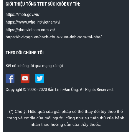
trong bài cách để cho cô ấy lên đỉnh nhiều lần và kéo
GIỚI THIỆU TỔNG TTĐT SỨC KHỎE UY TÍN:
dài khoảnh khắc lên đỉnh 15 phút. Cô ấy không đạt
được tới 15 phút lên đỉnh liên tiếp, nhưng có thể kéo
https://moh.gov.vn/
dài tới khoảng 30 giây. Trước đây cô ấy lên đỉnh chỉ
https://www.who.int/vietnam/vi
kéo dài trong vài giây. Cảm ơn chương trình rất
https://yhocvietnam.com.vn/
nhiều.”
https://bvlvpqn.vn/cach-chua-xuat-tinh-som-tai-nha/
Mr. Nhân., Khánh Hòa
THEO DÕI CHÚNG TÔI
Kết nối chúng tôi qua mạng xã hội
Copyright © 2008 - 2020 Bản Lĩnh Đàn Ông. All Rights Reserved.
(*) Chú ý: Hiệu quả của giải pháp có thể thay đổi tùy theo thể
trạng và cơ địa của mỗi người, cũng như sự tuân thủ của bệnh
nhân theo hướng dẫn của thầy thuốc.