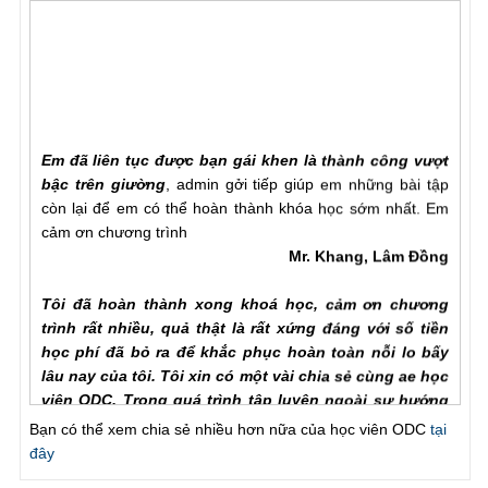
Em đã liên tục được bạn gái khen là thành công vượt
bậc trên giường
, admin gởi tiếp giúp em những bài tập
còn lại để em có thể hoàn thành khóa học sớm nhất. Em
cảm ơn chương trình
Mr. Khang, Lâm Đồng
Tôi đã hoàn thành xong khoá học, cảm ơn chương
trình rất nhiều, quả thật là rất xứng đáng với số tiền
học phí đã bỏ ra để khắc phục hoàn toàn nỗi lo bấy
lâu nay của tôi. Tôi xin có một vài chia sẻ cùng ae học
viên ODC. Trong quá trình tập luyện ngoài sự hướng
dẫn của hlv cần hơn hết là sự chia sẻ của ae học viên
với nhau để hiểu rõ từng vấn đề của phương pháp.
Bạn có thể xem chia sẻ nhiều hơn nữa của học viên ODC
tại
Trước khi đến với ODC tình trạng của tôi rất tệ, qh chỉ
đây
chưa đầy một phú đã out, làm theo các bài tập nhưng