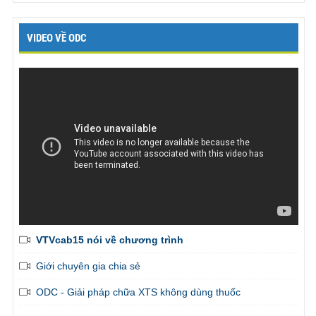
VIDEO VỀ ODC
VTVcab15 nói về chương trình
Giới chuyên gia chia sẻ
ODC - Giải pháp chữa XTS không dùng thuốc