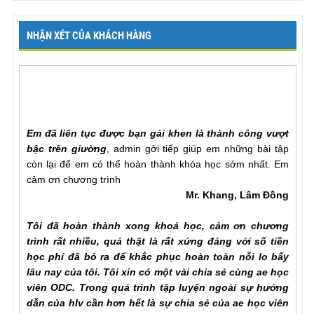
NHẬN XÉT CỦA KHÁCH HÀNG
Em đã liên tục được bạn gái khen là thành công vượt
bậc trên giường
, admin gởi tiếp giúp em những bài tập
còn lại để em có thể hoàn thành khóa học sớm nhất. Em
cảm ơn chương trình
Mr. Khang, Lâm Đồng
Tôi đã hoàn thành xong khoá học, cảm ơn chương
trình rất nhiều, quả thật là rất xứng đáng với số tiền
học phí đã bỏ ra để khắc phục hoàn toàn nỗi lo bấy
lâu nay của tôi. Tôi xin có một vài chia sẻ cùng ae học
viên ODC. Trong quá trình tập luyện ngoài sự hướng
dẫn của hlv cần hơn hết là sự chia sẻ của ae học viên
với nhau để hiểu rõ từng vấn đề của phương pháp.
Trước khi đến với ODC tình trạng của tôi rất tệ, qh chỉ