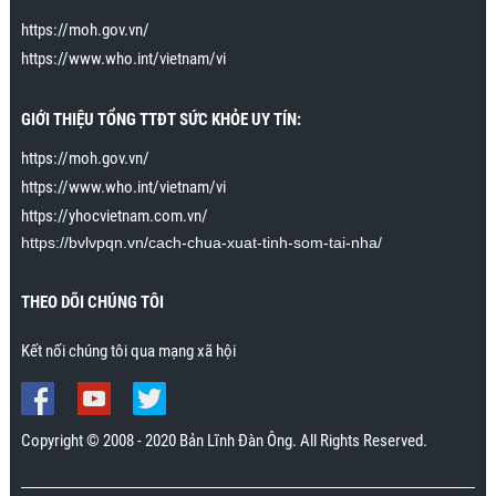
tôi đặc biệt rất thích khi tôi áp dụng kỹ năng cuối
https://moh.gov.vn/
trong bài cách để cho cô ấy lên đỉnh nhiều lần và kéo
https://www.who.int/vietnam/vi
dài khoảnh khắc lên đỉnh 15 phút. Cô ấy không đạt
được tới 15 phút lên đỉnh liên tiếp, nhưng có thể kéo
GIỚI THIỆU TỔNG TTĐT SỨC KHỎE UY TÍN:
dài tới khoảng 30 giây. Trước đây cô ấy lên đỉnh chỉ
kéo dài trong vài giây. Cảm ơn chương trình rất
https://moh.gov.vn/
nhiều.”
https://www.who.int/vietnam/vi
Mr. Nhân., Khánh Hòa
https://yhocvietnam.com.vn/
https://bvlvpqn.vn/cach-chua-xuat-tinh-som-tai-nha/
THEO DÕI CHÚNG TÔI
Kết nối chúng tôi qua mạng xã hội
Copyright © 2008 - 2020 Bản Lĩnh Đàn Ông. All Rights Reserved.