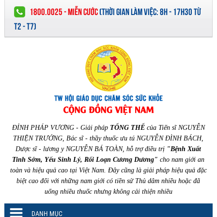
1800.0025 - MIỄN CƯỚC
(
THỜI GIAN LÀM VIỆC:
8H - 17H30 TỪ
T2 - T7)
ĐỈNH PHÁP VƯƠNG - Giải pháp
TỔNG THỂ
của Tiến sĩ NGUYỄN
THIỆN TRƯỞNG, Bác sĩ - thầy thuốc ưu tú NGUYỄN ĐÌNH BÁCH,
Dược sĩ - lương y NGUYỄN BÁ TOÀN, hỗ trợ điều trị
"Bệnh Xuất
Tinh Sớm, Yếu Sinh Lý, Rối Loạn Cương Dương"
cho nam giới an
toàn và hiệu quả cao tại Việt Nam. Đây cũng là giải pháp hiệu quả đặc
biệt cao đối với những nam giới có tiền sử Thủ dâm nhiều hoặc đã
uống nhiều thuốc nhưng không cải thiện nhiều
DANH MỤC