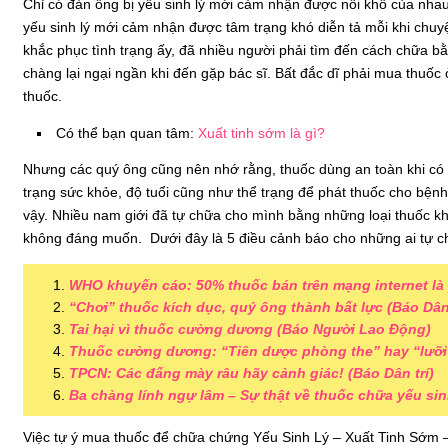
Chỉ có đàn ông bị yếu sinh lý mới cảm nhận được nỗi khổ của nhau
yếu sinh lý mới cảm nhận được tâm trạng khó diễn tả mỗi khi chu
khắc phục tình trạng ấy, đã nhiều người phải tìm đến cách chữa b
chàng lại ngại ngần khi đến gặp bác sĩ. Bất đắc dĩ phải mua thuốc 
thuốc.
Có thể bạn quan tâm:
Xuất tinh sớm là gì?
Nhưng các quý ông cũng nên nhớ rằng, thuốc dùng an toàn khi có s
trạng sức khỏe, độ tuổi cũng như thể trạng để phát thuốc cho bện
vậy. Nhiều nam giới đã tự chữa cho mình bằng những loại thuốc k
không đáng muốn. Dưới đây là 5 điều cảnh báo cho những ai tự c
WHO khuyến cáo: 50% thuốc bán trên mạng internet là 
“Chơi” thuốc kích dục, quý ông thành bất lực (Báo Dân 
Tai hại vì thuốc cường dương (Báo Người Lao Động)
Thuốc cường dương: “Tiên dược phòng the” hay “lưỡi 
TPCN: Các đấng mày râu hãy cảnh giác! (Báo Dân trí)
Ba chàng lính ngự lâm – Sự thật về thuốc chữa yếu sin
Việc tự ý mua thuốc để chữa chứng Yếu Sinh Lý – Xuất Tinh Sớm –