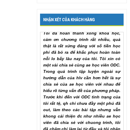
lại để em có thể hoàn thành khóa học
sớm nhất. Em cảm ơn chương trình
Mr. Khang, Lâm Đồng
NHẬN XÉT CỦA KHÁCH HÀNG
Tôi đã hoàn thành xong khoá học,
cảm ơn chương trình rất nhiều, quả
thật là rất xứng đáng với số tiền học
phí đã bỏ ra để khắc phục hoàn toàn
nỗi lo bấy lâu nay của tôi. Tôi xin có
một vài chia sẻ cùng ae học viên ODC.
Trong quá trình tập luyện ngoài sự
hướng dẫn của hlv cần hơn hết là sự
chia sẻ của ae học viên với nhau để
hiểu rõ từng vấn đề của phương pháp.
Trước khi đến với ODC tình trạng của
tôi rất tệ, qh chỉ chưa đầy một phú đã
out, làm theo các bài tập nhưng vẫn
khong cải thiện đc như nhiều ae học
viên đã chia sẻ với chuong trinh, tôi
đã chăm chỉ làm lại từ đầu và tôi nhận
ra ... , lúc này cũng giống như khi đã