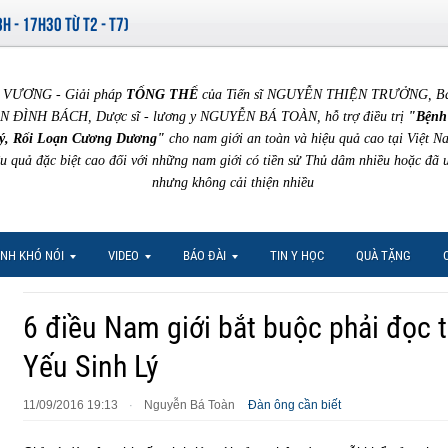
8H - 17H30 TỪ T2 - T7)
VƯƠNG - Giải pháp
TỔNG THỂ
của Tiến sĩ NGUYỄN THIỆN TRƯỞNG, Bác 
N ĐÌNH BÁCH, Dược sĩ - lương y NGUYỄN BÁ TOÀN, hỗ trợ điều trị
"Bệnh
ý, Rối Loạn Cương Dương"
cho nam giới an toàn và hiệu quả cao tại Việt N
ệu quả đặc biệt cao đối với những nam giới có tiền sử Thủ dâm nhiều hoặc đã 
nhưng không cải thiện nhiều
NH KHÓ NÓI
VIDEO
BÁO ĐÀI
TIN Y HỌC
QUÀ TẶNG
6 điều Nam giới bắt buộc phải đọc 
Yếu Sinh Lý
11/09/2016 19:13
Nguyễn Bá Toàn
Đàn ông cần biết
·