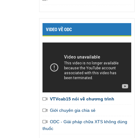
VIDEO VỀ ODC
VTVcab15 nói về chương trình
Giới chuyên gia chia sẻ
Em đã liên tục được bạn gái khen là
ODC - Giải pháp chữa XTS không dùng
thành công vượt bậc trên giường
,
thuốc
admin gởi tiếp giúp em những bài tập còn