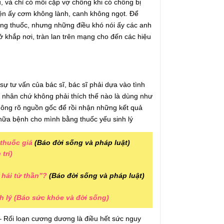
, và chỉ có mỗi cặp vợ chồng khi có chồng bị
yện ấy cơm không lành, canh không ngọt. Để
ằng thuốc, nhưng những điều khó nói ấy các anh
ở khắp nơi, tràn lan trên mạng cho đến các hiệu
ự tư vấn của bác sĩ, bác sĩ phải dựa vào tình
h nhân chứ không phải thích thế nào là dùng như
hông rõ nguồn gốc để rồi nhận những kết quả
hữa bệnh cho mình bằng thuốc yếu sinh lý
thuốc giả
(Báo đời sống và pháp luật)
trí)
hái tử thần”?
(Báo đời sống và pháp luật)
h lý (Báo sức khỏe và đời sống)
 Rối loạn cương dương là điều hết sức nguy