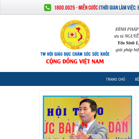
1800.0025 - MIỄN CƯỚC
(
THỜI GIAN LÀM VIỆC:
ĐỈNH PHÁP 
ưu tú NGUYỄ
Yếu Sinh L
giải pháp hi
TRANG CHỦ
BỆ