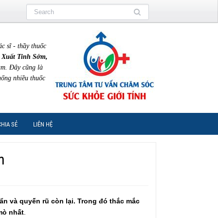
sĩ - thầy thuốc
 Xuất Tinh Sớm,
am. Đây cũng là
uống nhiều thuốc
CHIA SẺ
LIÊN HỆ
m
ẩn và quyến rũ còn lại. Trong đó thắc mắc
mò nhất
.