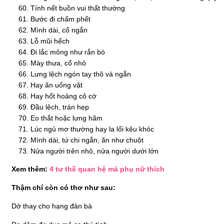
Tính nết buồn vui thất thường
Bước đi chấm phết
Mình dài, cổ ngắn
Lỗ mũi hếch
Đi lắc mông như rắn bò
Mày thưa, cổ nhỏ
Lưng lệch ngón tay thô và ngắn
Hay ăn uống vặt
Hay hốt hoảng cô cớ
Đầu lệch, trán hẹp
Eo thắt hoặc lưng hãm
Lúc ngủ mơ thường hay la lối kêu khóc
Mình dài, tứ chi ngắn, ăn như chuột
Nửa người trên nhỏ, nửa người dưới lớn
Xem thêm:
4 tư thế quan hệ mà phụ nữ thích
Thậm chí còn có thơ như sau:
Dở thay cho hạng đàn bà