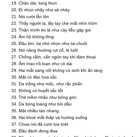
Chân dài, lưng thon
Đi nhún nhẩy như sẻ nhảy
Nói cười lẫn lộn
Thấy người lạ, lấy tay che mắt nhìn trộm
Thân mình ẻo lả như cây liễu gặp gió
Âm hộ không lông
Đầu lớn, tai nhỏ nhọn như tai chuột
Nói năng thường rụt cổ, lè lưỡi
Chống cằm, cắn ngón tay khi đàm thoại
Âm mao rối loạn như cỏ dại
Hai mắt sáng nổi không có sinh khí ẩn tàng
Mặt có đào hoa sắc
Da trắng như mốc, như rắc phấn
Không có huyết sắc tốt
Thịt mềm nhão như bông gòn
Da bóng loáng như bôi dầu
Mặt nhiều tàn nhang
Hai khoé mắt thấp và hướng xuống
Chưa nói đã cười toe toét
Đầu đánh đong đưa