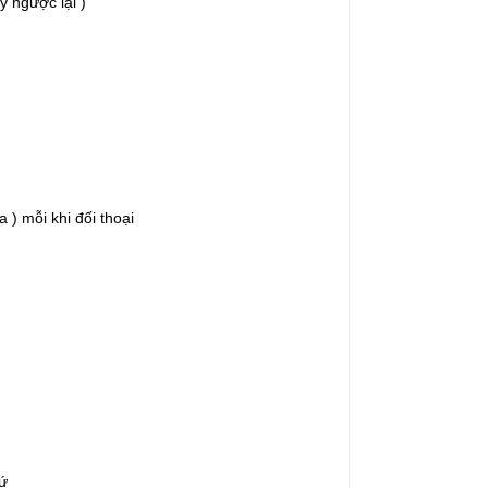
y ngược lại )
 ) mỗi khi đối thoại
sứ