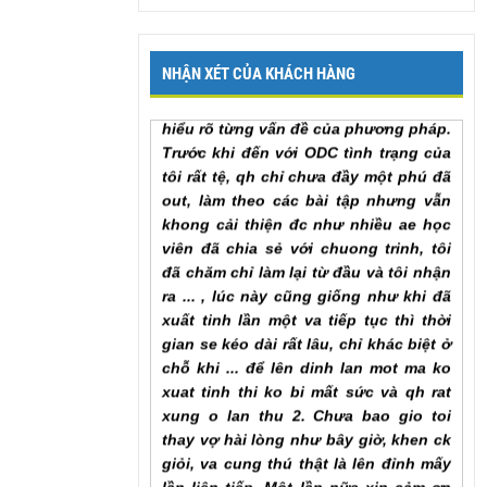
một vài chia sẻ cùng ae học viên ODC.
Trong quá trình tập luyện ngoài sự
hướng dẫn của hlv cần hơn hết là sự
NHẬN XÉT CỦA KHÁCH HÀNG
chia sẻ của ae học viên với nhau để
hiểu rõ từng vấn đề của phương pháp.
Trước khi đến với ODC tình trạng của
tôi rất tệ, qh chỉ chưa đầy một phú đã
out, làm theo các bài tập nhưng vẫn
khong cải thiện đc như nhiều ae học
viên đã chia sẻ với chuong trinh, tôi
đã chăm chỉ làm lại từ đầu và tôi nhận
ra ... , lúc này cũng giống như khi đã
xuất tinh lần một va tiếp tục thì thời
gian se kéo dài rất lâu, chỉ khác biệt ở
chỗ khi ... để lên dinh lan mot ma ko
xuat tinh thi ko bi mất sức và qh rat
xung o lan thu 2. Chưa bao gio toi
thay vợ hài lòng như bây giờ, khen ck
giỏi, va cung thú thật là lên đỉnh mấy
lần liên tiếp. Một lần nữa xin cảm ơn
chương trình!