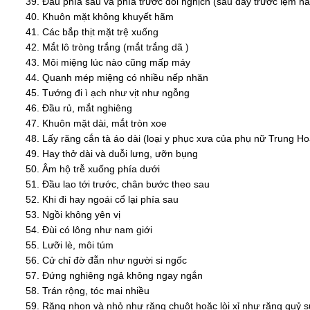
Đầu phía sau và phía trước đổi nghịch (sau đầy trước lẹm ha
Khuôn mặt không khuyết hãm
Các bắp thịt mặt trệ xuống
Mắt lô tròng trắng (mắt trắng dã )
Môi miệng lúc nào cũng mấp máy
Quanh mép miệng có nhiều nếp nhăn
Tướng đi ì ạch như vịt như ngỗng
Đầu rủ, mắt nghiêng
Khuôn mặt dài, mắt tròn xoe
Lấy răng cắn tà áo dài (loại y phục xưa của phụ nữ Trung Hoa
Hay thở dài và duỗi lưng, ưỡn bụng
Âm hộ trễ xuống phía dưới
Đầu lao tới trước, chân bước theo sau
Khi đi hay ngoái cổ lại phía sau
Ngồi không yên vị
Đùi có lông như nam giới
Lưỡi lè, môi túm
Cử chỉ đờ đẫn như người si ngốc
Đứng nghiêng ngả không ngay ngắn
Trán rộng, tóc mai nhiều
Răng nhọn và nhỏ như răng chuột hoặc lòi xỉ như răng quỷ 