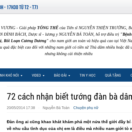
8H - 17H30 TỪ T2 - T7)
VƯƠNG - Giải pháp
TỔNG THỂ
của Tiến sĩ NGUYỄN THIỆN TRƯỞNG, Bác 
N ĐÌNH BÁCH, Dược sĩ - lương y NGUYỄN BÁ TOÀN, hỗ trợ điều trị
"Bệnh
ý, Rối Loạn Cương Dương"
cho nam giới an toàn và hiệu quả cao tại Việt N
ệu quả đặc biệt cao đối với những nam giới có tiền sử Thủ dâm nhiều hoặc đã 
nhưng không cải thiện nhiều
NH KHÓ NÓI
VIDEO
BÁO ĐÀI
TIN Y HỌC
QUÀ TẶNG
72 cách nhận biết tướng đàn bà dâ
20/05/2014 17:38
Nguyễn Bá Toàn
Chuyện phụ nữ
·
Đàn ông ai cũng khao khát khám phá một nửa thế giới đầy bí 
về nhu cầu tình dục của chị em là điều mà nhiều nam giới tò 