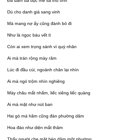
Đa dâm đa dục mê sa thú tình
Dù cho danh giá sang vinh
Mà mang nợ ấy cũng đành bỏ đi
Như là ngọc báu vết tì
Còn ai xem trọng sánh vì quý nhân
Ai mà trán rộng mày răm
Lúc đi đầu cúi, ngoảnh chân lại nhìn
Ai mà ngó trộm nhìn nghiêng
Mày châu mắt nhắm, liếc xiêng liếc quàng
Ai mà mặt như nút ban
Hai gò má hãm cũng đàn phường dâm
Hoa đào như diện mắt thâm
Thấy người che mặt hèn dâm một phường