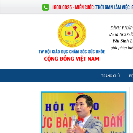
1800.0025 - MIỄN CƯỚC
(
THỜI GIAN LÀM VIỆC:
ĐỈNH PHÁP 
ưu tú NGUYỄ
Yếu Sinh L
giải pháp hi
TRANG CHỦ
BỆ