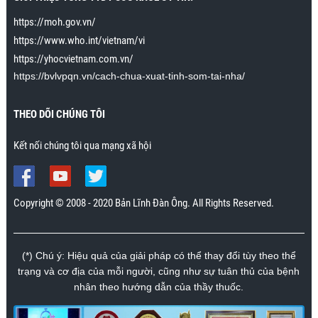
dài khoảnh khắc lên đỉnh 15 phút. Cô ấy không đạt
https://moh.gov.vn/
được tới 15 phút lên đỉnh liên tiếp, nhưng có thể kéo
dài tới khoảng 30 giây. Trước đây cô ấy lên đỉnh chỉ
https://www.who.int/vietnam/vi
kéo dài trong vài giây. Cảm ơn chương trình rất
https://yhocvietnam.com.vn/
nhiều.”
https://bvlvpqn.vn/cach-chua-xuat-tinh-som-tai-nha/
Mr. Nhân., Khánh Hòa
THEO DÕI CHÚNG TÔI
Kết nối chúng tôi qua mạng xã hội
Copyright © 2008 - 2020 Bản Lĩnh Đàn Ông. All Rights Reserved.
(*) Chú ý: Hiệu quả của giải pháp có thể thay đổi tùy theo thể
trạng và cơ địa của mỗi người, cũng như sự tuân thủ của bệnh
nhân theo hướng dẫn của thầy thuốc.