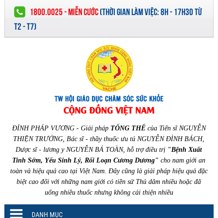
1800.0025 - MIỄN CƯỚC
(
THỜI GIAN LÀM VIỆC:
8H - 17H30 TỪ
T2 - T7)
ĐỈNH PHÁP VƯƠNG - Giải pháp
TỔNG THỂ
của Tiến sĩ NGUYỄN
THIỆN TRƯỞNG, Bác sĩ - thầy thuốc ưu tú NGUYỄN ĐÌNH BÁCH,
Dược sĩ - lương y NGUYỄN BÁ TOÀN, hỗ trợ điều trị
"Bệnh Xuất
Tinh Sớm, Yếu Sinh Lý, Rối Loạn Cương Dương"
cho nam giới an
toàn và hiệu quả cao tại Việt Nam. Đây cũng là giải pháp hiệu quả đặc
biệt cao đối với những nam giới có tiền sử Thủ dâm nhiều hoặc đã
uống nhiều thuốc nhưng không cải thiện nhiều
DANH MỤC