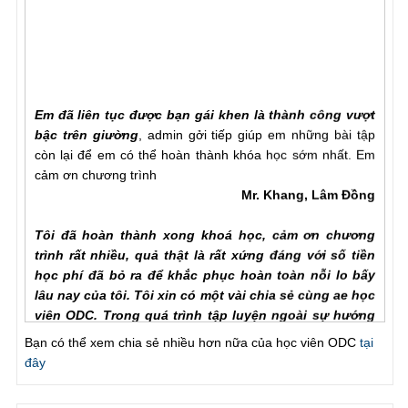
Em đã liên tục được bạn gái khen là thành công vượt
bậc trên giường
, admin gởi tiếp giúp em những bài tập
còn lại để em có thể hoàn thành khóa học sớm nhất. Em
cảm ơn chương trình
Mr. Khang, Lâm Đồng
Tôi đã hoàn thành xong khoá học, cảm ơn chương
trình rất nhiều, quả thật là rất xứng đáng với số tiền
học phí đã bỏ ra để khắc phục hoàn toàn nỗi lo bấy
lâu nay của tôi. Tôi xin có một vài chia sẻ cùng ae học
viên ODC. Trong quá trình tập luyện ngoài sự hướng
dẫn của hlv cần hơn hết là sự chia sẻ của ae học viên
với nhau để hiểu rõ từng vấn đề của phương pháp.
Bạn có thể xem chia sẻ nhiều hơn nữa của học viên ODC
tại
Trước khi đến với ODC tình trạng của tôi rất tệ, qh chỉ
đây
chưa đầy một phú đã out, làm theo các bài tập nhưng
vẫn khong cải thiện đc như nhiều ae học viên đã chia