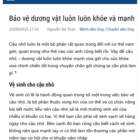
Bảo vệ dương vật luôn luôn khỏe và mạnh
15/06/2015 17:42
Nguyễn Bá Toàn
Bệnh đàn ông
,
Chuyện đàn ông
·
Cậu nhỏ luôn là một bộ phận rất quan trọng đối với cơ thể nam
giới, quan trọng như thế nào các anh cũng biết rồi. Vậy để cậu
nhỏ – dương vật luôn luôn khỏe mạnh vừa giữ cho sức khỏe
vừa chinh chiến tốt trong chuyện chăn gối chúng ta cần phả làm
gì ?
Vệ sinh cho cậu nhỏ
Vệ sinh có lẽ là hành động quan trọng số một trong việc bảo vệ
cậu nhỏ, là bộ phận thuộc vùng kín của cơ thể và có chức năng
bài tiết nước tiểu nên cậu nhỏ sẽ là môi trường sinh sôi của
nhiều vi khuẩn có hại. Vì thế bạn cần phải vệ sinh sạch sẽ hàng
ngày cho cậu nhỏ. Bên cạnh đó bạn cũng cần biết cách vệ sinh,
không nên quá mạnh tay vì có thể làm tổn thương các phần mô
mềm tạo cơ hội cho vi khuẩn xâm nhập.