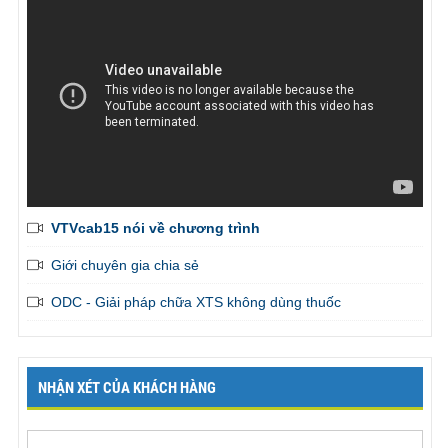
VTVcab15 nói về chương trình
Giới chuyên gia chia sẻ
ODC - Giải pháp chữa XTS không dùng thuốc
NHẬN XÉT CỦA KHÁCH HÀNG