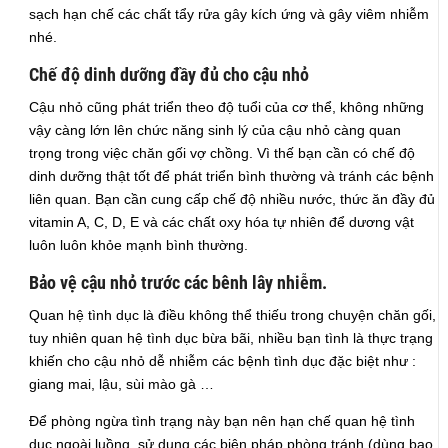
sạch hạn chế các chất tẩy rửa gây kích ứng và gây viêm nhiễm
nhé.
Chế độ dinh dưỡng đầy đủ cho cậu nhỏ
Cậu nhỏ cũng phát triển theo độ tuổi của cơ thể, không những
vậy càng lớn lên chức năng sinh lý của cậu nhỏ càng quan
trọng trong việc chăn gối vợ chồng. Vì thế bạn cần có chế độ
dinh dưỡng thật tốt để phát triển bình thường và tránh các bệnh
liên quan. Bạn cần cung cấp chế độ nhiều nước, thức ăn đầy đủ
vitamin A, C, D, E và các chất oxy hóa tự nhiên để dương vật
luôn luôn khỏe mạnh bình thường.
Bảo vệ cậu nhỏ trước các bênh lây nhiễm.
Quan hệ tình dục là điều không thể thiếu trong chuyện chăn gối,
tuy nhiên quan hệ tình dục bừa bãi, nhiều bạn tình là thực trạng
khiến cho cậu nhỏ dễ nhiễm các bệnh tình dục đặc biệt như :
giang mai, lậu, sùi mào gà …
Để phòng ngừa tình trạng này bạn nên hạn chế quan hệ tình
dục ngoài luồng, sử dụng các biện pháp phòng tránh (dùng bao