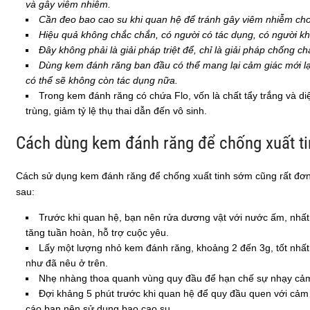
và gây viêm nhiễm.
Cần đeo bao cao su khi quan hệ để tránh gây viêm nhiễm ch
Hiệu quả không chắc chắn, có người có tác dụng, có người k
Đây không phải là giải pháp triệt để, chỉ là giải pháp chống ch
Dùng kem đánh răng ban đầu có thể mang lại cảm giác mới 
có thể sẽ không còn tác dụng nữa.
Trong kem đánh răng có chứa Flo, vốn là chất tẩy trắng và diệ
trùng, giảm tỷ lệ thụ thai dẫn đến vô sinh.
Cách dùng kem đánh răng để chống xuất t
Cách sử dụng kem đánh răng để chống xuất tinh sớm cũng rất đơn 
sau:
Trước khi quan hệ, bạn nên rửa dương vật với nước ấm, nhất
tăng tuần hoàn, hỗ trợ cuộc yêu.
Lấy một lượng nhỏ kem đánh răng, khoảng 2 đến 3g, tốt nhấ
như đã nêu ở trên.
Nhẹ nhàng thoa quanh vùng quy đầu để hạn chế sự nhạy cảm v
Đợi khảng 5 phút trước khi quan hệ để quy đầu quen với cảm 
cáo bạn nên sử dụng bao cao su.