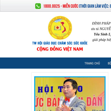
1800.0025 - MIỄN CƯỚC
(
THỜI GIAN LÀM VIỆC:
ĐỈNH PHÁP 
ưu tú NGUYỄ
Yếu Sinh L
giải pháp hi
TRANG CHỦ
BỆ