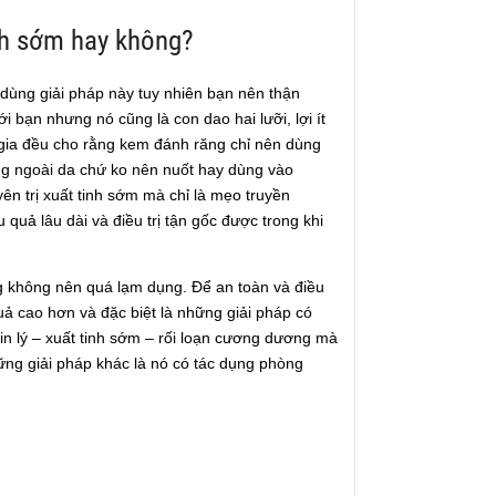
nh sớm hay không?
 dùng giải pháp này tuy nhiên bạn nên thận
 bạn nhưng nó cũng là con dao hai lưỡi, lợi ít
n gia đều cho rằng kem đánh răng chỉ nên dùng
ng ngoài da chứ ko nên nuốt hay dùng vào
 trị xuất tinh sớm mà chỉ là mẹo truyền
uả lâu dài và điều trị tận gốc được trong khi
g không nên quá lạm dụng. Để an toàn và điều
uả cao hơn và đặc biệt là những giải pháp có
n lý – xuất tinh sớm – rối loạn cương dương mà
ững giải pháp khác là nó có tác dụng phòng