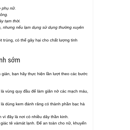
o phụ nữ.
hông.
áy tạm thời.
lạ, nhưng nếu lạm dụng sử dụng thường xuyên
t trùng, có thể gây hại cho chất lượng tinh
inh sớm
giản, bạn hãy thực hiện lần lượt theo các bước
 là vùng quy đầu để làm giãn nở các mạch máu,
t là dùng kem đánh răng có thành phần bạc hà
ì đây là nơi có nhiều dây thần kinh.
giác tê vàmát lạnh. Để an toàn cho nữ, khuyến