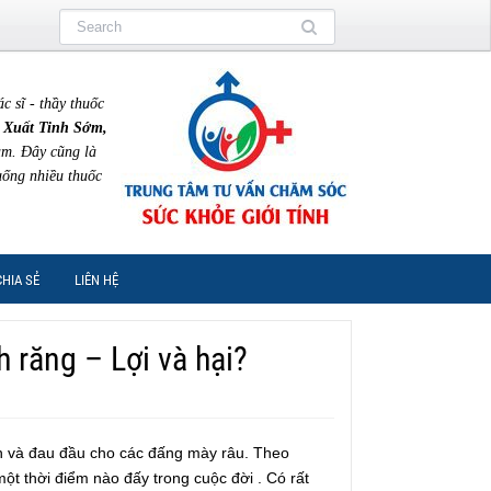
sĩ - thầy thuốc
 Xuất Tinh Sớm,
am. Đây cũng là
uống nhiều thuốc
CHIA SẺ
LIÊN HỆ
 răng – Lợi và hại?
ền và đau đầu cho các đấng mày râu. Theo
ột thời điểm nào đấy trong cuộc đời . Có rất