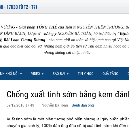
8H - 17H30 TỪ T2 - T7)
VƯƠNG - Giải pháp
TỔNG THỂ
của Tiến sĩ NGUYỄN THIỆN TRƯỞNG, Bác 
N ĐÌNH BÁCH, Dược sĩ - lương y NGUYỄN BÁ TOÀN, hỗ trợ điều trị
"Bệnh
ý, Rối Loạn Cương Dương"
cho nam giới an toàn và hiệu quả cao tại Việt N
ệu quả đặc biệt cao đối với những nam giới có tiền sử Thủ dâm nhiều hoặc đã 
nhưng không cải thiện nhiều
NH KHÓ NÓI
VIDEO
BÁO ĐÀI
TIN Y HỌC
QUÀ TẶNG
Chống xuất tinh sớm bằng kem đánh
09/12/2016 17:49
Nguyễn Bá Toàn
Bệnh đàn ông
·
Xuất tinh sớm là một hiện tượng phổ biến nhưng lại gây buồn phi
chuyên gia sinh lý, 100% đàn ông đều sẽ bị xuất tinh sớm khi đến m