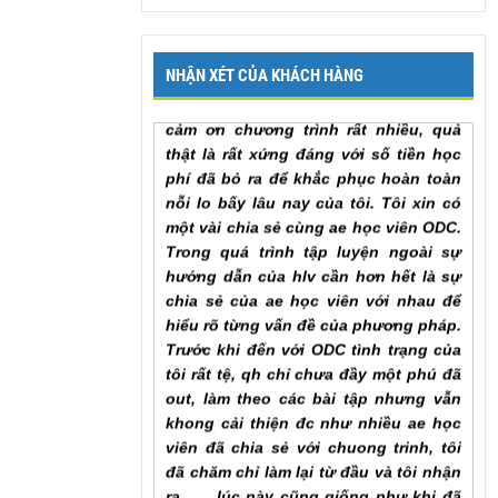
sớm nhất. Em cảm ơn chương trình
Mr. Khang, Lâm Đồng
NHẬN XÉT CỦA KHÁCH HÀNG
Tôi đã hoàn thành xong khoá học,
cảm ơn chương trình rất nhiều, quả
thật là rất xứng đáng với số tiền học
phí đã bỏ ra để khắc phục hoàn toàn
nỗi lo bấy lâu nay của tôi. Tôi xin có
một vài chia sẻ cùng ae học viên ODC.
Trong quá trình tập luyện ngoài sự
hướng dẫn của hlv cần hơn hết là sự
chia sẻ của ae học viên với nhau để
hiểu rõ từng vấn đề của phương pháp.
Trước khi đến với ODC tình trạng của
tôi rất tệ, qh chỉ chưa đầy một phú đã
out, làm theo các bài tập nhưng vẫn
khong cải thiện đc như nhiều ae học
viên đã chia sẻ với chuong trinh, tôi
đã chăm chỉ làm lại từ đầu và tôi nhận
ra ... , lúc này cũng giống như khi đã
xuất tinh lần một va tiếp tục thì thời