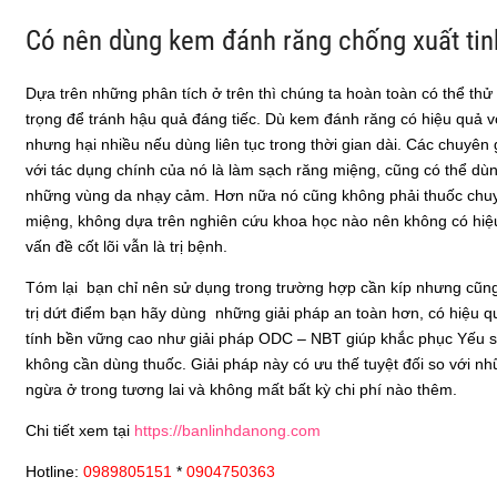
Có nên dùng kem đánh răng chống xuất ti
Dựa trên những phân tích ở trên thì chúng ta hoàn toàn có thể thử
trọng để tránh hậu quả đáng tiếc. Dù kem đánh răng có hiệu quả với
nhưng hại nhiều nếu dùng liên tục trong thời gian dài. Các chuyê
với tác dụng chính của nó là làm sạch răng miệng, cũng có thể dù
những vùng da nhạy cảm. Hơn nữa nó cũng không phải thuốc chuyên
miệng, không dựa trên nghiên cứu khoa học nào nên không có hiệu q
vấn đề cốt lõi vẫn là trị bệnh.
Tóm lại bạn chỉ nên sử dụng trong trường hợp cần kíp nhưng cũn
trị dứt điểm bạn hãy dùng những giải pháp an toàn hơn, có hiệu q
tính bền vững cao như giải pháp ODC – NBT giúp khắc phục Yếu si
không cần dùng thuốc. Giải pháp này có ưu thế tuyệt đối so với nh
ngừa ở trong tương lai và không mất bất kỳ chi phí nào thêm.
Chi tiết xem tại
https://banlinhdanong.com
Hotline:
0989805151
*
0904750363