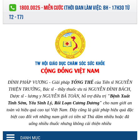
1800.0025 - MIỄN CƯỚC
(
THỜI GIAN LÀM VIỆC:
8H - 17H30 TỪ
T2 - T7)
ĐỈNH PHÁP VƯƠNG - Giải pháp
TỔNG THỂ
của Tiến sĩ NGUYỄN
THIỆN TRƯỞNG, Bác sĩ - thầy thuốc ưu tú NGUYỄN ĐÌNH BÁCH,
Dược sĩ - lương y NGUYỄN BÁ TOÀN, hỗ trợ điều trị
"Bệnh Xuất
Tinh Sớm, Yếu Sinh Lý, Rối Loạn Cương Dương"
cho nam giới an
toàn và hiệu quả cao tại Việt Nam. Đây cũng là giải pháp hiệu quả đặc
biệt cao đối với những nam giới có tiền sử Thủ dâm nhiều hoặc đã
uống nhiều thuốc nhưng không cải thiện nhiều
DANH MỤC