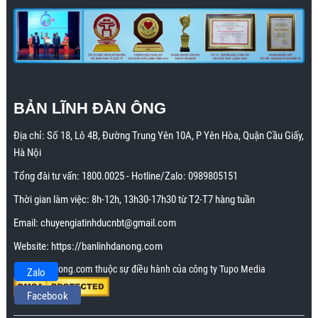
BẢN LĨNH ĐÀN ÔNG
Địa chỉ:
Số 18, Lô 4B, Đường Trung Yên 10A, P Yên Hòa, Quận Cầu Giấy,
Hà Nội
Tổng đài tư vấn:
1800.0025
- Hotline/Zalo:
0989805151
Thời gian làm việc: 8h-12h, 13h30-17h30 từ T2-T7 hàng tuần
Email:
chuyengiatinhducnbt@gmail.com
Website:
https://banlinhdanong.com
Banlinhdanong.com thuộc sự điều hành của công ty Tupo Media
Zalo
Facebook