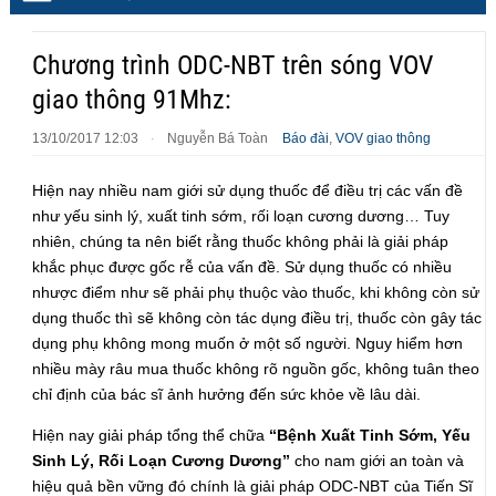
Chương trình ODC-NBT trên sóng VOV
giao thông 91Mhz:
13/10/2017 12:03
Nguyễn Bá Toàn
Báo đài
,
VOV giao thông
·
Hiện nay nhiều nam giới sử dụng thuốc để điều trị các vấn đề
như yếu sinh lý, xuất tinh sớm, rối loạn cương dương… Tuy
nhiên, chúng ta nên biết rằng thuốc không phải là giải pháp
khắc phục được gốc rễ của vấn đề. Sử dụng thuốc có nhiều
nhược điểm như sẽ phải phụ thuộc vào thuốc, khi không còn sử
dụng thuốc thì sẽ không còn tác dụng điều trị, thuốc còn gây tác
dụng phụ không mong muốn ở một số người. Nguy hiểm hơn
nhiều mày râu mua thuốc không rõ nguồn gốc, không tuân theo
chỉ định của bác sĩ ảnh hưởng đến sức khỏe về lâu dài.
Hiện nay giải pháp tổng thể chữa
“Bệnh Xuất Tinh Sớm, Yếu
Sinh Lý, Rối Loạn Cương Dương”
cho nam giới an toàn và
hiệu quả bền vững đó chính là giải pháp ODC-NBT của Tiến Sĩ