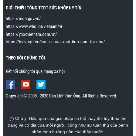
tôi đặc biệt rất thích khi tôi áp dụng kỹ năng cuối
GIỚI THIỆU TỔNG TTĐT SỨC KHỎE UY TÍN:
trong bài cách để cho cô ấy lên đỉnh nhiều lần và kéo
dài khoảnh khắc lên đỉnh 15 phút. Cô ấy không đạt
https://moh.gov.vn/
được tới 15 phút lên đỉnh liên tiếp, nhưng có thể kéo
https://www.who.int/vietnam/vi
dài tới khoảng 30 giây. Trước đây cô ấy lên đỉnh chỉ
https://yhocvietnam.com.vn/
kéo dài trong vài giây. Cảm ơn chương trình rất
nhiều.”
https://bvlvpqn.vn/cach-chua-xuat-tinh-som-tai-nha/
Mr. Nhân., Khánh Hòa
THEO DÕI CHÚNG TÔI
Kết nối chúng tôi qua mạng xã hội
Copyright © 2008 - 2020 Bản Lĩnh Đàn Ông. All Rights Reserved.
(*) Chú ý: Hiệu quả của giải pháp có thể thay đổi tùy theo thể
trạng và cơ địa của mỗi người, cũng như sự tuân thủ của bệnh
nhân theo hướng dẫn của thầy thuốc.