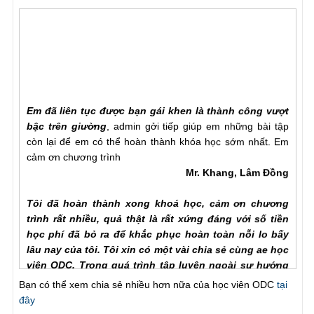
Em đã liên tục được bạn gái khen là thành công vượt
bậc trên giường
, admin gởi tiếp giúp em những bài tập
còn lại để em có thể hoàn thành khóa học sớm nhất. Em
cảm ơn chương trình
Mr. Khang, Lâm Đồng
Tôi đã hoàn thành xong khoá học, cảm ơn chương
trình rất nhiều, quả thật là rất xứng đáng với số tiền
học phí đã bỏ ra để khắc phục hoàn toàn nỗi lo bấy
lâu nay của tôi. Tôi xin có một vài chia sẻ cùng ae học
viên ODC. Trong quá trình tập luyện ngoài sự hướng
dẫn của hlv cần hơn hết là sự chia sẻ của ae học viên
Bạn có thể xem chia sẻ nhiều hơn nữa của học viên ODC
tại
với nhau để hiểu rõ từng vấn đề của phương pháp.
đây
Trước khi đến với ODC tình trạng của tôi rất tệ, qh chỉ