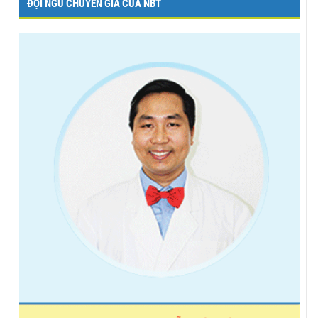
ĐỘI NGŨ CHUYÊN GIA CỦA NBT