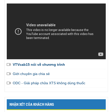
VTVcab15 nói về chương trình
Giới chuyên gia chia sẻ
ODC - Giải pháp chữa XTS không dùng thuốc
NHẬN XÉT CỦA KHÁCH HÀNG