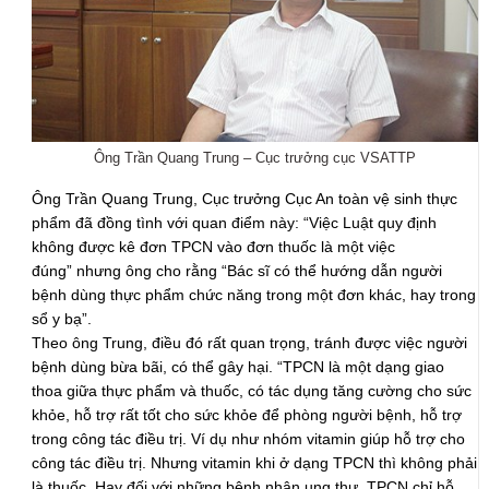
Ông Trần Quang Trung – Cục trưởng cục VSATTP
Ông Trần Quang Trung, Cục trưởng Cục An toàn vệ sinh thực
phẩm đã đồng tình với quan điểm này: “Việc Luật quy định
không được kê đơn TPCN vào đơn thuốc là một việc
đúng” nhưng ông cho rằng “Bác sĩ có thể hướng dẫn người
bệnh dùng thực phẩm chức năng trong một đơn khác, hay trong
sổ y bạ”.
Theo ông Trung, điều đó rất quan trọng, tránh được việc người
bệnh dùng bừa bãi, có thể gây hại. “TPCN là một dạng giao
thoa giữa thực phẩm và thuốc, có tác dụng tăng cường cho sức
khỏe, hỗ trợ rất tốt cho sức khỏe để phòng người bệnh, hỗ trợ
trong công tác điều trị. Ví dụ như nhóm vitamin giúp hỗ trợ cho
công tác điều trị. Nhưng vitamin khi ở dạng TPCN thì không phải
là thuốc. Hay đối với những bệnh nhân ung thư, TPCN chỉ hỗ