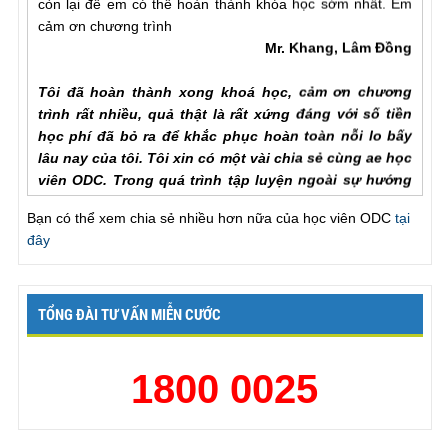
cảm ơn chương trình
Mr. Khang, Lâm Đồng
Tôi đã hoàn thành xong khoá học, cảm ơn chương
trình rất nhiều, quả thật là rất xứng đáng với số tiền
học phí đã bỏ ra để khắc phục hoàn toàn nỗi lo bấy
lâu nay của tôi. Tôi xin có một vài chia sẻ cùng ae học
viên ODC. Trong quá trình tập luyện ngoài sự hướng
dẫn của hlv cần hơn hết là sự chia sẻ của ae học viên
với nhau để hiểu rõ từng vấn đề của phương pháp.
Bạn có thể xem chia sẻ nhiều hơn nữa của học viên ODC
tại
Trước khi đến với ODC tình trạng của tôi rất tệ, qh chỉ
đây
chưa đầy một phú đã out, làm theo các bài tập nhưng
vẫn khong cải thiện đc như nhiều ae học viên đã chia
sẻ với chuong trinh, tôi đã chăm chỉ làm lại từ đầu và
TỔNG ĐÀI TƯ VẤN MIỄN CƯỚC
tôi nhận ra ... , lúc này cũng giống như khi đã xuất
tinh lần một va tiếp tục thì thời gian se kéo dài rất lâu,
chỉ khác biệt ở chỗ khi ... để lên dinh lan mot ma ko
1800 0025
xuat tinh thi ko bi mất sức và qh rat xung o lan thu 2.
Chưa bao gio toi thay vợ hài lòng như bây giờ, khen
ck giỏi, va cung thú thật là lên đỉnh mấy lần liên tiếp.