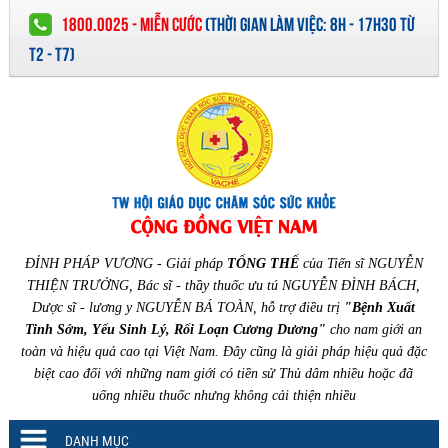
1800.0025 - MIỄN CƯỚC
(
THỜI GIAN LÀM VIỆC:
8H - 17H30 TỪ
T2 - T7)
ĐỈNH PHÁP VƯƠNG - Giải pháp
TỔNG THỂ
của Tiến sĩ NGUYỄN
THIỆN TRƯỞNG, Bác sĩ - thầy thuốc ưu tú NGUYỄN ĐÌNH BÁCH,
Dược sĩ - lương y NGUYỄN BÁ TOÀN, hỗ trợ điều trị
"Bệnh Xuất
Tinh Sớm, Yếu Sinh Lý, Rối Loạn Cương Dương"
cho nam giới an
toàn và hiệu quả cao tại Việt Nam. Đây cũng là giải pháp hiệu quả đặc
biệt cao đối với những nam giới có tiền sử Thủ dâm nhiều hoặc đã
uống nhiều thuốc nhưng không cải thiện nhiều
DANH MỤC