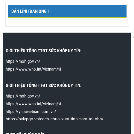
thể dục nhiều hơn. Rất cảm ơn chương trình.”
Mr. Cương., Bắc Giang
BẢN LĨNH ĐÀN ÔNG !
"Tôi đã cho cô ấy lên đỉnh nhiều lần và mỗi lần rất lâu,
tôi thật sự mãn nguyện“
Tôi đã tham gia chương trình
cách đây vài tuần trong khi tìm google về
cách chữa
xuất tinh sớm
. Tới sau khi tham gia chương trình tôi
GIỚI THIỆU TỔNG TTĐT SỨC KHỎE UY TÍN:
mới biết xuất tinh sớm không hẳn là một loại bệnh và
https://moh.gov.vn/
có thể cải thiện hoàn toàn. Tập theo hướng dẫn, tôi
đã có thể lên đỉnh nhiều lần mà không xuất tinh. Vợ
https://www.who.int/vietnam/vi
tôi đặc biệt rất thích khi tôi áp dụng kỹ năng cuối
trong bài cách để cho cô ấy lên đỉnh nhiều lần và kéo
GIỚI THIỆU TỔNG TTĐT SỨC KHỎE UY TÍN:
dài khoảnh khắc lên đỉnh 15 phút. Cô ấy không đạt
được tới 15 phút lên đỉnh liên tiếp, nhưng có thể kéo
https://moh.gov.vn/
dài tới khoảng 30 giây. Trước đây cô ấy lên đỉnh chỉ
https://www.who.int/vietnam/vi
kéo dài trong vài giây. Cảm ơn chương trình rất
https://yhocvietnam.com.vn/
nhiều.”
https://bvlvpqn.vn/cach-chua-xuat-tinh-som-tai-nha/
Mr. Nhân., Khánh Hòa