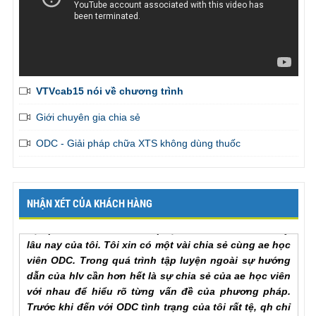
VTVcab15 nói về chương trình
Em đã liên tục được bạn gái khen là thành công vượt
bậc trên giường
, admin gởi tiếp giúp em những bài tập
Giới chuyên gia chia sẻ
còn lại để em có thể hoàn thành khóa học sớm nhất. Em
cảm ơn chương trình
ODC - Giải pháp chữa XTS không dùng thuốc
Mr. Khang, Lâm Đồng
Tôi đã hoàn thành xong khoá học, cảm ơn chương
trình rất nhiều, quả thật là rất xứng đáng với số tiền
NHẬN XÉT CỦA KHÁCH HÀNG
học phí đã bỏ ra để khắc phục hoàn toàn nỗi lo bấy
lâu nay của tôi. Tôi xin có một vài chia sẻ cùng ae học
viên ODC. Trong quá trình tập luyện ngoài sự hướng
dẫn của hlv cần hơn hết là sự chia sẻ của ae học viên
với nhau để hiểu rõ từng vấn đề của phương pháp.
Trước khi đến với ODC tình trạng của tôi rất tệ, qh chỉ
chưa đầy một phú đã out, làm theo các bài tập nhưng