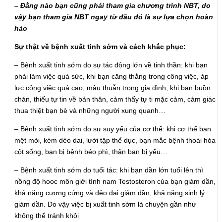
– Đằng nào bạn cũng phải tham gia chương trình NBT, do
vậy bạn tham gia NBT ngay từ đầu đó là sự lựa chọn hoàn
hảo
Sự thật về bệnh xuất tinh sớm và cách khắc phục:
– Bệnh xuất tinh sớm do sự tác động lớn về tinh thần: khi bạn
phải làm việc quá sức, khi bạn căng thẳng trong công việc, áp
lực công việc quá cao, mâu thuẫn trong gia đình, khi bạn buồn
chán, thiếu tự tin về bản thân, cảm thấy tự ti mặc cảm, cảm giác
thua thiệt bạn bè và những người xung quanh…
– Bệnh xuất tinh sớm do sự suy yếu của cơ thể: khi cơ thể bạn
mệt mỏi, kém dẻo dai, lười tập thể dục, bạn mắc bệnh thoái hóa
cột sống, bạn bị bệnh béo phì, thận bạn bị yếu…
– Bệnh xuất tinh sớm do tuổi tác: khi bạn dần lớn tuổi lên thì
nồng độ hooc môn giới tính nam Testosteron của bạn giảm dần,
khả năng cương cứng và dẻo dai giảm dần, khả năng sinh lý
giảm dần. Do vậy việc bị xuất tinh sớm là chuyện gần như
không thể tránh khỏi