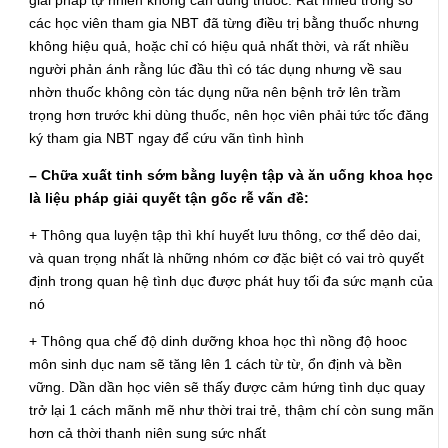
giải pháp tự nhiên không cần dùng thuốc. Rất nhiều trong số
các học viên tham gia NBT đã từng điều trị bằng thuốc nhưng
không hiệu quả, hoặc chỉ có hiệu quả nhất thời, và rất nhiều
người phản ánh rằng lúc đầu thì có tác dụng nhưng về sau
nhờn thuốc không còn tác dụng nữa nên bệnh trở lên trầm
trọng hơn trước khi dùng thuốc, nên học viên phải tức tốc đăng
ký tham gia NBT ngay để cứu vãn tình hình
– Chữa xuất tinh sớm bằng luyện tập và ăn uống khoa học
là liệu pháp giải quyết tận gốc rễ vấn đề:
+ Thông qua luyện tập thì khí huyết lưu thông, cơ thể dẻo dai,
và quan trọng nhất là những nhóm cơ đặc biệt có vai trò quyết
định trong quan hệ tình dục được phát huy tối đa sức mạnh của
nó
+ Thông qua chế độ dinh dưỡng khoa học thì nồng độ hooc
môn sinh dục nam sẽ tăng lên 1 cách từ từ, ổn định và bền
vững. Dần dần học viên sẽ thấy được cảm hứng tình dục quay
trở lại 1 cách mãnh mẽ như thời trai trẻ, thậm chí còn sung mãn
hơn cả thời thanh niên sung sức nhất