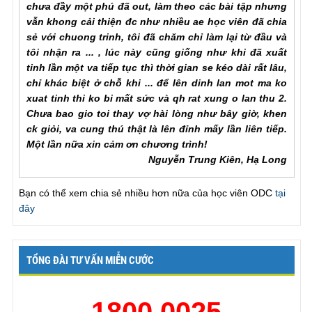
vẫn khong cải thiện đc như nhiều ae học viên đã chia
sẻ với chuong trinh, tôi đã chăm chỉ làm lại từ đầu và
tôi nhận ra ... , lúc này cũng giống như khi đã xuất
tinh lần một va tiếp tục thì thời gian se kéo dài rất lâu,
chỉ khác biệt ở chỗ khi ... để lên dinh lan mot ma ko
xuat tinh thi ko bi mất sức và qh rat xung o lan thu 2.
Chưa bao gio toi thay vợ hài lòng như bây giờ, khen
ck giỏi, va cung thú thật là lên đỉnh mấy lần liên tiếp.
Một lần nữa xin cảm ơn chương trình!
Nguyễn Trung Kiên, Hạ Long
“Tôi có những lo lắng ban đầu về phương pháp này,
Bạn có thể xem chia sẻ nhiều hơn nữa của học viên ODC
tại
nhưng sau khi thực sự áp dụng tôi đã thực sự thấy
đây
kết quả” “
Khi biết tới ODC tôi đã nghĩ nếu tham gia thì
sẽ rất xấu hổ. Tuy nhiên thực sự vấn đề này đã kéo
dài quá lâu và tôi thực sự không có nhiều lựa chọn.
Sau khi tham gia ODC tôi đã thấy mình may mắn khi
TỔNG ĐÀI TƯ VẤN MIỄN CƯỚC
quyết định tham gia chương trình. Hiện giờ tôi đã kết
thúc 30 ngày và đã có thể kiểm soát việc xuất theo ý
muốn. ”