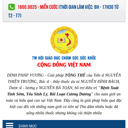
1800.0025 - MIỄN CƯỚC
(
THỜI GIAN LÀM VIỆC:
8H - 17H30 TỪ
T2 - T7)
ĐỈNH PHÁP VƯƠNG - Giải pháp
TỔNG THỂ
của Tiến sĩ NGUYỄN
THIỆN TRƯỞNG, Bác sĩ - thầy thuốc ưu tú NGUYỄN ĐÌNH BÁCH,
Dược sĩ - lương y NGUYỄN BÁ TOÀN, hỗ trợ điều trị
"Bệnh Xuất
Tinh Sớm, Yếu Sinh Lý, Rối Loạn Cương Dương"
cho nam giới an
toàn và hiệu quả cao tại Việt Nam. Đây cũng là giải pháp hiệu quả đặc
biệt cao đối với những nam giới có tiền sử Thủ dâm nhiều hoặc đã
uống nhiều thuốc nhưng không cải thiện nhiều
DANH MỤC