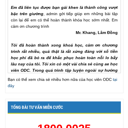
Em đã liên tục được bạn gái khen là thành công vượt
bậc trên giường
, admin gởi tiếp giúp em những bài tập
còn lại để em có thể hoàn thành khóa học sớm nhất. Em
cảm ơn chương trình
Mr. Khang, Lâm Đồng
Tôi đã hoàn thành xong khoá học, cảm ơn chương
trình rất nhiều, quả thật là rất xứng đáng với số tiền
học phí đã bỏ ra để khắc phục hoàn toàn nỗi lo bấy
lâu nay của tôi. Tôi xin có một vài chia sẻ cùng ae học
viên ODC. Trong quá trình tập luyện ngoài sự hướng
dẫn của hlv cần hơn hết là sự chia sẻ của ae học viên
với nhau để hiểu rõ từng vấn đề của phương pháp.
Bạn có thể xem chia sẻ nhiều hơn nữa của học viên ODC
tại
Trước khi đến với ODC tình trạng của tôi rất tệ, qh chỉ
đây
chưa đầy một phú đã out, làm theo các bài tập nhưng
vẫn khong cải thiện đc như nhiều ae học viên đã chia
sẻ với chuong trinh, tôi đã chăm chỉ làm lại từ đầu và
TỔNG ĐÀI TƯ VẤN MIỄN CƯỚC
tôi nhận ra ... , lúc này cũng giống như khi đã xuất
tinh lần một va tiếp tục thì thời gian se kéo dài rất lâu,
chỉ khác biệt ở chỗ khi ... để lên dinh lan mot ma ko