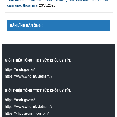
thử nhiều tư thế khác mà không cần phải vội vàng
cảm giác thoải mái
23/05/2023
như trước đây. Thật ra tôi có thể kéo dài hơn nhưng
sẽ rất mệt, vì vậy tôi sẽ làm theo lời khuyên là phải tập
thể dục nhiều hơn. Rất cảm ơn chương trình.”
Mr. Cương., Bắc Giang
BẢN LĨNH ĐÀN ÔNG !
"Tôi đã cho cô ấy lên đỉnh nhiều lần và mỗi lần rất lâu,
tôi thật sự mãn nguyện“
Tôi đã tham gia chương trình
cách đây vài tuần trong khi tìm google về
cách chữa
xuất tinh sớm
. Tới sau khi tham gia chương trình tôi
GIỚI THIỆU TỔNG TTĐT SỨC KHỎE UY TÍN:
mới biết xuất tinh sớm không hẳn là một loại bệnh và
https://moh.gov.vn/
có thể cải thiện hoàn toàn. Tập theo hướng dẫn, tôi
https://www.who.int/vietnam/vi
đã có thể lên đỉnh nhiều lần mà không xuất tinh. Vợ
tôi đặc biệt rất thích khi tôi áp dụng kỹ năng cuối
trong bài cách để cho cô ấy lên đỉnh nhiều lần và kéo
GIỚI THIỆU TỔNG TTĐT SỨC KHỎE UY TÍN:
dài khoảnh khắc lên đỉnh 15 phút. Cô ấy không đạt
https://moh.gov.vn/
được tới 15 phút lên đỉnh liên tiếp, nhưng có thể kéo
dài tới khoảng 30 giây. Trước đây cô ấy lên đỉnh chỉ
https://www.who.int/vietnam/vi
kéo dài trong vài giây. Cảm ơn chương trình rất
https://yhocvietnam.com.vn/
nhiều.”