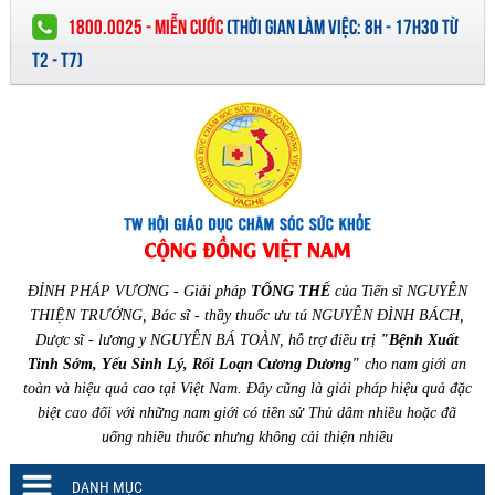
1800.0025 - MIỄN CƯỚC
(
THỜI GIAN LÀM VIỆC:
8H - 17H30 TỪ
T2 - T7)
ĐỈNH PHÁP VƯƠNG - Giải pháp
TỔNG THỂ
của Tiến sĩ NGUYỄN
THIỆN TRƯỞNG, Bác sĩ - thầy thuốc ưu tú NGUYỄN ĐÌNH BÁCH,
Dược sĩ - lương y NGUYỄN BÁ TOÀN, hỗ trợ điều trị
"Bệnh Xuất
Tinh Sớm, Yếu Sinh Lý, Rối Loạn Cương Dương"
cho nam giới an
toàn và hiệu quả cao tại Việt Nam. Đây cũng là giải pháp hiệu quả đặc
biệt cao đối với những nam giới có tiền sử Thủ dâm nhiều hoặc đã
uống nhiều thuốc nhưng không cải thiện nhiều
DANH MỤC