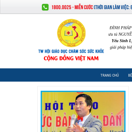
1800.0025 - MIỄN CƯỚC
(
THỜI GIAN LÀM VIỆC:
ĐỈNH PHÁP 
ưu tú NGUYỄ
Yếu Sinh L
giải pháp hi
TRANG CHỦ
BỆ