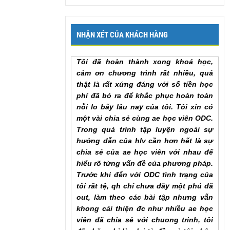
lại để em có thể hoàn thành khóa học
sớm nhất. Em cảm ơn chương trình
Mr. Khang, Lâm Đồng
NHẬN XÉT CỦA KHÁCH HÀNG
Tôi đã hoàn thành xong khoá học,
cảm ơn chương trình rất nhiều, quả
thật là rất xứng đáng với số tiền học
phí đã bỏ ra để khắc phục hoàn toàn
nỗi lo bấy lâu nay của tôi. Tôi xin có
một vài chia sẻ cùng ae học viên ODC.
Trong quá trình tập luyện ngoài sự
hướng dẫn của hlv cần hơn hết là sự
chia sẻ của ae học viên với nhau để
hiểu rõ từng vấn đề của phương pháp.
Trước khi đến với ODC tình trạng của
tôi rất tệ, qh chỉ chưa đầy một phú đã
out, làm theo các bài tập nhưng vẫn
khong cải thiện đc như nhiều ae học
viên đã chia sẻ với chuong trinh, tôi
đã chăm chỉ làm lại từ đầu và tôi nhận