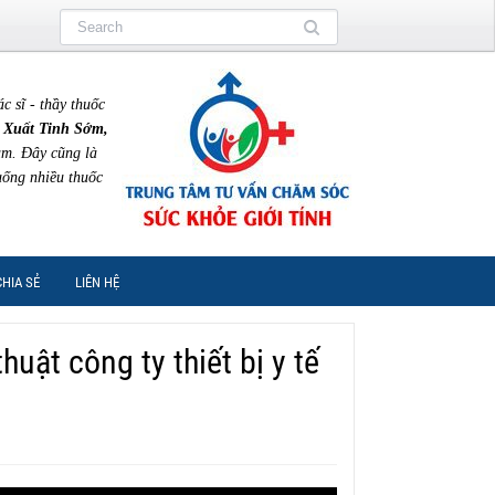
sĩ - thầy thuốc
 Xuất Tinh Sớm,
am. Đây cũng là
uống nhiều thuốc
CHIA SẺ
LIÊN HỆ
huật công ty thiết bị y tế