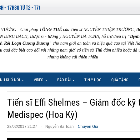
8H - 17H30 TỪ T2 - T7)
VƯƠNG - Giải pháp
TỔNG THỂ
của Tiến sĩ NGUYỄN THIỆN TRƯỞNG, Bác 
N ĐÌNH BÁCH, Dược sĩ - lương y NGUYỄN BÁ TOÀN, hỗ trợ điều trị
"Bệnh
ý, Rối Loạn Cương Dương"
cho nam giới an toàn và hiệu quả cao tại Việt N
ệu quả đặc biệt cao đối với những nam giới có tiền sử Thủ dâm nhiều hoặc đã 
nhưng không cải thiện nhiều
NH KHÓ NÓI
VIDEO
BÁO ĐÀI
TIN Y HỌC
QUÀ TẶNG
Tiến sĩ Effi Shelmes – Giám đốc kỹ t
Medispec (Hoa Kỳ)
28/02/2017 21:27
Nguyễn Bá Toàn
Chuyên Gia
·