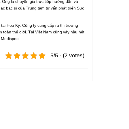
. Ông là chuyên gia trực tiếp hướng dẫn và
c bác sĩ của Trung tâm tư vấn phát triển Sức
i tại Hoa Kỳ. Công ty cung cấp ra thị trường
ên toàn thế giới. Tại Việt Nam cũng vậy hầu hết
a Medispec.
5/5 - (2 votes)