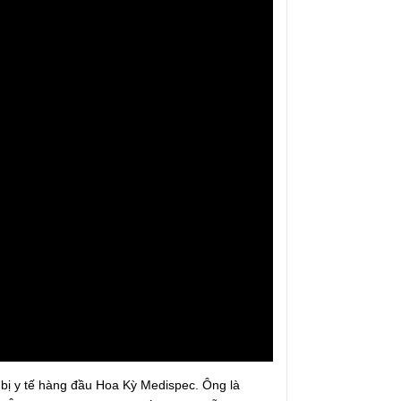
ết bị y tế hàng đầu Hoa Kỳ Medispec. Ông là