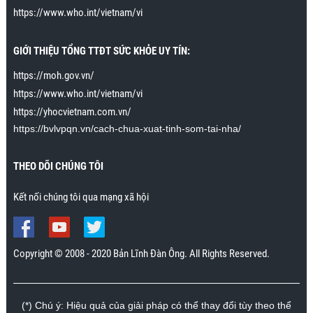
dài tới khoảng 30 giây. Trước đây cô ấy lên đỉnh chỉ
https://www.who.int/vietnam/vi
kéo dài trong vài giây. Cảm ơn chương trình rất
nhiều.”
GIỚI THIỆU TỔNG TTĐT SỨC KHỎE UY TÍN:
Mr. Nhân., Khánh Hòa
https://moh.gov.vn/
https://www.who.int/vietnam/vi
https://yhocvietnam.com.vn/
https://bvlvpqn.vn/cach-chua-xuat-tinh-som-tai-nha/
THEO DÕI CHÚNG TÔI
Kết nối chúng tôi qua mạng xã hội
Copyright © 2008 - 2020 Bản Lĩnh Đàn Ông. All Rights Reserved.
(*) Chú ý: Hiệu quả của giải pháp có thể thay đổi tùy theo thể