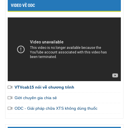
VIDEO VỀ ODC
VTVcab15 nói về chương trình
Giới chuyên gia chia sẻ
ODC - Giải pháp chữa XTS không dùng thuốc