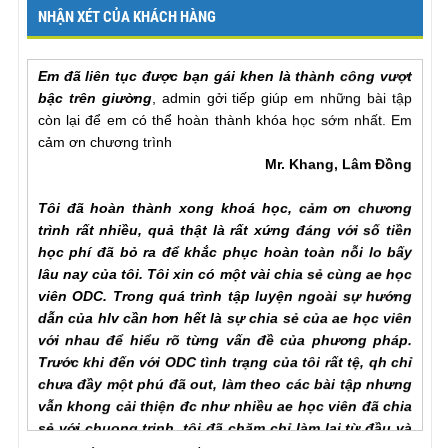
NHẬN XÉT CỦA KHÁCH HÀNG
Em đã liên tục được bạn gái khen là thành công vượt
bậc trên giường
, admin gởi tiếp giúp em những bài tập
còn lại để em có thể hoàn thành khóa học sớm nhất. Em
cảm ơn chương trình
Mr. Khang, Lâm Đồng
Tôi đã hoàn thành xong khoá học, cảm ơn chương
trình rất nhiều, quả thật là rất xứng đáng với số tiền
học phí đã bỏ ra để khắc phục hoàn toàn nỗi lo bấy
lâu nay của tôi. Tôi xin có một vài chia sẻ cùng ae học
viên ODC. Trong quá trình tập luyện ngoài sự hướng
dẫn của hlv cần hơn hết là sự chia sẻ của ae học viên
với nhau để hiểu rõ từng vấn đề của phương pháp.
Trước khi đến với ODC tình trạng của tôi rất tệ, qh chỉ
chưa đầy một phú đã out, làm theo các bài tập nhưng
vẫn khong cải thiện đc như nhiều ae học viên đã chia
sẻ với chuong trinh, tôi đã chăm chỉ làm lại từ đầu và
tôi nhận ra ... , lúc này cũng giống như khi đã xuất