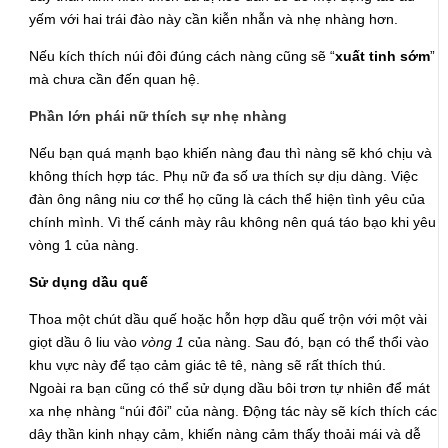
yếm với hai trái đào này cần kiễn nhẫn và nhẹ nhàng hơn.
Nếu kích thích núi đôi đúng cách nàng cũng sẽ “
xuất tinh sớm
”
mà chưa cần đến quan hệ.
Phần lớn phái nữ thích sự nhẹ nhàng
Nếu bạn quá mạnh bạo khiến nàng đau thì nàng sẽ khó chịu và
không thích hợp tác. Phụ nữ đa số ưa thích sự dịu dàng. Việc
đàn ông nâng niu cơ thể họ cũng là cách thể hiện tình yêu của
chính mình. Vì thế cánh mày râu không nên quá táo bạo khi yêu
vòng 1 của nàng.
Sử dụng dầu quế
Thoa một chút dầu quế hoặc hỗn hợp dầu quế trộn với một vài
giọt dầu ô liu vào
vòng 1
của nàng. Sau đó, bạn có thể thổi vào
khu vực này để tạo cảm giác tê tê, nàng sẽ rất thích thú.
Ngoài ra bạn cũng có thể sử dụng dầu bôi trơn tự nhiên để mát
xa nhẹ nhàng “núi đôi” của nàng. Động tác này sẽ kích thích các
dây thần kinh nhạy cảm, khiến nàng cảm thấy thoải mái và dễ