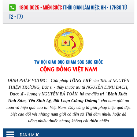
1800.0025 - MIỄN CƯỚC
(
THỜI GIAN LÀM VIỆC:
8H - 17H30 TỪ
T2 - T7)
ĐỈNH PHÁP VƯƠNG - Giải pháp
TỔNG THỂ
của Tiến sĩ NGUYỄN
THIỆN TRƯỞNG, Bác sĩ - thầy thuốc ưu tú NGUYỄN ĐÌNH BÁCH,
Dược sĩ - lương y NGUYỄN BÁ TOÀN, hỗ trợ điều trị
"Bệnh Xuất
Tinh Sớm, Yếu Sinh Lý, Rối Loạn Cương Dương"
cho nam giới an
toàn và hiệu quả cao tại Việt Nam. Đây cũng là giải pháp hiệu quả đặc
biệt cao đối với những nam giới có tiền sử Thủ dâm nhiều hoặc đã
uống nhiều thuốc nhưng không cải thiện nhiều
DANH MỤC