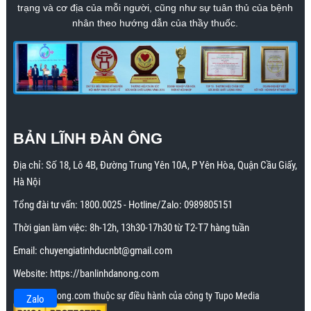
trạng và cơ địa của mỗi người, cũng như sự tuân thủ của bệnh
nhân theo hướng dẫn của thầy thuốc.
BẢN LĨNH ĐÀN ÔNG
Địa chỉ:
Số 18, Lô 4B, Đường Trung Yên 10A, P Yên Hòa, Quận Cầu Giấy,
Hà Nội
Tổng đài tư vấn:
1800.0025
- Hotline/Zalo:
0989805151
Thời gian làm việc: 8h-12h, 13h30-17h30 từ T2-T7 hàng tuần
Email:
chuyengiatinhducnbt@gmail.com
Website:
https://banlinhdanong.com
Banlinhdanong.com thuộc sự điều hành của công ty Tupo Media
Zalo