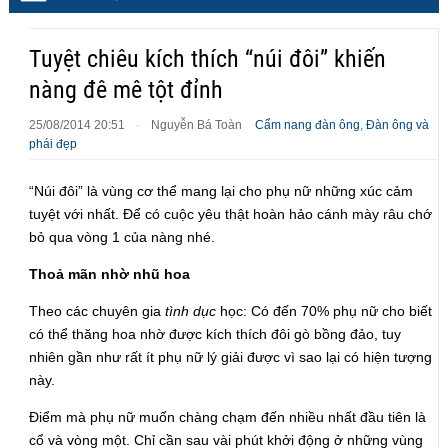
Tuyệt chiêu kích thích “núi đôi” khiến
nàng đê mê tột đỉnh
25/08/2014 20:51
Nguyễn Bá Toàn
Cẩm nang đàn ông
,
Đàn ông và
·
phái đẹp
“Núi đôi” là vùng cơ thể mang lại cho phụ nữ những xúc cảm
tuyệt với nhất. Để có cuộc yêu thật hoàn hảo cánh mày râu chớ
bỏ qua vòng 1 của nàng nhé.
Thoả mãn nhờ nhũ hoa
Theo các chuyên gia
tình dục
học: Có đến 70% phụ nữ cho biết
có thể thăng hoa nhờ được kích thích đôi gò bồng đảo, tuy
nhiên gần như rất ít phụ nữ lý giải được vì sao lại có hiện tượng
này.
Điểm mà phụ nữ muốn chàng chạm đến nhiều nhất đầu tiên là
cổ và vòng một. Chỉ cần sau vài phút khởi động ở những vùng