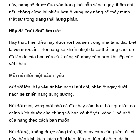
này, nàng sẽ được đưa vào trạng thái sẵn sàng ngay, thậm chí
nếu chồng dừng lại nhiều hơn ở vùng này nàng sẽ thấy mình
thật sự trong trạng thái hưng phấn.
Hãy để “núi đôi” ẩm ướt
Hãy thực hiện điều này dưới vòi hoa sen trong nhà tắm, đặc biệt
là với nước ấm. Hơi nóng sẽ khiến nhiệt độ cơ thể tăng cao, do
đó làn da của bạn của cả 2 cũng sẽ nhạy cảm hơn khi tiếp xúc
với nhau.
Mỗi núi đôi một cách ‘yêu’
Núi đôi
lớn, hãy yêu từ bên ngoài núi đôi, phần ở ngay dưới
nách sẽ khiến nàng sung sướng.
Núi đôi mini, vòng một nhỏ có độ nhạy cảm hơn bộ ngực lớn do
chính kích thước của chúng và bạn có thể yêu vòng 1 bé nhỏ
của nàng theo cách bạn muốn.
Núi đôi xệ, không được căng tràn, độ nhạy cảm cũng kém đi, vì
dây thần kinh kích thích đã bị kéo dãn do đó mọi động tác âu