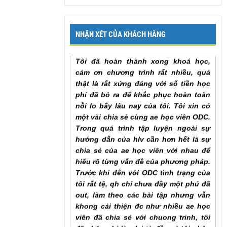
lại để em có thể hoàn thành khóa học
sớm nhất. Em cảm ơn chương trình
Mr. Khang, Lâm Đồng
NHẬN XÉT CỦA KHÁCH HÀNG
Tôi đã hoàn thành xong khoá học,
cảm ơn chương trình rất nhiều, quả
thật là rất xứng đáng với số tiền học
phí đã bỏ ra để khắc phục hoàn toàn
nỗi lo bấy lâu nay của tôi. Tôi xin có
một vài chia sẻ cùng ae học viên ODC.
Trong quá trình tập luyện ngoài sự
hướng dẫn của hlv cần hơn hết là sự
chia sẻ của ae học viên với nhau để
hiểu rõ từng vấn đề của phương pháp.
Trước khi đến với ODC tình trạng của
tôi rất tệ, qh chỉ chưa đầy một phú đã
out, làm theo các bài tập nhưng vẫn
khong cải thiện đc như nhiều ae học
viên đã chia sẻ với chuong trinh, tôi
đã chăm chỉ làm lại từ đầu và tôi nhận