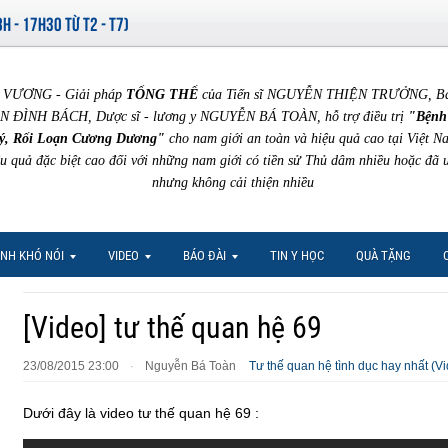
8H - 17H30 TỪ T2 - T7)
VƯƠNG - Giải pháp
TỔNG THỂ
của Tiến sĩ NGUYỄN THIỆN TRƯỞNG, Bác 
N ĐÌNH BÁCH, Dược sĩ - lương y NGUYỄN BÁ TOÀN, hỗ trợ điều trị
"Bệnh
ý, Rối Loạn Cương Dương"
cho nam giới an toàn và hiệu quả cao tại Việt N
ệu quả đặc biệt cao đối với những nam giới có tiền sử Thủ dâm nhiều hoặc đã 
nhưng không cải thiện nhiều
NH KHÓ NÓI
VIDEO
BÁO ĐÀI
TIN Y HỌC
QUÀ TẶNG
[Video] tư thế quan hệ 69
23/08/2015 23:00
Nguyễn Bá Toàn
Tư thế quan hệ tình dục hay nhất (V
·
Dưới đây là video tư thế quan hệ 69 :