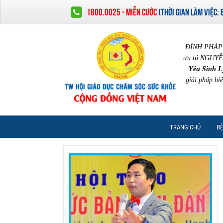
1800.0025 - MIỄN CƯỚC
(
THỜI GIAN LÀM VIỆC:
ĐỈNH PHÁP 
ưu tú NGUYỄ
Yếu Sinh L
giải pháp hi
TRANG CHỦ
BỆ