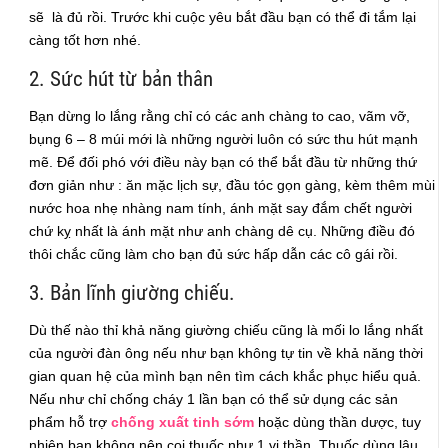
sẽ là đủ rồi. Trước khi cuộc yêu bắt đầu bạn có thể đi tắm lại
càng tốt hơn nhé.
2. Sức hút từ bản thân
Bạn dừng lo lắng rằng chỉ có các anh chàng to cao, vãm vỡ,
bụng 6 – 8 múi mới là những người luôn có sức thu hút mạnh
mẽ. Để đối phó với điều này bạn có thể bắt đầu từ những thứ
đơn giản như : ăn mặc lịch sự, đầu tóc gọn gàng, kèm thêm mùi
nước hoa nhẹ nhàng nam tính, ánh mặt say đắm chết người
chứ kỵ nhất là ánh mặt như anh chàng dê cụ. Những điều đó
thôi chắc cũng làm cho bạn đủ sức hấp dẫn các cô gái rồi.
3. Bản lĩnh giường chiếu.
Dù thế nào thỉ khả năng giường chiếu cũng là mối lo lắng nhất
của người đàn ông nếu như bạn không tự tin về khả năng thời
gian quan hệ của mình bạn nên tìm cách khắc phục hiểu quả.
Nếu như chỉ chống cháy 1 lần bạn có thể sử dụng các sản
phẩm hỗ trợ
chống xuất tinh sớm
hoặc dùng thần dược, tuy
nhiên bạn không nên coi thuốc như 1 vị thần. Thuốc dùng lâu