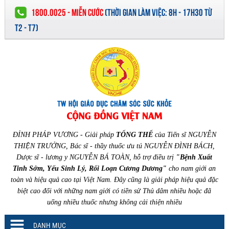
1800.0025 - MIỄN CƯỚC
(
THỜI GIAN LÀM VIỆC:
8H - 17H30 TỪ
T2 - T7)
ĐỈNH PHÁP VƯƠNG - Giải pháp
TỔNG THỂ
của Tiến sĩ NGUYỄN
THIỆN TRƯỞNG, Bác sĩ - thầy thuốc ưu tú NGUYỄN ĐÌNH BÁCH,
Dược sĩ - lương y NGUYỄN BÁ TOÀN, hỗ trợ điều trị
"Bệnh Xuất
Tinh Sớm, Yếu Sinh Lý, Rối Loạn Cương Dương"
cho nam giới an
toàn và hiệu quả cao tại Việt Nam. Đây cũng là giải pháp hiệu quả đặc
biệt cao đối với những nam giới có tiền sử Thủ dâm nhiều hoặc đã
uống nhiều thuốc nhưng không cải thiện nhiều
DANH MỤC