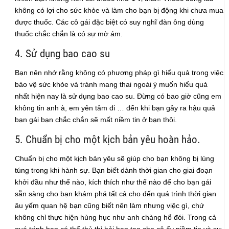
không có lợi cho sức khỏe và làm cho bạn bị động khi chưa mua
được thuốc. Các cô gái đặc biệt có suy nghĩ đàn ông dùng
thuốc chắc chắn là có sự mờ ám.
4. Sử dụng bao cao su
Bạn nên nhớ rằng không có phương pháp gì hiểu quả trong việc
bảo vệ sức khỏe và tránh mang thai ngoài ý muốn hiểu quả
nhất hiện nay là sử dụng bao cao su. Đừng có bao giờ cũng em
không tin anh à, em yên tâm đi … đến khi bạn gây ra hậu quả
bạn gái bạn chắc chắn sẽ mất niềm tin ở bạn thôi.
5. Chuẩn bị cho một kịch bản yêu hoàn hảo.
Chuẩn bị cho một kịch bản yêu sẽ giúp cho bạn không bị lúng
túng trong khi hành sự. Bạn biết dành thời gian cho giai đoạn
khởi đầu như thế nào, kích thích như thế nào để cho bạn gái
sẵn sàng cho bạn khám phá tất cả cho đến quá trình thời gian
âu yếm quan hệ bạn cũng biết nên làm nhưng việc gì, chứ
không chỉ thực hiện hùng hục như anh chàng hổ đói. Trong cả
quá trình bạn có thể thủ thỉ hỏi han tạo cho cô ấy niềm tin và sự