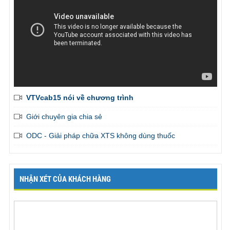
VTVcab15 nói về chương trình
Giới chuyên gia chia sẻ
ODC - Giải pháp chữa XTS không dùng thuốc
NHẬN XÉT CỦA KHÁCH HÀNG