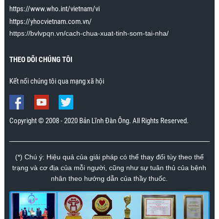
https://www.who.int/vietnam/vi
dài tới khoảng 30 giây. Trước đây cô ấy lên đỉnh chỉ
https://yhocvietnam.com.vn/
kéo dài trong vài giây. Cảm ơn chương trình rất
nhiều.”
https://bvlvpqn.vn/cach-chua-xuat-tinh-som-tai-nha/
Mr. Nhân., Khánh Hòa
THEO DÕI CHÚNG TÔI
Kết nối chúng tôi qua mạng xã hội
Copyright © 2008 - 2020 Bản Lĩnh Đàn Ông. All Rights Reserved.
(*) Chú ý: Hiệu quả của giải pháp có thể thay đổi tùy theo thể
trạng và cơ địa của mỗi người, cũng như sự tuân thủ của bệnh
nhân theo hướng dẫn của thầy thuốc.