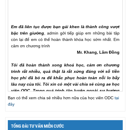
Em đã liên tục được bạn gái khen là thành công vượt
bậc trên giường
, admin gởi tiếp giúp em những bài tập
còn lại để em có thể hoàn thành khóa học sớm nhất. Em
cảm ơn chương trình
Mr. Khang, Lâm Đồng
Tôi đã hoàn thành xong khoá học, cảm ơn chương
trình rất nhiều, quả thật là rất xứng đáng với số tiền
học phí đã bỏ ra để khắc phục hoàn toàn nỗi lo bấy
lâu nay của tôi. Tôi xin có một vài chia sẻ cùng ae học
viên ODC. Trong quá trình tập luyện ngoài sự hướng
dẫn của hlv cần hơn hết là sự chia sẻ của ae học viên
Bạn có thể xem chia sẻ nhiều hơn nữa của học viên ODC
tại
với nhau để hiểu rõ từng vấn đề của phương pháp.
đây
Trước khi đến với ODC tình trạng của tôi rất tệ, qh chỉ
chưa đầy một phú đã out, làm theo các bài tập nhưng
vẫn khong cải thiện đc như nhiều ae học viên đã chia
sẻ với chuong trinh, tôi đã chăm chỉ làm lại từ đầu và
TỔNG ĐÀI TƯ VẤN MIỄN CƯỚC