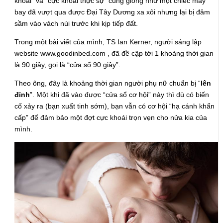
khoái” và “cực khoái thực sự” cũng giống như một chiếc máy
bay đã vượt qua được Đại Tây Dương xa xôi nhưng lại bị đâm
sầm vào vách núi trước khi kịp tiếp đất.
Trong một bài viết của mình, TS Ian Kerner, người sáng lập
website www.goodinbed.com , đã đề cập tới 1 khoảng thời gian
là 90 giây, gọi là “cửa sổ 90 giây”.
Theo ông, đây là khoảng thời gian người phụ nữ chuẩn bị “
lên
đỉnh
”. Một khi đã vào được “cửa sổ cơ hội” này thì dù có biến
cố xảy ra (bạn xuất tinh sớm), bạn vẫn có cơ hội “hạ cánh khẩn
cấp” để đảm bảo một đợt cực khoái trọn vẹn cho nửa kia của
mình.