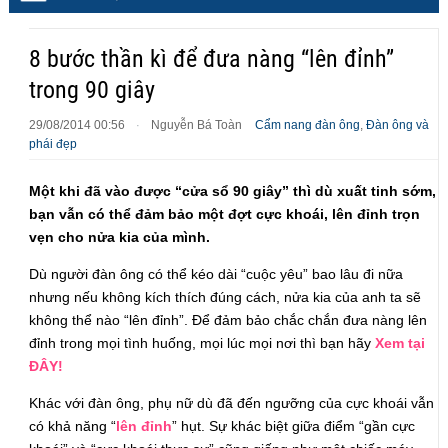
8 bước thần kì để đưa nàng “lên đỉnh”
trong 90 giây
29/08/2014 00:56
Nguyễn Bá Toàn
Cẩm nang đàn ông
,
Đàn ông và
·
phái đẹp
Một khi đã vào được “cửa sổ 90 giây” thì dù xuất tinh sớm,
bạn vẫn có thể đảm bảo một đợt cực khoái, lên đỉnh trọn
vẹn cho nửa kia của mình.
Dù người đàn ông có thể kéo dài “cuộc yêu” bao lâu đi nữa
nhưng nếu không kích thích đúng cách, nửa kia của anh ta sẽ
không thể nào “lên đỉnh”. Để đảm bảo chắc chắn đưa nàng lên
đỉnh trong mọi tình huống, mọi lúc mọi nơi thì bạn hãy
Xem tại
ĐÂY!
Khác với đàn ông, phụ nữ dù đã đến ngưỡng của cực khoái vẫn
có khả năng “
lên đỉnh
” hụt. Sự khác biệt giữa điểm “gần cực