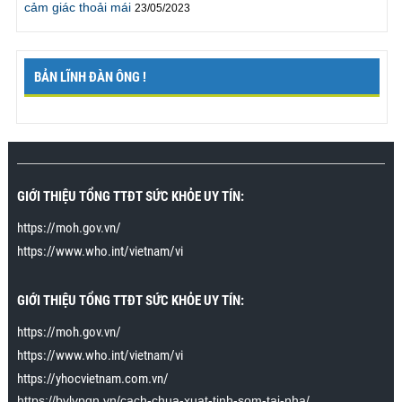
cảm giác thoải mái
23/05/2023
như trước đây. Thật ra tôi có thể kéo dài hơn nhưng
sẽ rất mệt, vì vậy tôi sẽ làm theo lời khuyên là phải tập
thể dục nhiều hơn. Rất cảm ơn chương trình.”
Mr. Cương., Bắc Giang
BẢN LĨNH ĐÀN ÔNG !
"Tôi đã cho cô ấy lên đỉnh nhiều lần và mỗi lần rất lâu,
tôi thật sự mãn nguyện“
Tôi đã tham gia chương trình
cách đây vài tuần trong khi tìm google về
cách chữa
xuất tinh sớm
. Tới sau khi tham gia chương trình tôi
GIỚI THIỆU TỔNG TTĐT SỨC KHỎE UY TÍN:
mới biết xuất tinh sớm không hẳn là một loại bệnh và
https://moh.gov.vn/
có thể cải thiện hoàn toàn. Tập theo hướng dẫn, tôi
https://www.who.int/vietnam/vi
đã có thể lên đỉnh nhiều lần mà không xuất tinh. Vợ
tôi đặc biệt rất thích khi tôi áp dụng kỹ năng cuối
trong bài cách để cho cô ấy lên đỉnh nhiều lần và kéo
GIỚI THIỆU TỔNG TTĐT SỨC KHỎE UY TÍN:
dài khoảnh khắc lên đỉnh 15 phút. Cô ấy không đạt
https://moh.gov.vn/
được tới 15 phút lên đỉnh liên tiếp, nhưng có thể kéo
dài tới khoảng 30 giây. Trước đây cô ấy lên đỉnh chỉ
https://www.who.int/vietnam/vi
kéo dài trong vài giây. Cảm ơn chương trình rất
https://yhocvietnam.com.vn/
nhiều.”
https://bvlvpqn.vn/cach-chua-xuat-tinh-som-tai-nha/