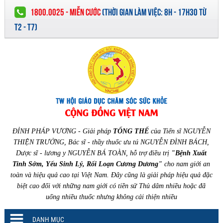
1800.0025 - MIỄN CƯỚC
(
THỜI GIAN LÀM VIỆC:
8H - 17H30 TỪ
T2 - T7)
ĐỈNH PHÁP VƯƠNG - Giải pháp
TỔNG THỂ
của Tiến sĩ NGUYỄN
THIỆN TRƯỞNG, Bác sĩ - thầy thuốc ưu tú NGUYỄN ĐÌNH BÁCH,
Dược sĩ - lương y NGUYỄN BÁ TOÀN, hỗ trợ điều trị
"Bệnh Xuất
Tinh Sớm, Yếu Sinh Lý, Rối Loạn Cương Dương"
cho nam giới an
toàn và hiệu quả cao tại Việt Nam. Đây cũng là giải pháp hiệu quả đặc
biệt cao đối với những nam giới có tiền sử Thủ dâm nhiều hoặc đã
uống nhiều thuốc nhưng không cải thiện nhiều
DANH MỤC