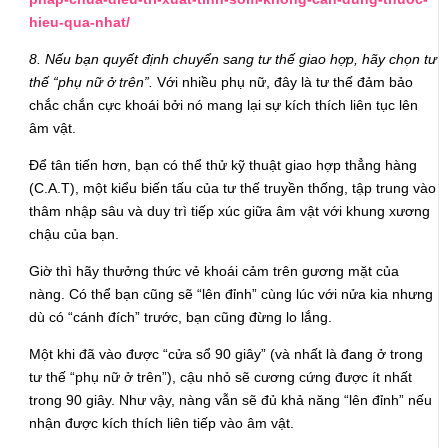
hieu-qua-nhat/
8. Nếu bạn quyết định chuyển sang tư thế giao hợp, hãy chọn tư
thế “phụ nữ ở trên”.
Với nhiều phụ nữ, đây là tư thế đảm bảo
chắc chắn cực khoái bởi nó mang lại sự kích thích liên tục lên
âm vật.
Để tân tiến hơn, bạn có thể thử kỹ thuật giao hợp thẳng hàng
(C.A.T), một kiểu biến tấu của tư thế truyền thống, tập trung vào
thâm nhập sâu và duy trì tiếp xúc giữa âm vật với khung xương
chậu của bạn.
Giờ thì hãy thưởng thức vẻ khoái cảm trên gương mặt của
nàng. Có thể bạn cũng sẽ “lên đỉnh” cùng lúc với nửa kia nhưng
dù có “cánh đích” trước, bạn cũng đừng lo lắng.
Một khi đã vào được “cửa sổ 90 giây” (và nhất là đang ở trong
tư thế “phụ nữ ở trên”), cậu nhỏ sẽ cương cứng được ít nhất
trong 90 giây. Như vậy, nàng vẫn sẽ đủ khả năng “lên đỉnh” nếu
nhận được kích thích liên tiếp vào âm vật.