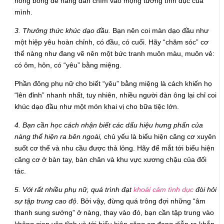
nóng bỏng để nàng dần chìm vào mộng tưởng tình dục của
mình.
3. Thưởng thức khúc dạo đầu.
Bạn nên coi màn dạo đầu như
một hiệp yêu hoàn chỉnh, có đầu, có cuối. Hãy “chăm sóc” cơ
thể nàng như đang vẽ nên một bức tranh muôn màu, muôn vẻ:
có ôm, hôn, có “yêu” bằng miệng.
Phần đông phụ nữ cho biết “yêu” bằng miệng là cách khiến họ
“lên đỉnh” nhanh nhất, tuy nhiên, nhiều người đàn ông lại chỉ coi
khúc dạo đầu như một món khai vị cho bữa tiệc lớn.
4. Bạn cần học cách nhận biết các dấu hiệu hưng phấn của
nàng thể hiện ra bên ngoài,
chủ yếu là biểu hiện căng cơ xuyên
suốt cơ thể và nhu cầu được thả lỏng. Hãy để mắt tới biểu hiện
căng cơ ở bàn tay, bàn chân và khu vực xương chậu của đối
tác.
5. Với rất nhiều phụ nữ, quá trình đạt
khoái cảm tình dục
đòi hỏi
sự tập trung cao độ
. Bởi vậy, đừng quá trông đợi những “âm
thanh sung sướng” ở nàng, thay vào đó, bạn cần tập trung vào