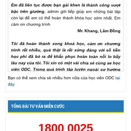
bậc trên giường
, admin gởi tiếp giúp em những bài tập
còn lại để em có thể hoàn thành khóa học sớm nhất. Em
cảm ơn chương trình
Mr. Khang, Lâm Đồng
Tôi đã hoàn thành xong khoá học, cảm ơn chương
trình rất nhiều, quả thật là rất xứng đáng với số tiền
học phí đã bỏ ra để khắc phục hoàn toàn nỗi lo bấy
lâu nay của tôi. Tôi xin có một vài chia sẻ cùng ae học
viên ODC. Trong quá trình tập luyện ngoài sự hướng
dẫn của hlv cần hơn hết là sự chia sẻ của ae học viên
với nhau để hiểu rõ từng vấn đề của phương pháp.
Bạn có thể xem chia sẻ nhiều hơn nữa của học viên ODC
tại
Trước khi đến với ODC tình trạng của tôi rất tệ, qh chỉ
đây
chưa đầy một phú đã out, làm theo các bài tập nhưng
vẫn khong cải thiện đc như nhiều ae học viên đã chia
sẻ với chuong trinh, tôi đã chăm chỉ làm lại từ đầu và
TỔNG ĐÀI TƯ VẤN MIỄN CƯỚC
tôi nhận ra ... , lúc này cũng giống như khi đã xuất
tinh lần một va tiếp tục thì thời gian se kéo dài rất lâu,
chỉ khác biệt ở chỗ khi ... để lên dinh lan mot ma ko
1800 0025
xuat tinh thi ko bi mất sức và qh rat xung o lan thu 2.