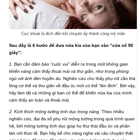
Cực khoái là đích đến khi chuyện ấy thành công mỹ mãn
Sau đây là 6 bước để đưa nửa kia của bạn vào “cửa sổ 90
giây”:
1. Bạn cần đảm bảo “cuộc vui” diễn ra trong một không gian
khiến nàng cảm thấy thoải mái và thư giãn, như trong phòng
ngủ với ánh đèn huyền ảo.
Nghiên cứu cho thấy phụ nữ cần thả
lỏng cơ thể và thư giãn về đầu óc mới có thể “lên đỉnh”. Bởi vậy,
hãy làm tất cả những gì bạn có thể đế khiến nửa kia của mình
cảm thấy an toàn và thoải mái.
2. Kích thích mộng tưởng tình dục trong nàng.
Theo nhiều
nghiên cứu, đại đa số phụ nữ mộng tưởng trong quá trình quan
hệ, bởi mộng tưởng tình dục giúp họ thư thái đầu óc và phân
tán với thực tế. Bạn hãy kể cho nàng nghe vài câu chuyện thật