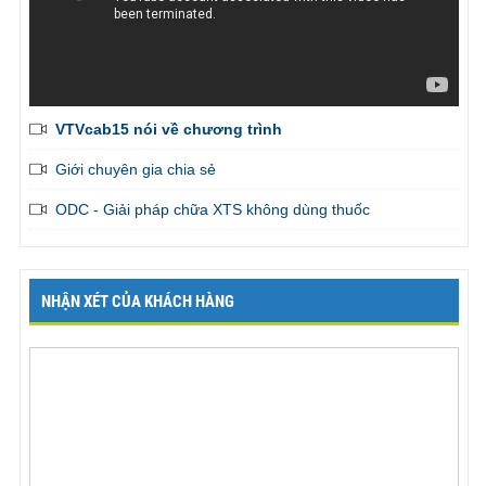
VTVcab15 nói về chương trình
Giới chuyên gia chia sẻ
ODC - Giải pháp chữa XTS không dùng thuốc
NHẬN XÉT CỦA KHÁCH HÀNG
Em đã liên tục được bạn gái khen là thành công vượt