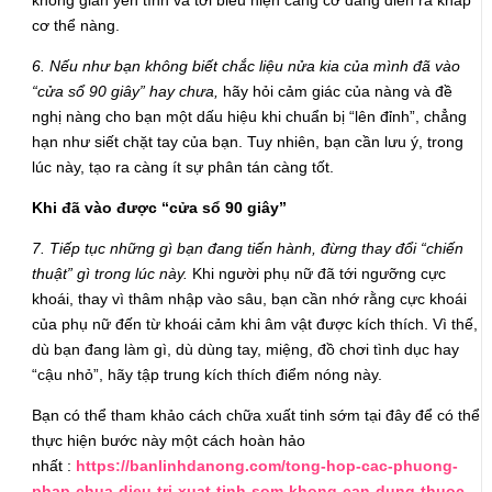
không gian yên tĩnh và tới biểu hiện căng cơ đang diễn ra khắp
cơ thể nàng.
6. Nếu như bạn không biết chắc liệu nửa kia của mình đã vào
“cửa sổ 90 giây” hay chưa,
hãy hỏi cảm giác của nàng và đề
nghị nàng cho bạn một dấu hiệu khi chuẩn bị “lên đỉnh”, chẳng
hạn như siết chặt tay của bạn. Tuy nhiên, bạn cần lưu ý, trong
lúc này, tạo ra càng ít sự phân tán càng tốt.
Khi đã vào được “cửa sổ 90 giây”
7. Tiếp tục những gì bạn đang tiến hành, đừng thay đổi “chiến
thuật” gì trong lúc này.
Khi người phụ nữ đã tới ngưỡng cực
khoái, thay vì thâm nhập vào sâu, bạn cần nhớ rằng cực khoái
của phụ nữ đến từ khoái cảm khi âm vật được kích thích. Vì thế,
dù bạn đang làm gì, dù dùng tay, miệng, đồ chơi tình dục hay
“cậu nhỏ”, hãy tập trung kích thích điểm nóng này.
Bạn có thể tham khảo cách chữa xuất tinh sớm tại đây để có thể
thực hiện bước này một cách hoàn hảo
nhất :
https://banlinhdanong.com/tong-hop-cac-phuong-
phap-chua-dieu-tri-xuat-tinh-som-khong-can-dung-thuoc-