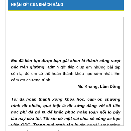
NHẬN XÉT CỦA KHÁCH HÀNG
Em đã liên tục được bạn gái khen là thành công vượt
bậc trên giường
, admin gởi tiếp giúp em những bài tập
còn lại để em có thể hoàn thành khóa học sớm nhất. Em
cảm ơn chương trình
Mr. Khang, Lâm Đồng
Tôi đã hoàn thành xong khoá học, cảm ơn chương
trình rất nhiều, quả thật là rất xứng đáng với số tiền
học phí đã bỏ ra để khắc phục hoàn toàn nỗi lo bấy
lâu nay của tôi. Tôi xin có một vài chia sẻ cùng ae học
viên ODC. Trong quá trình tập luyện ngoài sự hướng
dẫn của hlv cần hơn hết là sự chia sẻ của ae học viên