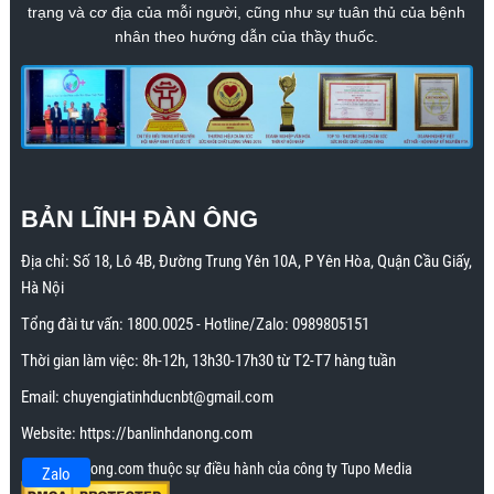
trạng và cơ địa của mỗi người, cũng như sự tuân thủ của bệnh
nhân theo hướng dẫn của thầy thuốc.
BẢN LĨNH ĐÀN ÔNG
Địa chỉ:
Số 18, Lô 4B, Đường Trung Yên 10A, P Yên Hòa, Quận Cầu Giấy,
Hà Nội
Tổng đài tư vấn:
1800.0025
- Hotline/Zalo:
0989805151
Thời gian làm việc: 8h-12h, 13h30-17h30 từ T2-T7 hàng tuần
Email:
chuyengiatinhducnbt@gmail.com
Website:
https://banlinhdanong.com
Banlinhdanong.com thuộc sự điều hành của công ty Tupo Media
Zalo