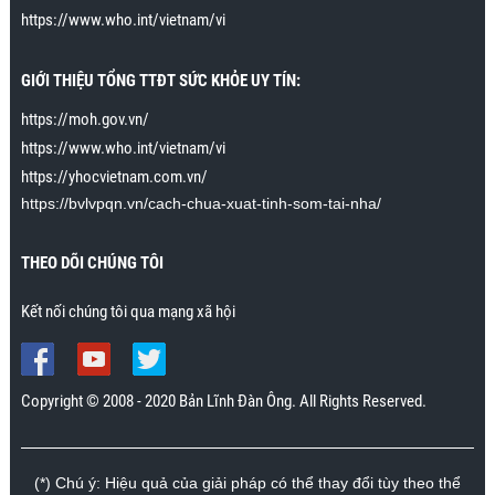
có thể cải thiện hoàn toàn. Tập theo hướng dẫn, tôi
https://www.who.int/vietnam/vi
đã có thể lên đỉnh nhiều lần mà không xuất tinh. Vợ
tôi đặc biệt rất thích khi tôi áp dụng kỹ năng cuối
GIỚI THIỆU TỔNG TTĐT SỨC KHỎE UY TÍN:
trong bài cách để cho cô ấy lên đỉnh nhiều lần và kéo
dài khoảnh khắc lên đỉnh 15 phút. Cô ấy không đạt
https://moh.gov.vn/
được tới 15 phút lên đỉnh liên tiếp, nhưng có thể kéo
https://www.who.int/vietnam/vi
dài tới khoảng 30 giây. Trước đây cô ấy lên đỉnh chỉ
https://yhocvietnam.com.vn/
kéo dài trong vài giây. Cảm ơn chương trình rất
nhiều.”
https://bvlvpqn.vn/cach-chua-xuat-tinh-som-tai-nha/
Mr. Nhân., Khánh Hòa
THEO DÕI CHÚNG TÔI
Kết nối chúng tôi qua mạng xã hội
Copyright © 2008 - 2020 Bản Lĩnh Đàn Ông. All Rights Reserved.
(*) Chú ý: Hiệu quả của giải pháp có thể thay đổi tùy theo thể