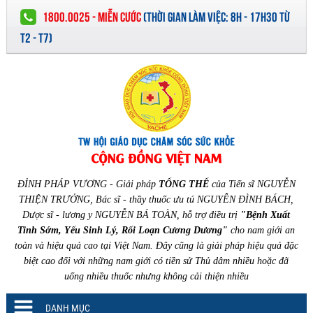
1800.0025 - MIỄN CƯỚC
(
THỜI GIAN LÀM VIỆC:
8H - 17H30 TỪ
T2 - T7)
ĐỈNH PHÁP VƯƠNG - Giải pháp
TỔNG THỂ
của Tiến sĩ NGUYỄN
THIỆN TRƯỞNG, Bác sĩ - thầy thuốc ưu tú NGUYỄN ĐÌNH BÁCH,
Dược sĩ - lương y NGUYỄN BÁ TOÀN, hỗ trợ điều trị
"Bệnh Xuất
Tinh Sớm, Yếu Sinh Lý, Rối Loạn Cương Dương"
cho nam giới an
toàn và hiệu quả cao tại Việt Nam. Đây cũng là giải pháp hiệu quả đặc
biệt cao đối với những nam giới có tiền sử Thủ dâm nhiều hoặc đã
uống nhiều thuốc nhưng không cải thiện nhiều
DANH MỤC