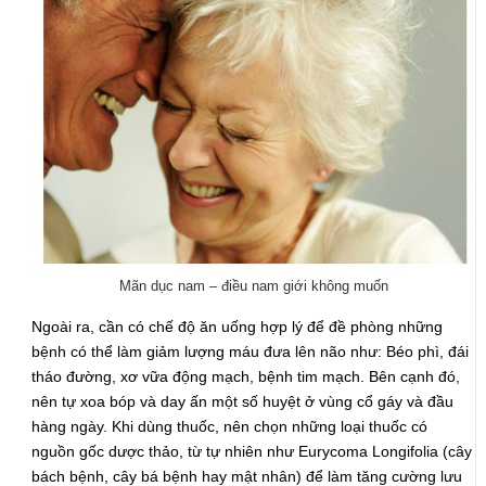
Mãn dục nam – điều nam giới không muốn
Ngoài ra, cần có chế độ ăn uống hợp lý để đề phòng những
bệnh có thể làm giảm lượng máu đưa lên não như: Béo phì, đái
tháo đường, xơ vữa động mạch, bệnh tim mạch. Bên cạnh đó,
nên tự xoa bóp và day ấn một số huyệt ở vùng cổ gáy và đầu
hàng ngày. Khi dùng thuốc, nên chọn những loại thuốc có
nguồn gốc dược thảo, từ tự nhiên như Eurycoma Longifolia (cây
bách bệnh, cây bá bệnh hay mật nhân) để làm tăng cường lưu