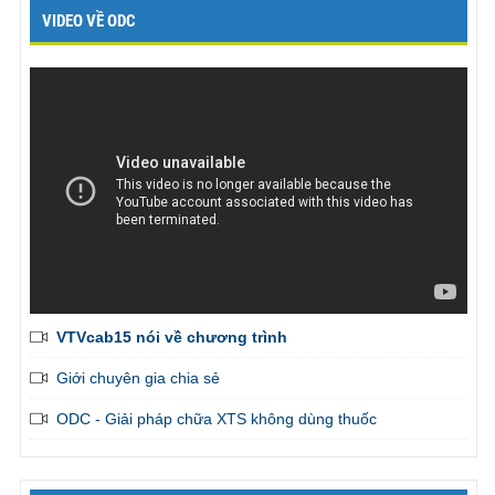
VIDEO VỀ ODC
VTVcab15 nói về chương trình
Giới chuyên gia chia sẻ
ODC - Giải pháp chữa XTS không dùng thuốc