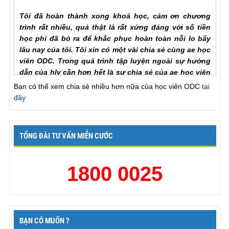
Tôi đã hoàn thành xong khoá học, cảm ơn chương
trình rất nhiều, quả thật là rất xứng đáng với số tiền
học phí đã bỏ ra để khắc phục hoàn toàn nỗi lo bấy
lâu nay của tôi. Tôi xin có một vài chia sẻ cùng ae học
viên ODC. Trong quá trình tập luyện ngoài sự hướng
dẫn của hlv cần hơn hết là sự chia sẻ của ae học viên
với nhau để hiểu rõ từng vấn đề của phương pháp.
Trước khi đến với ODC tình trạng của tôi rất tệ, qh chỉ
Bạn có thể xem chia sẻ nhiều hơn nữa của học viên ODC
tại
chưa đầy một phú đã out, làm theo các bài tập nhưng
đây
vẫn khong cải thiện đc như nhiều ae học viên đã chia
sẻ với chuong trinh, tôi đã chăm chỉ làm lại từ đầu và
tôi nhận ra ... , lúc này cũng giống như khi đã xuất
TỔNG ĐÀI TƯ VẤN MIỄN CƯỚC
tinh lần một va tiếp tục thì thời gian se kéo dài rất lâu,
chỉ khác biệt ở chỗ khi ... để lên dinh lan mot ma ko
xuat tinh thi ko bi mất sức và qh rat xung o lan thu 2.
1800 0025
Chưa bao gio toi thay vợ hài lòng như bây giờ, khen
ck giỏi, va cung thú thật là lên đỉnh mấy lần liên tiếp.
Một lần nữa xin cảm ơn chương trình!
Nguyễn Trung Kiên, Hạ Long
BẠN CÓ MUỐN ?
“Tôi có những lo lắng ban đầu về phương pháp này,