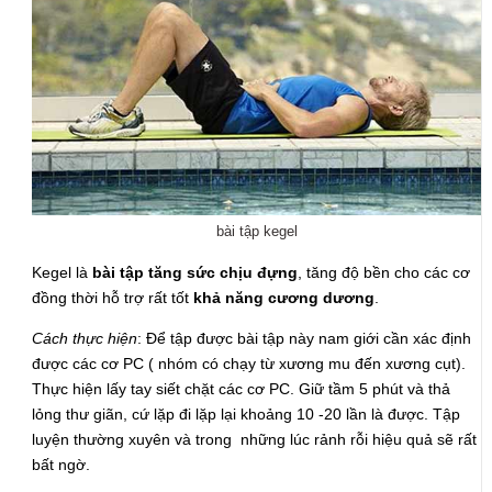
bài tập kegel
Kegel là
bài tập tăng sức chịu đựng
, tăng độ bền cho các cơ
đồng thời hỗ trợ rất tốt
khả năng cương dương
.
Cách thực hiện
: Để tập được bài tập này nam giới cần xác định
được các cơ PC ( nhóm có chạy từ xương mu đến xương cụt).
Thực hiện lấy tay siết chặt các cơ PC. Giữ tầm 5 phút và thả
lỏng thư giãn, cứ lặp đi lặp lại khoảng 10 -20 lần là được. Tập
luyện thường xuyên và trong những lúc rảnh rỗi hiệu quả sẽ rất
bất ngờ.