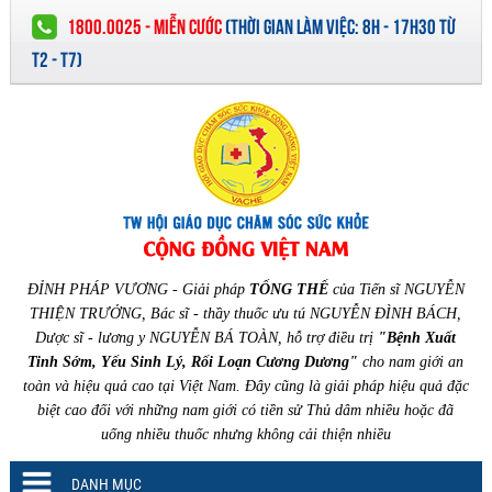
1800.0025 - MIỄN CƯỚC
(
THỜI GIAN LÀM VIỆC:
8H - 17H30 TỪ
T2 - T7)
ĐỈNH PHÁP VƯƠNG - Giải pháp
TỔNG THỂ
của Tiến sĩ NGUYỄN
THIỆN TRƯỞNG, Bác sĩ - thầy thuốc ưu tú NGUYỄN ĐÌNH BÁCH,
Dược sĩ - lương y NGUYỄN BÁ TOÀN, hỗ trợ điều trị
"Bệnh Xuất
Tinh Sớm, Yếu Sinh Lý, Rối Loạn Cương Dương"
cho nam giới an
toàn và hiệu quả cao tại Việt Nam. Đây cũng là giải pháp hiệu quả đặc
biệt cao đối với những nam giới có tiền sử Thủ dâm nhiều hoặc đã
uống nhiều thuốc nhưng không cải thiện nhiều
DANH MỤC