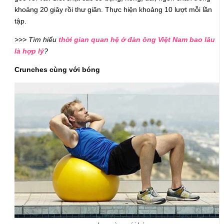
khoảng 20 giây rồi thư giãn. Thực hiện khoảng 10 lượt mỗi lần
tập.
>>> Tìm hiểu
thời gian quan hệ ở đàn ông Việt Nam bao lâu
là hợp lý
?
Crunches cùng với bóng