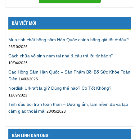
mái mà không lo “hết xăng”. Tôi có thể cho vợ lên
đỉnh không chỉ 1 mà là 2 lần. Thật tuyệt! Tôi không
nghĩ mình có thể nói chuyện này, nhưng bởi vì
BÀI VIẾT MỚI
chương trình không phải gặp trực tiếp, và tôi đằng
nào cũng dùng tên giả, nên tôi mới có thể nói ra điều
này. Cảm ơn chương trình.”
Mua tinh chất hồng sâm Hàn Quốc chính hãng giá tốt ở đâu?
Trần Linh ., TPHCM
26/10/2025
Cách chữa vô sinh nam tại nhà & câu trả lời từ bác sĩ
10/04/2025
“Tôi đã
kéo dài thời gian quan hệ
lên gấp 4 lần trước
Cao Hồng Sâm Hàn Quốc – Sản Phẩm Bồi Bổ Sức Khỏe Toàn
đây, sự thực thật tuyệt vời, rất cảm ơn chương trình”
Diện
“Tôi rất cảm ơn vì hiện giờ tôi đã có thể kéo dài thời
14/03/2025
gian quan hệ với vợ gấp 4 lần trước đây mà không hề
Nordisk Urkraft là gì? Dùng thế nào? Có Tốt Không?
gặp khó khăn gì. Giờ chúng tôi có thể có thời gian để
11/09/2023
thử nhiều tư thế khác mà không cần phải vội vàng
Tinh dầu bôi trơn toàn thân – Dưỡng ẩm, làm mềm da và tạo
như trước đây. Thật ra tôi có thể kéo dài hơn nhưng
cảm giác thoải mái
23/05/2023
sẽ rất mệt, vì vậy tôi sẽ làm theo lời khuyên là phải tập
thể dục nhiều hơn. Rất cảm ơn chương trình.”
Mr. Cương., Bắc Giang
BẢN LĨNH ĐÀN ÔNG !