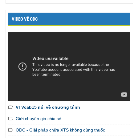
VIDEO VỀ ODC
VTVcab15 nói về chương trình
Giới chuyên gia chia sẻ
ODC - Giải pháp chữa XTS không dùng thuốc