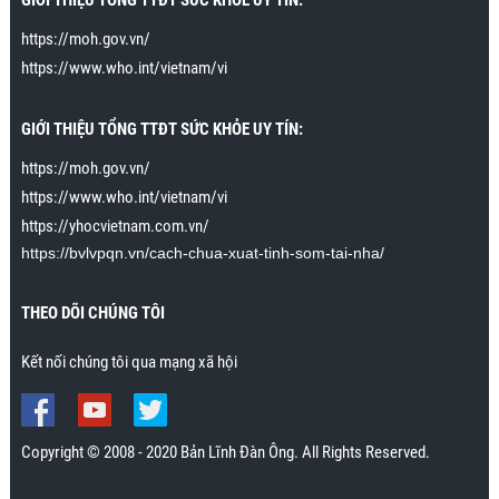
GIỚI THIỆU TỔNG TTĐT SỨC KHỎE UY TÍN:
mới biết xuất tinh sớm không hẳn là một loại bệnh và
có thể cải thiện hoàn toàn. Tập theo hướng dẫn, tôi
https://moh.gov.vn/
đã có thể lên đỉnh nhiều lần mà không xuất tinh. Vợ
https://www.who.int/vietnam/vi
tôi đặc biệt rất thích khi tôi áp dụng kỹ năng cuối
trong bài cách để cho cô ấy lên đỉnh nhiều lần và kéo
dài khoảnh khắc lên đỉnh 15 phút. Cô ấy không đạt
GIỚI THIỆU TỔNG TTĐT SỨC KHỎE UY TÍN:
được tới 15 phút lên đỉnh liên tiếp, nhưng có thể kéo
https://moh.gov.vn/
dài tới khoảng 30 giây. Trước đây cô ấy lên đỉnh chỉ
https://www.who.int/vietnam/vi
kéo dài trong vài giây. Cảm ơn chương trình rất
nhiều.”
https://yhocvietnam.com.vn/
Mr. Nhân., Khánh Hòa
https://bvlvpqn.vn/cach-chua-xuat-tinh-som-tai-nha/
THEO DÕI CHÚNG TÔI
Kết nối chúng tôi qua mạng xã hội
Copyright © 2008 - 2020 Bản Lĩnh Đàn Ông. All Rights Reserved.