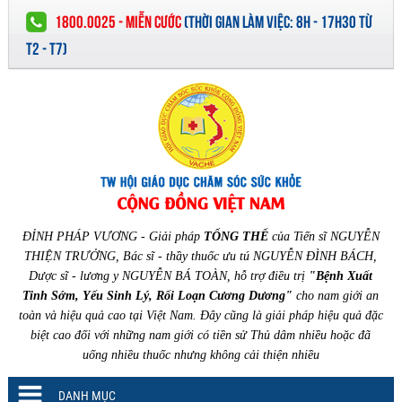
1800.0025 - MIỄN CƯỚC
(
THỜI GIAN LÀM VIỆC:
8H - 17H30 TỪ
T2 - T7)
ĐỈNH PHÁP VƯƠNG - Giải pháp
TỔNG THỂ
của Tiến sĩ NGUYỄN
THIỆN TRƯỞNG, Bác sĩ - thầy thuốc ưu tú NGUYỄN ĐÌNH BÁCH,
Dược sĩ - lương y NGUYỄN BÁ TOÀN, hỗ trợ điều trị
"Bệnh Xuất
Tinh Sớm, Yếu Sinh Lý, Rối Loạn Cương Dương"
cho nam giới an
toàn và hiệu quả cao tại Việt Nam. Đây cũng là giải pháp hiệu quả đặc
biệt cao đối với những nam giới có tiền sử Thủ dâm nhiều hoặc đã
uống nhiều thuốc nhưng không cải thiện nhiều
DANH MỤC