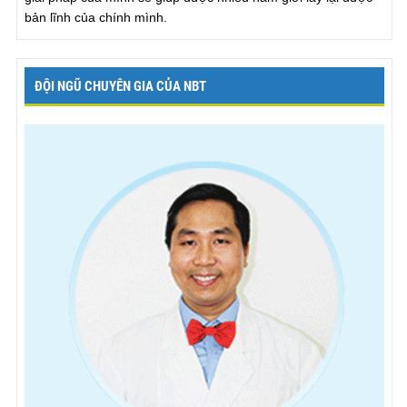
bản lĩnh của chính mình.
ĐỘI NGŨ CHUYÊN GIA CỦA NBT