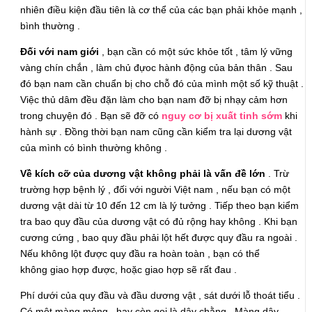
nhiên điều kiện đầu tiên là cơ thể của các bạn phải khỏe mạnh ,
bình thường .
Đối với nam giới
, bạn cần có một sức khỏe tốt , tâm lý vững
vàng chín chắn , làm chủ đựoc hành động của bản thân . Sau
đó bạn nam cần chuẩn bị cho chỗ đó của mình một số kỹ thuật .
Việc thủ dâm đều đặn làm cho bạn nam đỡ bị nhạy cảm hơn
trong chuyện đó . Bạn sẽ đỡ có
nguy cơ bị xuất tinh sớm
khi
hành sự . Đồng thời bạn nam cũng cần kiểm tra lại dương vật
của mình có bình thường không .
Về kích cỡ của dương vật không phải là vấn đề lớn
. Trừ
trường hợp bệnh lý , đối với người Việt nam , nếu bạn có một
dương vật dài từ 10 đến 12 cm là lý tưởng . Tiếp theo bạn kiểm
tra bao quy đầu của dương vật có đủ rộng hay không . Khi bạn
cương cứng , bao quy đầu phải lột hết được quy đầu ra ngoài .
Nếu không lột được quy đầu ra hoàn toàn , bạn có thể
không giao hợp được, hoặc giao hợp sẽ rất đau .
Phí dưới của quy đầu và đầu dương vật , sát dưới lỗ thoát tiểu .
Có một màng mỏng , hay còn gọi là dây chằng . Màng dây