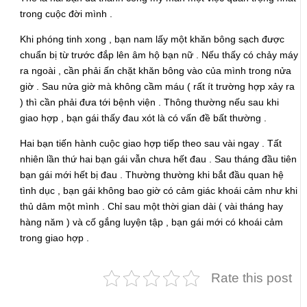
trong cuộc đời mình .
Khi phóng tinh xong , bạn nam lấy một khăn bông sạch được
chuẩn bị từ trước đắp lên âm hộ bạn nữ . Nếu thấy có chảy máy
ra ngoài , cần phải ấn chặt khăn bông vào của mình trong nửa
giờ . Sau nửa giờ mà không cầm máu ( rất ít trường hợp xảy ra
) thì cần phải đưa tới bệnh viện . Thông thường nếu sau khi
giao hợp , bạn gái thấy đau xót là có vấn đề bất thường .
Hai bạn tiến hành cuộc giao hợp tiếp theo sau vài ngay . Tất
nhiên lần thứ hai bạn gái vẫn chưa hết đau . Sau tháng đầu tiên
bạn gái mới hết bị đau . Thường thường khi bắt đầu quan hệ
tình dục , bạn gái không bao giờ có cảm giác khoái cảm như khi
thủ dâm một mình . Chỉ sau một thời gian dài ( vài tháng hay
hàng năm ) và cố gắng luyện tập , bạn gái mới có khoái cảm
trong giao hợp .
Rate this post