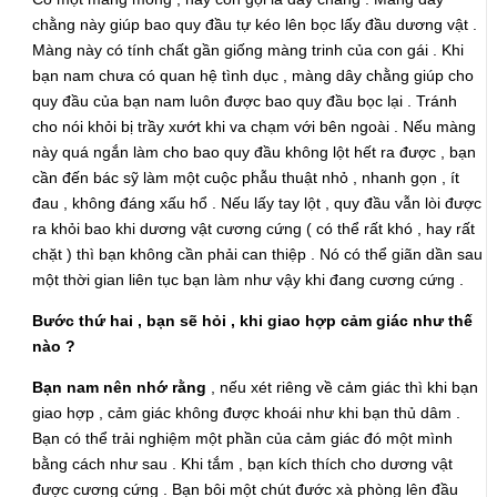
chằng này giúp bao quy đầu tự kéo lên bọc lấy đầu dương vật .
Màng này có tính chất gần giống màng trinh của con gái . Khi
bạn nam chưa có quan hệ tình dục , màng dây chằng giúp cho
quy đầu của bạn nam luôn được bao quy đầu bọc lại . Tránh
cho nói khỏi bị trầy xướt khi va chạm với bên ngoài . Nếu màng
này quá ngắn làm cho bao quy đầu không lột hết ra được , bạn
cần đến bác sỹ làm một cuộc phẫu thuật nhỏ , nhanh gọn , ít
đau , không đáng xấu hổ . Nếu lấy tay lột , quy đầu vẫn lòi được
ra khỏi bao khi dương vật cương cứng ( có thể rất khó , hay rất
chặt ) thì bạn không cần phải can thiệp . Nó có thể giãn dần sau
một thời gian liên tục bạn làm như vậy khi đang cương cứng .
Bước thứ hai , bạn sẽ hỏi , khi giao hợp cảm giác như thế
nào ?
Bạn nam nên nhớ rằng
, nếu xét riêng về cảm giác thì khi bạn
giao hợp , cảm giác không được khoái như khi bạn thủ dâm .
Bạn có thể trải nghiệm một phần của cảm giác đó một mình
bằng cách như sau . Khi tắm , bạn kích thích cho dương vật
được cương cứng . Bạn bôi một chút đước xà phòng lên đầu