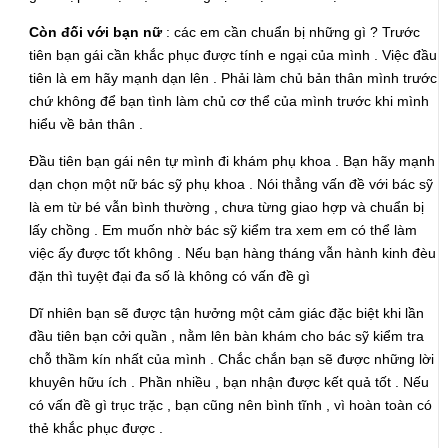
Còn đối với bạn nữ
: các em cần chuẩn bị những gì ? Trước
tiên bạn gái cần khắc phục được tính e ngại của mình . Việc đầu
tiên là em hãy mạnh dạn lên . Phải làm chủ bản thân mình trước
chứ không để bạn tình làm chủ cơ thể của mình trước khi mình
hiểu về bản thân .
Đầu tiên bạn gái nên tự mình đi khám phụ khoa . Bạn hãy mạnh
dạn chọn một nữ bác sỹ phụ khoa . Nói thẳng vấn đề với bác sỹ
là em từ bé vẫn bình thường , chưa từng giao hợp và chuẩn bị
lấy chồng . Em muốn nhờ bác sỹ kiểm tra xem em có thể làm
việc ấy được tốt không . Nếu bạn hàng tháng vẫn hành kinh đèu
đặn thì tuyệt đại đa số là không có vấn đề gì
Dĩ nhiên bạn sẽ được tận hưởng một cảm giác đặc biệt khi lần
đầu tiên bạn cởi quần , nằm lên bàn khám cho bác sỹ kiểm tra
chỗ thầm kín nhất của mình . Chắc chắn bạn sẽ được những lời
khuyên hữu ích . Phần nhiều , bạn nhận được kết quả tốt . Nếu
có vấn đề gì trục trặc , bạn cũng nên bình tĩnh , vì hoàn toàn có
thẻ khắc phục được .