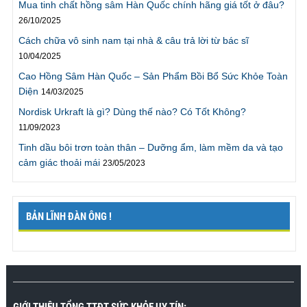
Mua tinh chất hồng sâm Hàn Quốc chính hãng giá tốt ở đâu?
này. Cảm ơn chương trình.”
26/10/2025
Trần Linh ., TPHCM
Cách chữa vô sinh nam tại nhà & câu trả lời từ bác sĩ
10/04/2025
“Tôi đã
kéo dài thời gian quan hệ
lên gấp 4 lần trước
Cao Hồng Sâm Hàn Quốc – Sản Phẩm Bồi Bổ Sức Khỏe Toàn
đây, sự thực thật tuyệt vời, rất cảm ơn chương trình”
Diện
14/03/2025
“Tôi rất cảm ơn vì hiện giờ tôi đã có thể kéo dài thời
Nordisk Urkraft là gì? Dùng thế nào? Có Tốt Không?
gian quan hệ với vợ gấp 4 lần trước đây mà không hề
11/09/2023
gặp khó khăn gì. Giờ chúng tôi có thể có thời gian để
thử nhiều tư thế khác mà không cần phải vội vàng
Tinh dầu bôi trơn toàn thân – Dưỡng ẩm, làm mềm da và tạo
như trước đây. Thật ra tôi có thể kéo dài hơn nhưng
cảm giác thoải mái
23/05/2023
sẽ rất mệt, vì vậy tôi sẽ làm theo lời khuyên là phải tập
thể dục nhiều hơn. Rất cảm ơn chương trình.”
Mr. Cương., Bắc Giang
BẢN LĨNH ĐÀN ÔNG !
"Tôi đã cho cô ấy lên đỉnh nhiều lần và mỗi lần rất lâu,
tôi thật sự mãn nguyện“
Tôi đã tham gia chương trình
cách đây vài tuần trong khi tìm google về
cách chữa
xuất tinh sớm
. Tới sau khi tham gia chương trình tôi