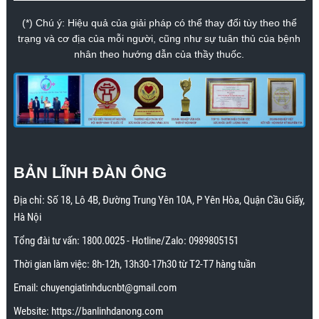
(*) Chú ý: Hiệu quả của giải pháp có thể thay đổi tùy theo thể
trạng và cơ địa của mỗi người, cũng như sự tuân thủ của bệnh
nhân theo hướng dẫn của thầy thuốc.
BẢN LĨNH ĐÀN ÔNG
Địa chỉ:
Số 18, Lô 4B, Đường Trung Yên 10A, P Yên Hòa, Quận Cầu Giấy,
Hà Nội
Tổng đài tư vấn:
1800.0025
- Hotline/Zalo:
0989805151
Thời gian làm việc: 8h-12h, 13h30-17h30 từ T2-T7 hàng tuần
Email:
chuyengiatinhducnbt@gmail.com
Website:
https://banlinhdanong.com