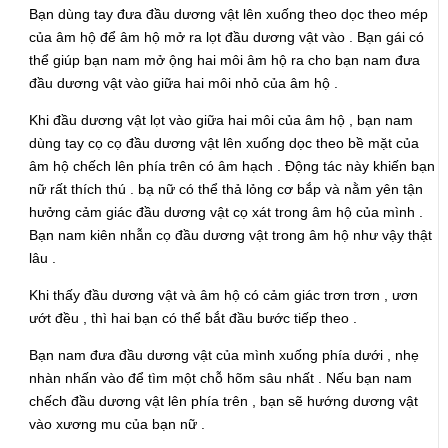
Bạn dùng tay đưa đầu dương vật lên xuống theo dọc theo mép
của âm hộ để âm hộ mở ra lọt đầu dương vật vào . Bạn gái có
thể giúp bạn nam mở ộng hai môi âm hộ ra cho bạn nam đưa
đầu dương vật vào giữa hai môi nhỏ của âm hộ .
Khi đầu dương vật lọt vào giữa hai môi của âm hộ , bạn nam
dùng tay cọ cọ đầu dương vật lên xuống dọc theo bề mặt của
âm hộ chếch lên phía trên có âm hạch . Động tác này khiến bạn
nữ rất thích thú . bạ nữ có thể thả lỏng cơ bắp và nằm yên tận
hưởng cảm giác đầu dương vật cọ xát trong âm hộ của mình .
Bạn nam kiên nhẫn cọ đầu dương vật trong âm hộ như vậy thật
lâu .
Khi thấy đầu dương vật và âm hộ có cảm giác trơn trơn , ươn
ướt đều , thì hai bạn có thể bắt đầu bước tiếp theo .
Bạn nam đưa đầu dương vật của mình xuống phía dưới , nhẹ
nhàn nhấn vào để tìm một chỗ hõm sâu nhất . Nếu bạn nam
chếch đầu dương vật lên phía trên , bạn sẽ hướng dương vật
vào xương mu của bạn nữ .