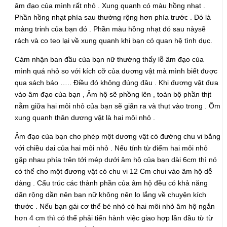
âm đạo của mình rất nhỏ . Xung quanh có màu hồng nhạt .
Phần hồng nhạt phía sau thường rộng hơn phía trước . Đó là
màng trinh của bạn đó . Phần màu hồng nhạt đó sau nàysẽ
rách và co teo lại về xung quanh khi bạn có quan hệ tình dục.
Cảm nhận ban đầu của bạn nữ thường thấy lỗ âm đạo của
mình quá nhỏ so với kích cỡ của dương vật mà mình biết được
qua sách báo ….. Điều đó không đúng đâu . Khi đương vật đưa
vào âm đạo của bạn , Âm hộ sẽ phồng lên , toàn bộ phần thịt
nằm giữa hai môi nhỏ của bạn sẽ giãn ra và thụt vào trong . Ôm
xung quanh thân dương vật là hai môi nhỏ .
Âm đạo của bạn cho phép một dương vật có đường chu vi bằng
với chiều dai của hai môi nhỏ . Nếu tính từ điểm hai môi nhỏ
gặp nhau phía trên tới mép dưới âm hộ của bạn dài 6cm thì nó
có thể cho một đương vật có chu vi 12 Cm chui vào âm hộ dễ
dàng . Cấu trúc các thành phần của âm hộ đều có khả năng
dãn rộng dần nên bạn nữ không nên lo lắng về chuyện kích
thước . Nếu bạn gái cơ thể bé nhỏ có hai môi nhỏ âm hộ ngắn
hơn 4 cm thì có thể phải tiến hành việc giao hợp lần đầu từ từ