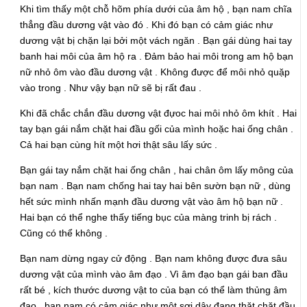
Khi tìm thấy một chỗ hõm phía dưới của âm hộ , bạn nam chĩa
thẳng đầu dương vật vào đó . Khi đó bạn có cảm giác như
dương vật bị chặn lại bởi một vách ngăn . Bạn gái dùng hai tay
banh hai môi của âm hộ ra . Đảm bảo hai môi trong am hộ bạn
nữ nhỏ ôm vào đầu dương vật . Không được để môi nhỏ quặp
vào trong . Như vậy bạn nữ sẽ bị rất đau .
Khi đã chắc chắn đầu dương vật đựoc hai môi nhỏ ôm khít . Hai
tay bạn gái nắm chặt hai đầu gối của mình hoặc hai ống chân .
Cả hai bạn cùng hít một hơi thật sâu lấy sức .
Bạn gái tay nắm chặt hai ống chân , hai chân ôm lấy mông của
bạn nam . Bạn nam chống hai tay hai bên sườn bạn nữ , dùng
hết sức mình nhấn mạnh đầu dương vật vào âm hộ bạn nữ .
Hai bạn có thể nghe thấy tiếng bục của màng trinh bị rách .
Cũng có thể không .
Bạn nam dừng ngay cử động . Bạn nam không được đưa sâu
dương vật của mình vào âm đạo . Vì âm đạo bạn gái ban đầu
rất bé , kích thước dương vật to của bạn có thể làm thủng âm
đạo . bạn nam có cảm giác như một sợi dây đang thặt chặt đầu