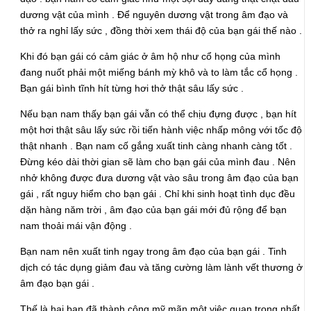
dương vật của mình . Để nguyên dương vật trong âm đạo và
thở ra nghỉ lấy sức , đồng thời xem thái độ của bạn gái thế nào .
Khi đó bạn gái có cảm giác ở âm hộ như cổ họng của mình
đang nuốt phải một miếng bánh mỳ khô và to làm tắc cổ họng .
Bạn gái bình tĩnh hít từng hơi thở thật sâu lấy sức .
Nếu bạn nam thấy bạn gái vẫn có thể chịu đựng được , bạn hít
một hơi thật sâu lấy sức rồi tiến hành việc nhấp mông với tốc độ
thật nhanh . Bạn nam cố gắng xuất tinh càng nhanh càng tốt .
Đừng kéo dài thời gian sẽ làm cho bạn gái của mình đau . Nên
nhở không được đưa dương vật vào sâu trong âm đạo của bạn
gái , rất nguy hiểm cho bạn gái . Chỉ khi sinh hoạt tình dục đều
dặn hàng năm trời , âm đạo của bạn gái mới đủ rộng để bạn
nam thoải mái vận động .
Bạn nam nên xuất tinh ngay trong âm đạo của bạn gái . Tinh
dịch có tác dụng giảm đau và tăng cường làm lành vết thương ở
âm đạo bạn gái .
Thế là hai bạn đã thành công mỹ mãn một việc quan trọng nhất