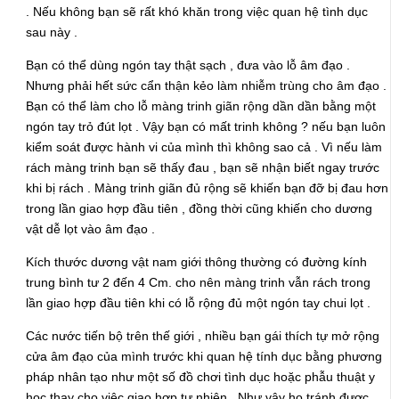
. Nếu không bạn sẽ rất khó khăn trong việc quan hệ tình dục
sau này .
Bạn có thể dùng ngón tay thật sạch , đưa vào lỗ âm đạo .
Nhưng phải hết sức cẩn thận kẻo làm nhiễm trùng cho âm đạo .
Bạn có thể làm cho lỗ màng trinh giãn rộng dần dần bằng một
ngón tay trỏ đút lọt . Vậy bạn có mất trinh không ? nếu bạn luôn
kiểm soát được hành vi của mình thì không sao cả . Vì nếu làm
rách màng trinh bạn sẽ thấy đau , bạn sẽ nhận biết ngay trước
khi bị rách . Màng trinh giãn đủ rộng sẽ khiến bạn đỡ bị đau hơn
trong lần giao hợp đầu tiên , đồng thời cũng khiến cho dương
vật dễ lọt vào âm đạo .
Kích thước dương vật nam giới thông thường có đường kính
trung bình tư 2 đến 4 Cm. cho nên màng trinh vẫn rách trong
lần giao hợp đầu tiên khi có lỗ rộng đủ một ngón tay chui lọt .
Các nước tiến bộ trên thế giới , nhiều bạn gái thích tự mở rộng
cửa âm đạo của mình trước khi quan hệ tính dục bằng phương
pháp nhân tạo như một số đồ chơi tình dục hoặc phẫu thuật y
học thay cho việc giao hợp tự nhiên . Như vậy họ tránh được