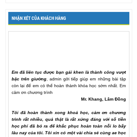
NHẬN XÉT CỦA KHÁCH HÀNG
Em đã liên tục được bạn gái khen là thành công vượt
bậc trên giường
, admin gởi tiếp giúp em những bài tập
còn lại để em có thể hoàn thành khóa học sớm nhất. Em
cảm ơn chương trình
Mr. Khang, Lâm Đồng
Tôi đã hoàn thành xong khoá học, cảm ơn chương
trình rất nhiều, quả thật là rất xứng đáng với số tiền
học phí đã bỏ ra để khắc phục hoàn toàn nỗi lo bấy
lâu nay của tôi. Tôi xin có một vài chia sẻ cùng ae học
viên ODC. Trong quá trình tập luyện ngoài sự hướng