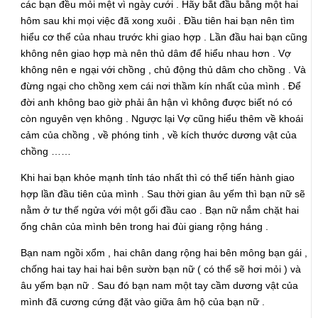
các bạn đều mỏi mệt vì ngày cưới . Hãy bắt đầu bằng một hai
hôm sau khi mọi việc đã xong xuôi . Đầu tiên hai bạn nên tìm
hiểu cơ thể của nhau trước khi giao hợp . Lần đầu hai bạn cũng
không nên giao hợp mà nên thủ dâm để hiểu nhau hơn . Vợ
không nên e ngại với chồng , chủ động thủ dâm cho chồng . Và
đừng ngại cho chồng xem cái nơi thầm kín nhất của mình . Để
đời anh không bao giờ phải ân hận vì không được biết nó có
còn nguyên vẹn không . Ngược lại Vợ cũng hiểu thêm về khoái
cảm của chồng , về phóng tinh , về kích thước dương vật của
chồng ……
Khi hai bạn khỏe mạnh tỉnh táo nhất thì có thể tiến hành giao
hợp lần đầu tiên của mình . Sau thời gian âu yếm thì bạn nữ sẽ
nằm ở tư thế ngửa với một gối đầu cao . Bạn nữ nắm chặt hai
ống chân của mình bên trong hai đùi giang rộng háng .
Bạn nam ngồi xổm , hai chân dang rộng hai bên mông bạn gái ,
chống hai tay hai hai bên sườn bạn nữ ( có thể sẽ hơi mỏi ) và
âu yếm bạn nữ . Sau đó bạn nam một tay cầm dương vật của
mình đã cương cứng đặt vào giữa âm hộ của bạn nữ .