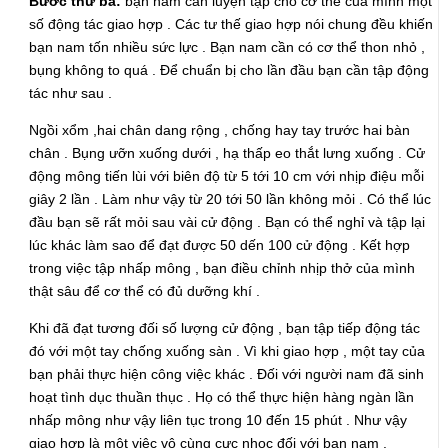
Bước thứ ba:
bạn nam cần luyện tập cho cơ thể của mình một
số động tác giao hợp . Các tư thế giao hợp nói chung đều khiến
bạn nam tốn nhiều sức lực . Bạn nam cần có cơ thể thon nhỏ ,
bụng không to quá . Để chuẩn bị cho lần đầu bạn cần tập động
tác như sau .
Ngồi xổm ,hai chân dang rộng , chống hay tay trước hai bàn
chân . Bụng ưỡn xuống dưới , hạ thấp eo thắt lưng xuống . Cử
động mông tiến lùi với biên độ từ 5 tới 10 cm với nhịp điệu mỗi
giây 2 lần . Làm như vậy từ 20 tới 50 lần không mỏi . Có thể lúc
đầu bạn sẽ rất mỏi sau vài cử động . Bạn có thể nghỉ và tập lại
lúc khác làm sao để đạt được 50 dến 100 cử động . Kết hợp
trong việc tập nhấp mông , bạn điều chỉnh nhịp thở của mình
thật sâu để cơ thể có đủ dưỡng khí .
Khi đã đạt tương đối số lượng cử động , bạn tập tiếp động tác
đó với một tay chống xuống sàn . Vì khi giao hợp , một tay của
bạn phải thực hiện công việc khác . Đối với người nam đã sinh
hoạt tình dục thuần thục . Họ có thể thực hiện hàng ngàn lần
nhấp mông như vậy liên tục trong 10 đến 15 phút . Như vậy
giao hợp là một việc vô cùng cực nhọc đối với bạn nam .