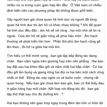
nhiều rủi ro trong cuộc giao hợp lần đầu . Ở Việt nam có nhiều
định kiến nên các phương pháp đó không được phổ biến .
Vậy người bạn gái chưa quan hệ tình dục và người đã từng
quan hệ tình dục thì âm hộ có khác nhau không ? Khi đã quan
hệ tình dục đều đặn , âm hộ sẽ nở rộng , hai môi nhỏ sẽ lòi ra
ngoài . Cửa âm hộ sẽ giãn rộng về phía hậu môn . Âm hạch
thường sẽ phát triển lớn hơn . Phần thịt phủ âm hạch cũng gồ
lên theo , lồi hở ra giữa hai môi lớn .
Tìm hiểu cơ thể mình xong , bạn gái tập tiếp động tác dạng
chân . Bạn nằm ngửa trên giường hay trên nền phẳng . Hai bàn
tay đặt sau hai kheo đầu gối và nắm chặt hai bắp chân . Co hai
đầu gối lên bụng và giang rộng hai đùi ra hai bên một cách rộng
nhất có thể . Động tác này nghe có vẻ buồn cười , nhưng rất
quan trọng . Nếu bạn gái chưa làm bao giờ, bạn có thể thấy đau
ở giữa háng hay mỏi chân .Kết hợp với động tác đó , bạn gái
tập thở thật sau cho đủ dưỡng khí . ?
Hai bạn không nên giao hợp ngay trong đêm tân hôn vì hôm đó