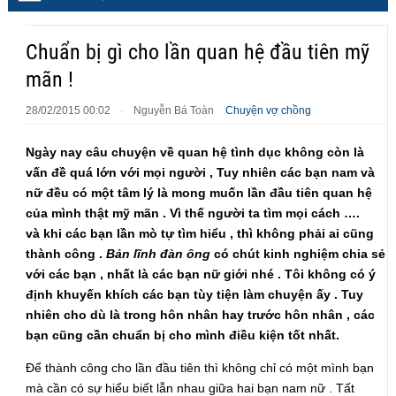
Chuẩn bị gì cho lần quan hệ đầu tiên mỹ
mãn !
28/02/2015 00:02
Nguyễn Bá Toàn
Chuyện vợ chồng
·
Ngày nay câu chuyện về quan hệ tình dục không còn là
vấn đề quá lớn với mọi người , Tuy nhiên các bạn nam và
nữ đều có một tâm lý là mong muốn lần đầu tiên quan hệ
của mình thật mỹ mãn .
Vì thế người ta tìm mọi cách ….
và khi các bạn lần mò tự tìm hiểu , thì không phải ai cũng
thành công .
Bản lĩnh đàn ông
có chút kinh nghiệm chia sẻ
với các bạn , nhất là các bạn nữ giới nhé . Tôi không có ý
định khuyến khích các bạn tùy tiện làm chuyện ấy . Tuy
nhiên cho dù là trong hôn nhân hay trước hôn nhân , các
bạn cũng cần chuẩn bị cho mình điều kiện tốt nhất.
Để thành công cho lần đầu tiên thì không chỉ có một mình bạn
mà cần có sự hiểu biết lẫn nhau giữa hai bạn nam nữ . Tất