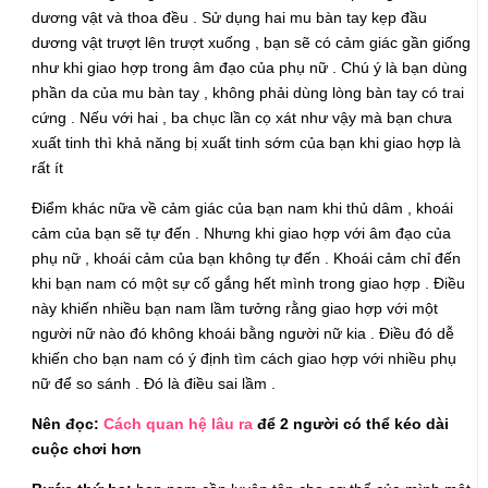
dương vật và thoa đều . Sử dụng hai mu bàn tay kẹp đầu
dương vật trượt lên trượt xuống , bạn sẽ có cảm giác gần giống
như khi giao hợp trong âm đạo của phụ nữ . Chú ý là bạn dùng
phần da của mu bàn tay , không phải dùng lòng bàn tay có trai
cứng . Nếu với hai , ba chục lần cọ xát như vậy mà bạn chưa
xuất tinh thì khả năng bị xuất tinh sớm của bạn khi giao hợp là
rất ít
Điểm khác nữa về cảm giác của bạn nam khi thủ dâm , khoái
cảm của bạn sẽ tự đến . Nhưng khi giao hợp với âm đạo của
phụ nữ , khoái cảm của bạn không tự đến . Khoái cảm chỉ đến
khi bạn nam có một sự cố gắng hết mình trong giao hợp . Điều
này khiến nhiều bạn nam lầm tưởng rằng giao hợp với một
người nữ nào đó không khoái bằng người nữ kia . Điều đó dễ
khiến cho bạn nam có ý định tìm cách giao hợp với nhiều phụ
nữ để so sánh . Đó là điều sai lầm .
Nên đọc:
Cách quan hệ lâu ra
để 2 người có thể kéo dài
cuộc chơi hơn