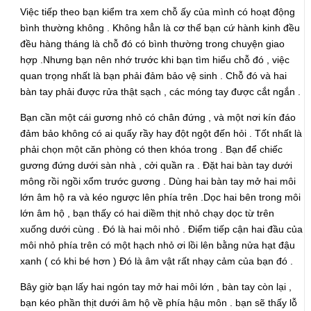
Việc tiếp theo bạn kiểm tra xem chỗ ấy của mình có hoạt động
bình thường không . Không hẳn là cơ thể bạn cứ hành kinh đều
đều hàng tháng là chỗ đó có bình thường trong chuyện giao
hợp .Nhưng bạn nên nhớ trước khi bạn tìm hiểu chỗ đó , việc
quan trọng nhất là bạn phải đảm bảo vệ sinh . Chỗ đó và hai
bàn tay phải được rửa thật sạch , các móng tay được cắt ngắn .
Bạn cần một cái gương nhỏ có chân đứng , và một nơi kín đáo
đảm bảo không có ai quấy rầy hay đột ngột đến hỏi . Tốt nhất là
phải chọn một căn phòng có then khóa trong . Bạn để chiếc
gương đứng dưới sàn nhà , cởi quần ra . Đặt hai bàn tay dưới
mông rồi ngồi xổm trước gương . Dùng hai bàn tay mở hai môi
lớn âm hộ ra và kéo ngược lên phía trên .Dọc hai bên trong môi
lớn âm hộ , bạn thấy có hai diềm thịt nhỏ chạy dọc từ trên
xuống dưới cùng . Đó là hai môi nhỏ . Điểm tiếp cận hai đầu của
môi nhỏ phía trên có một hạch nhỏ ơi lồi lên bằng nửa hạt đậu
xanh ( có khi bé hơn ) Đó là âm vật rất nhạy cảm của bạn đó .
Bây giờ bạn lấy hai ngón tay mở hai môi lớn , bàn tay còn lại ,
bạn kéo phần thịt dưới âm hộ về phía hậu môn . bạn sẽ thấy lỗ