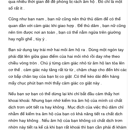
qua nhiều thời gian để đề phòng bị rách âm hộ . Đó chỉ là một
số rất ít .
Cũng như bạn nam , bạn nữ cũng nên thử thủ dâm để có thể
quan dần với cảm giác khi giao hợp . Để thủ dâm , bạn nữ cũng
nên tìm được nơi an toàn , bạn có thể nằm ngửa trên giường
hay ngồi ghế , tùy ý .
Bạn sử dụng tay trái mở hai môi âm hộ ra . Dùng một ngón tay
phải đặt lên giữa giao điểm của hai môi nhỏ rồi day nhẹ theo
chiều vòng tròn . Chú ý từng cảm giác nhỏ từ âm hộ lan tỏa lên
cơ thể . cảm giác này tăng rất từ từ , chậm chạp cho đến khi các
cơ bắp chân tay của bạn bị co giật .Có thể kéo dài đến hàng
mấy chục phút bạn mới thấy cảm giác co giật này .
Nếu bạn sợ bạn có thể dừng lại khi chỉ bắt đầu cảm thấy hơi
khoai khoái. Nhưng bạn nhớ kiểm tra âm hộ của mình có chất
dịch trơn ướt tiết ra hay không . Mục đích của việc thủ dâm chỉ
nhằm để kiểm tra âm hộ của bạn có khả năng tiết ra chất dịch
nhờn hay không . Nếu âm hộ của bạn không có chất dịch trơn
nhờn này tiết ra kể cả khi bạn rất khoái thì bạn cần phải đi khám