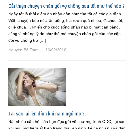
Cải thiện chuyện chăn gối vợ chồng sau tết như thế nào ?
Ngày tết là thời điểm ăn nhậu gần như của tất cả các gia đình
Việt, chuyện bếp núc, ăn uống, bia rượu quá nhiều, đi chúc tết,
đi lễ chùa … khiến cho cuộc sống phần nào bị mất cân bằng,
cùng vì những lý do như thế mà chuyện chăn gối của các cặp
đôi vợ chồng trở […]
Nguyễn Bá Toàn
16/02/2016
·
·
Tại sao lại lên đỉnh khi nằm ngủ mơ ?
Rất nhiều câu hỏi của bạn đọc gửi về chương trình ODC, tại sao
khi ngủ mơ lại xuất hiện trạng thái lên đỉnh, kể cả phụ nữ và đàn