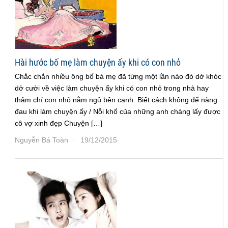
Hài hước bố mẹ làm chuyện ấy khi có con nhỏ
Chắc chắn nhiều ông bố bà mẹ đã từng một lần nào đó dở khóc
dở cười về việc làm chuyện ấy khi có con nhỏ trong nhà hay
thậm chí con nhỏ nằm ngủ bên cạnh. Biết cách không để nàng
đau khi làm chuyện ấy / Nỗi khổ của những anh chàng lấy được
cô vợ xinh đẹp Chuyện […]
Nguyễn Bá Toàn
19/12/2015
·
·