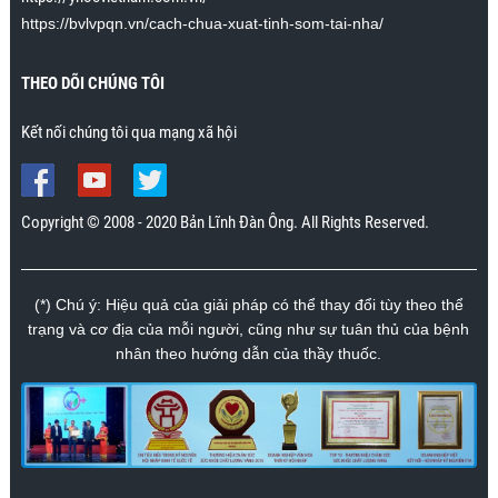
nhiều.”
https://bvlvpqn.vn/cach-chua-xuat-tinh-som-tai-nha/
Mr. Nhân., Khánh Hòa
THEO DÕI CHÚNG TÔI
Kết nối chúng tôi qua mạng xã hội
Copyright © 2008 - 2020 Bản Lĩnh Đàn Ông. All Rights Reserved.
(*) Chú ý: Hiệu quả của giải pháp có thể thay đổi tùy theo thể
trạng và cơ địa của mỗi người, cũng như sự tuân thủ của bệnh
nhân theo hướng dẫn của thầy thuốc.