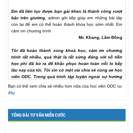
Em đã liên tục được bạn gái khen là thành công vượt
bậc trên giường
, admin gởi tiếp giúp em những bài tập
còn lại để em có thể hoàn thành khóa học sớm nhất. Em
cảm ơn chương trình
Mr. Khang, Lâm Đồng
Tôi đã hoàn thành xong khoá học, cảm ơn chương
trình rất nhiều, quả thật là rất xứng đáng với số tiền
học phí đã bỏ ra để khắc phục hoàn toàn nỗi lo bấy
lâu nay của tôi. Tôi xin có một vài chia sẻ cùng ae học
viên ODC. Trong quá trình tập luyện ngoài sự hướng
dẫn của hlv cần hơn hết là sự chia sẻ của ae học viên
với nhau để hiểu rõ từng vấn đề của phương pháp.
Bạn có thể xem chia sẻ nhiều hơn nữa của học viên ODC
tại
Trước khi đến với ODC tình trạng của tôi rất tệ, qh chỉ
đây
chưa đầy một phú đã out, làm theo các bài tập nhưng
vẫn khong cải thiện đc như nhiều ae học viên đã chia
sẻ với chuong trinh, tôi đã chăm chỉ làm lại từ đầu và
TỔNG ĐÀI TƯ VẤN MIỄN CƯỚC
tôi nhận ra ... , lúc này cũng giống như khi đã xuất
tinh lần một va tiếp tục thì thời gian se kéo dài rất lâu,
chỉ khác biệt ở chỗ khi ... để lên dinh lan mot ma ko