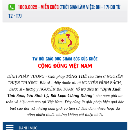
1800.0025 - MIỄN CƯỚC
(
THỜI GIAN LÀM VIỆC:
8H - 17H30 TỪ
T2 - T7)
ĐỈNH PHÁP VƯƠNG - Giải pháp
TỔNG THỂ
của Tiến sĩ NGUYỄN
THIỆN TRƯỞNG, Bác sĩ - thầy thuốc ưu tú NGUYỄN ĐÌNH BÁCH,
Dược sĩ - lương y NGUYỄN BÁ TOÀN, hỗ trợ điều trị
"Bệnh Xuất
Tinh Sớm, Yếu Sinh Lý, Rối Loạn Cương Dương"
cho nam giới an
toàn và hiệu quả cao tại Việt Nam. Đây cũng là giải pháp hiệu quả đặc
biệt cao đối với những nam giới có tiền sử Thủ dâm nhiều hoặc đã
uống nhiều thuốc nhưng không cải thiện nhiều
DANH MỤC