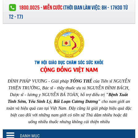
1800.0025 - MIỄN CƯỚC
(
THỜI GIAN LÀM VIỆC:
8H - 17H30 TỪ
T2 - T7)
ĐỈNH PHÁP VƯƠNG - Giải pháp
TỔNG THỂ
của Tiến sĩ NGUYỄN
THIỆN TRƯỞNG, Bác sĩ - thầy thuốc ưu tú NGUYỄN ĐÌNH BÁCH,
Dược sĩ - lương y NGUYỄN BÁ TOÀN, hỗ trợ điều trị
"Bệnh Xuất
Tinh Sớm, Yếu Sinh Lý, Rối Loạn Cương Dương"
cho nam giới an
toàn và hiệu quả cao tại Việt Nam. Đây cũng là giải pháp hiệu quả đặc
biệt cao đối với những nam giới có tiền sử Thủ dâm nhiều hoặc đã
uống nhiều thuốc nhưng không cải thiện nhiều
DANH MỤC