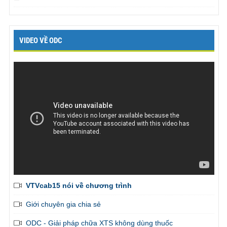
VIDEO VỀ ODC
VTVcab15 nói về chương trình
Giới chuyên gia chia sẻ
ODC - Giải pháp chữa XTS không dùng thuốc