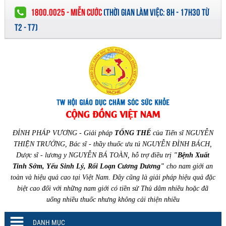
1800.0025 - MIỄN CƯỚC
(
THỜI GIAN LÀM VIỆC:
8H - 17H30 TỪ
T2 - T7)
ĐỈNH PHÁP VƯƠNG - Giải pháp
TỔNG THỂ
của Tiến sĩ NGUYỄN
THIỆN TRƯỞNG, Bác sĩ - thầy thuốc ưu tú NGUYỄN ĐÌNH BÁCH,
Dược sĩ - lương y NGUYỄN BÁ TOÀN, hỗ trợ điều trị
"Bệnh Xuất
Tinh Sớm, Yếu Sinh Lý, Rối Loạn Cương Dương"
cho nam giới an
toàn và hiệu quả cao tại Việt Nam. Đây cũng là giải pháp hiệu quả đặc
biệt cao đối với những nam giới có tiền sử Thủ dâm nhiều hoặc đã
uống nhiều thuốc nhưng không cải thiện nhiều
DANH MỤC