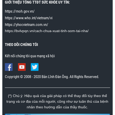
GIỚI THIỆU TỔNG TTĐT SỨC KHỎE UY TÍN:
dài tới khoảng 30 giây. Trước đây cô ấy lên đỉnh chỉ
https://moh.gov.vn/
kéo dài trong vài giây. Cảm ơn chương trình rất
nhiều.”
https://www.who.int/vietnam/vi
Mr. Nhân., Khánh Hòa
https://yhocvietnam.com.vn/
https://bvlvpqn.vn/cach-chua-xuat-tinh-som-tai-nha/
THEO DÕI CHÚNG TÔI
Kết nối chúng tôi qua mạng xã hội
Copyright © 2008 - 2020 Bản Lĩnh Đàn Ông. All Rights Reserved.
(*) Chú ý: Hiệu quả của giải pháp có thể thay đổi tùy theo thể
trạng và cơ địa của mỗi người, cũng như sự tuân thủ của bệnh
nhân theo hướng dẫn của thầy thuốc.