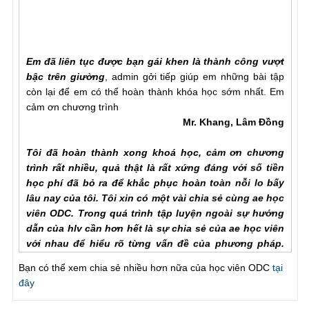
Em đã liên tục được bạn gái khen là thành công vượt
bậc trên giường
, admin gởi tiếp giúp em những bài tập
còn lại để em có thể hoàn thành khóa học sớm nhất. Em
cảm ơn chương trình
Mr. Khang, Lâm Đồng
Tôi đã hoàn thành xong khoá học, cảm ơn chương
trình rất nhiều, quả thật là rất xứng đáng với số tiền
học phí đã bỏ ra để khắc phục hoàn toàn nỗi lo bấy
lâu nay của tôi. Tôi xin có một vài chia sẻ cùng ae học
viên ODC. Trong quá trình tập luyện ngoài sự hướng
dẫn của hlv cần hơn hết là sự chia sẻ của ae học viên
với nhau để hiểu rõ từng vấn đề của phương pháp.
Trước khi đến với ODC tình trạng của tôi rất tệ, qh chỉ
chưa đầy một phú đã out, làm theo các bài tập nhưng
Bạn có thể xem chia sẻ nhiều hơn nữa của học viên ODC
tại
vẫn khong cải thiện đc như nhiều ae học viên đã chia
đây
sẻ với chuong trinh, tôi đã chăm chỉ làm lại từ đầu và