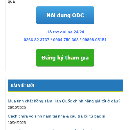
quả
“Tôi đã làm được điều mà tôi đã từng cảm thấy tuyệt
vọng khi không thể thực hiện nó.”
“Tôi nghĩ tôi
không phải người
xuất tinh quá sớm
, trước đây tôi có
thể kéo dài 15-20 phút, nhưng như vậy không đủ để
vợ tôi lên đỉnh. Thường thì vợ tôi chỉ lên được nếu ở
Hỗ trợ online 24/24
trên, nếu không tôi sẽ không có đủ thời gian. Cô ấy
0266.82.3737 * 0904 750 363 * 09898.05151
luôn thắc mắc vì không biết lên ở bên dưới sẽ thế
nào. Cô ấy quá hấp dẫn làm tôi không thể kéo dài
được. Nhưng sau khi kết thúc ODC tôi đã có thể thoải
mái mà không lo “hết xăng”. Tôi có thể cho vợ lên
đỉnh không chỉ 1 mà là 2 lần. Thật tuyệt! Tôi không
nghĩ mình có thể nói chuyện này, nhưng bởi vì
chương trình không phải gặp trực tiếp, và tôi đằng
BÀI VIẾT MỚI
nào cũng dùng tên giả, nên tôi mới có thể nói ra điều
này. Cảm ơn chương trình.”
Trần Linh ., TPHCM
Mua tinh chất hồng sâm Hàn Quốc chính hãng giá tốt ở đâu?
26/10/2025
Cách chữa vô sinh nam tại nhà & câu trả lời từ bác sĩ
“Tôi đã
kéo dài thời gian quan hệ
lên gấp 4 lần trước
10/04/2025
đây, sự thực thật tuyệt vời, rất cảm ơn chương trình”