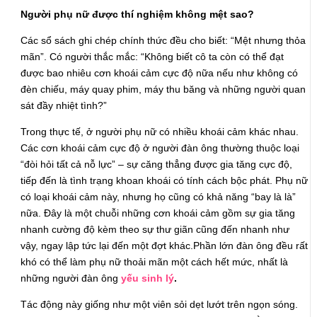
Người phụ nữ được thí nghiệm không mệt sao?
Các sổ sách ghi chép chính thức đều cho biết: “Mệt nhưng thỏa
mãn”. Có người thắc mắc: “Không biết cô ta còn có thể đạt
được bao nhiêu cơn khoái cảm cực độ nữa nếu như không có
đèn chiếu, máy quay phim, máy thu băng và những người quan
sát đầy nhiệt tình?”
Trong thực tế, ở người phụ nữ có nhiều khoái cảm khác nhau.
Các cơn khoái cảm cực độ ở người đàn ông thường thuộc loại
“đòi hỏi tất cả nỗ lực” – sự căng thẳng được gia tăng cực độ,
tiếp đến là tình trạng khoan khoái có tính cách bộc phát. Phụ nữ
có loại khoái cảm này, nhưng họ cũng có khả năng “bay là là”
nữa. Đây là một chuỗi những cơn khoái cảm gồm sự gia tăng
nhanh cường độ kèm theo sự thư giãn cũng đến nhanh như
vậy, ngay lập tức lại đến một đợt khác.Phần lớn đàn ông đều rất
khó có thể làm phụ nữ thoải mãn một cách hết mức, nhất là
những người đàn ông
yếu sinh lý
.
Tác động này giống như một viên sỏi dẹt lướt trên ngọn sóng.