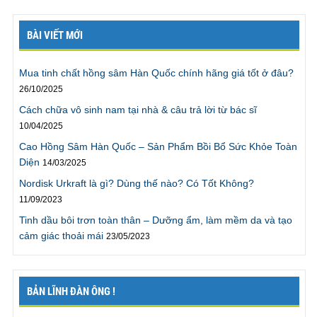
được. Nhưng sau khi kết thúc ODC tôi đã có thể thoải
mái mà không lo “hết xăng”. Tôi có thể cho vợ lên
đỉnh không chỉ 1 mà là 2 lần. Thật tuyệt! Tôi không
BÀI VIẾT MỚI
nghĩ mình có thể nói chuyện này, nhưng bởi vì
chương trình không phải gặp trực tiếp, và tôi đằng
Mua tinh chất hồng sâm Hàn Quốc chính hãng giá tốt ở đâu?
nào cũng dùng tên giả, nên tôi mới có thể nói ra điều
26/10/2025
này. Cảm ơn chương trình.”
Cách chữa vô sinh nam tại nhà & câu trả lời từ bác sĩ
Trần Linh ., TPHCM
10/04/2025
Cao Hồng Sâm Hàn Quốc – Sản Phẩm Bồi Bổ Sức Khỏe Toàn
“Tôi đã
kéo dài thời gian quan hệ
lên gấp 4 lần trước
Diện
14/03/2025
đây, sự thực thật tuyệt vời, rất cảm ơn chương trình”
Nordisk Urkraft là gì? Dùng thế nào? Có Tốt Không?
“Tôi rất cảm ơn vì hiện giờ tôi đã có thể kéo dài thời
11/09/2023
gian quan hệ với vợ gấp 4 lần trước đây mà không hề
Tinh dầu bôi trơn toàn thân – Dưỡng ẩm, làm mềm da và tạo
gặp khó khăn gì. Giờ chúng tôi có thể có thời gian để
cảm giác thoải mái
thử nhiều tư thế khác mà không cần phải vội vàng
23/05/2023
như trước đây. Thật ra tôi có thể kéo dài hơn nhưng
sẽ rất mệt, vì vậy tôi sẽ làm theo lời khuyên là phải tập
thể dục nhiều hơn. Rất cảm ơn chương trình.”
BẢN LĨNH ĐÀN ÔNG !
Mr. Cương., Bắc Giang