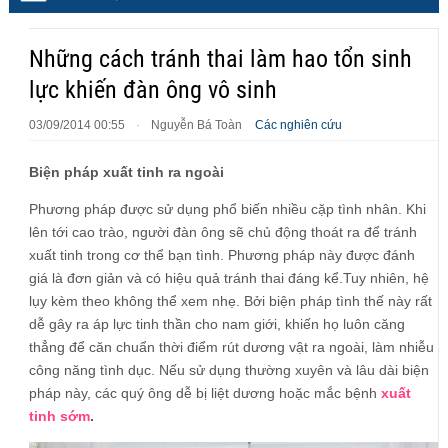
Những cách tránh thai làm hao tổn sinh
lực khiến đàn ông vô sinh
03/09/2014 00:55
Nguyễn Bá Toàn
Các nghiên cứu
·
Biện pháp xuất tinh ra ngoài
Phương pháp được sử dụng phổ biến nhiều cặp tình nhân. Khi
lên tới cao trào, người đàn ông sẽ chủ động thoát ra để tránh
xuất tinh trong cơ thể bạn tình. Phương pháp này được đánh
giá là đơn giản và có hiệu quả tránh thai đáng kể.Tuy nhiên, hệ
lụy kèm theo không thể xem nhẹ. Bởi biện pháp tình thế này rất
dễ gây ra áp lực tinh thần cho nam giới, khiến họ luôn căng
thẳng để căn chuẩn thời điểm rút dương vật ra ngoài, làm nhiễu
công năng tình dục. Nếu sử dụng thường xuyên và lâu dài biện
pháp này, các quý ông dễ bị liệt dương hoặc mắc bệnh
xuất
tinh sớm
.