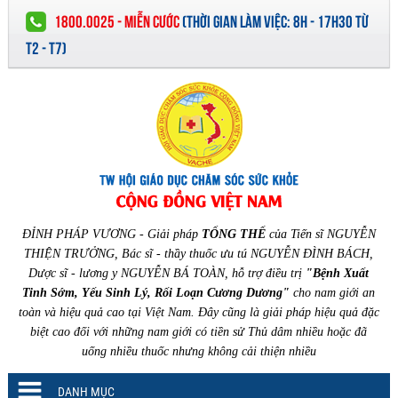
1800.0025 - MIỄN CƯỚC
(
THỜI GIAN LÀM VIỆC:
8H - 17H30 TỪ
T2 - T7)
ĐỈNH PHÁP VƯƠNG - Giải pháp
TỔNG THỂ
của Tiến sĩ NGUYỄN
THIỆN TRƯỞNG, Bác sĩ - thầy thuốc ưu tú NGUYỄN ĐÌNH BÁCH,
Dược sĩ - lương y NGUYỄN BÁ TOÀN, hỗ trợ điều trị
"Bệnh Xuất
Tinh Sớm, Yếu Sinh Lý, Rối Loạn Cương Dương"
cho nam giới an
toàn và hiệu quả cao tại Việt Nam. Đây cũng là giải pháp hiệu quả đặc
biệt cao đối với những nam giới có tiền sử Thủ dâm nhiều hoặc đã
uống nhiều thuốc nhưng không cải thiện nhiều
DANH MỤC