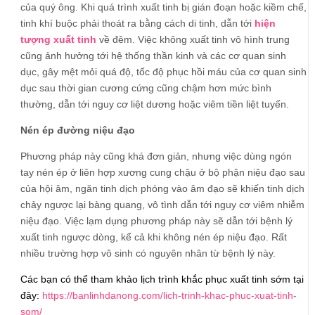
của quý ông. Khi quá trình xuất tinh bị gián đoạn hoặc kiềm chế,
tinh khí buộc phải thoát ra bằng cách di tinh, dẫn tới
hiện
tượng xuất tinh
về đêm. Việc không xuất tinh vô hình trung
cũng ảnh hưởng tới hệ thống thần kinh và các cơ quan sinh
dục, gây mệt mỏi quá độ, tốc độ phục hồi máu của cơ quan sinh
dục sau thời gian cương cứng cũng chậm hơn mức bình
thường, dẫn tới nguy cơ liệt dương hoặc viêm tiền liệt tuyến.
Nén ép đường niệu đạo
Phương pháp này cũng khá đơn giản, nhưng việc dùng ngón
tay nén ép ở liên hợp xương cung chậu ở bộ phận niệu đạo sau
của hội âm, ngăn tinh dịch phóng vào âm đạo sẽ khiến tinh dịch
chảy ngược lại bàng quang, vô tình dẫn tới nguy cơ viêm nhiễm
niệu đạo. Việc lạm dụng phương pháp này sẽ dẫn tới bệnh lý
xuất tinh ngược dòng, kể cả khi không nén ép niệu đạo. Rất
nhiều trường hợp vô sinh có nguyên nhân từ bệnh lý này.
Các bạn có thể tham khảo lịch trình khắc phục xuất tinh sớm tại
đây:
https://banlinhdanong.com/lich-trinh-khac-phuc-xuat-tinh-
som/