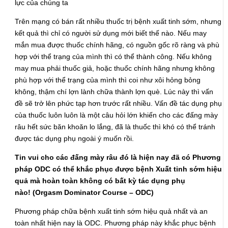
lực của chúng ta
Trên mạng có bán rất nhiều thuốc trị bệnh xuất tinh sớm, nhưng
kết quả thì chỉ có người sử dụng mới biết thế nào. Nếu may
mắn mua được thuốc chính hãng, có nguồn gốc rõ ràng và phù
hợp với thể trạng của mình thì có thể thành công. Nếu không
may mua phải thuốc giả, hoặc thuốc chính hãng nhưng không
phù hợp với thể trạng của mình thì coi như xôi hỏng bỏng
không, thậm chí lợn lành chữa thành lợn què. Lúc này thì vấn
đề sẽ trở lên phức tạp hơn trước rất nhiều. Vấn đề tác dụng phụ
của thuốc luôn luôn là một câu hỏi lớn khiến cho các đấng mày
râu hết sức băn khoăn lo lắng, đã là thuốc thì khó có thể tránh
được tác dụng phụ ngoài ý muốn rồi.
Tin vui cho các đấng mày râu đó là hiện nay đã có Phương
pháp ODC có thể khắc phục được bệnh Xuất tinh sớm hiệu
quả mà hoàn toàn không có bất kỳ tác dụng phụ
nào!
(Orgasm Dominator Course – ODC)
Phương pháp chữa bệnh xuất tinh sớm hiệu quả nhất và an
toàn nhất hiện nay là ODC. Phương pháp này khắc phục bệnh