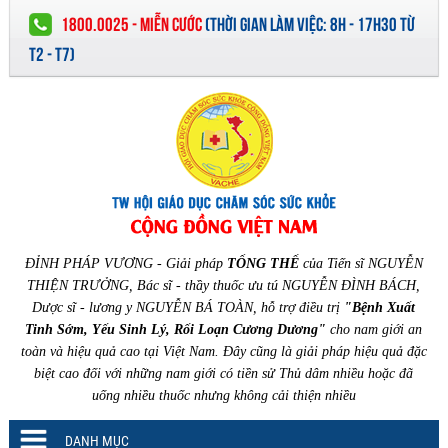
1800.0025 - MIỄN CƯỚC
(
THỜI GIAN LÀM VIỆC:
8H - 17H30 TỪ
T2 - T7)
ĐỈNH PHÁP VƯƠNG - Giải pháp
TỔNG THỂ
của Tiến sĩ NGUYỄN
THIỆN TRƯỞNG, Bác sĩ - thầy thuốc ưu tú NGUYỄN ĐÌNH BÁCH,
Dược sĩ - lương y NGUYỄN BÁ TOÀN, hỗ trợ điều trị
"Bệnh Xuất
Tinh Sớm, Yếu Sinh Lý, Rối Loạn Cương Dương"
cho nam giới an
toàn và hiệu quả cao tại Việt Nam. Đây cũng là giải pháp hiệu quả đặc
biệt cao đối với những nam giới có tiền sử Thủ dâm nhiều hoặc đã
uống nhiều thuốc nhưng không cải thiện nhiều
DANH MỤC