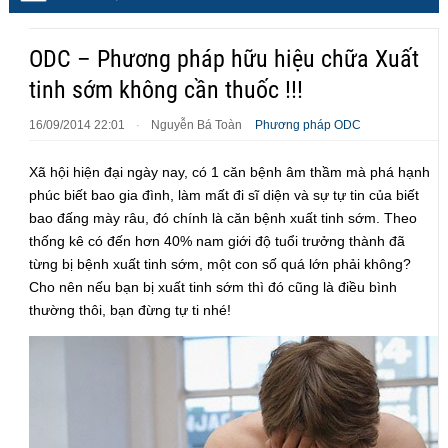
ODC – Phương pháp hữu hiệu chữa Xuất
tinh sớm không cần thuốc !!!
16/09/2014 22:01
Nguyễn Bá Toàn
Phương pháp ODC
·
Xã hội hiện đại ngày nay, có 1 căn bệnh âm thầm mà phá hạnh
phúc biết bao gia đình, làm mất đi sĩ diện và sự tự tin của biết
bao đấng mày râu, đó chính là căn bệnh xuất tinh sớm. Theo
thống kê có đến hơn 40% nam giới độ tuổi trưởng thành đã
từng bị bệnh xuất tinh sớm, một con số quá lớn phải không?
Cho nên nếu bạn bị xuất tinh sớm thì đó cũng là điều bình
thường thôi, bạn đừng tự ti nhé!