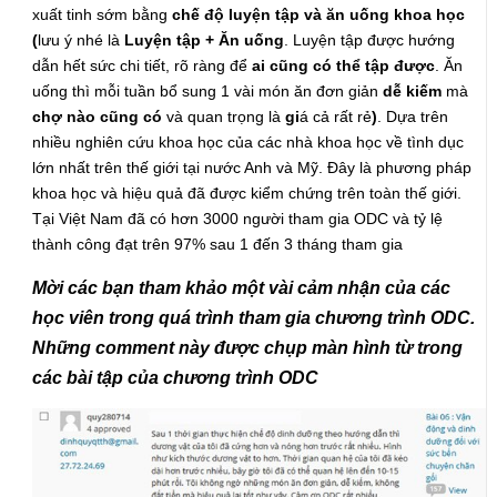
xuất tinh sớm bằng
chế độ luyện tập và ăn uống khoa học
(
lưu ý nhé là
Luyện tập + Ăn uống
. Luyện tập được hướng
dẫn hết sức chi tiết, rõ ràng để
ai cũng có thể tập được
. Ăn
uống thì mỗi tuần bổ sung 1 vài món ăn đơn giản
dễ kiếm
mà
chợ nào cũng có
và quan trọng là
gi
á cả rất rẻ
)
. Dựa trên
nhiều nghiên cứu khoa học của các nhà khoa học về tình dục
lớn nhất trên thế giới tại nước Anh và Mỹ. Đây là phương pháp
khoa học và hiệu quả đã được kiểm chứng trên toàn thế giới.
Tại Việt Nam đã có hơn 3000 người tham gia ODC và tỷ lệ
thành công đạt trên 97% sau 1 đến 3 tháng tham gia
Mời các bạn tham khảo một vài cảm nhận của các
học viên trong quá trình tham gia chương trình ODC.
Những comment này được chụp màn hình từ trong
các bài tập của chương trình ODC