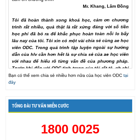
Tôi đã hoàn thành xong khoá học, cảm ơn chương
trình rất nhiều, quả thật là rất xứng đáng với số tiền
học phí đã bỏ ra để khắc phục hoàn toàn nỗi lo bấy
lâu nay của tôi. Tôi xin có một vài chia sẻ cùng ae học
viên ODC. Trong quá trình tập luyện ngoài sự hướng
dẫn của hlv cần hơn hết là sự chia sẻ của ae học viên
với nhau để hiểu rõ từng vấn đề của phương pháp.
Trước khi đến với ODC tình trạng của tôi rất tệ, qh chỉ
chưa đầy một phú đã out, làm theo các bài tập nhưng
vẫn khong cải thiện đc như nhiều ae học viên đã chia
Bạn có thể xem chia sẻ nhiều hơn nữa của học viên ODC
tại
sẻ với chuong trinh, tôi đã chăm chỉ làm lại từ đầu và
đây
tôi nhận ra ... , lúc này cũng giống như khi đã xuất
tinh lần một va tiếp tục thì thời gian se kéo dài rất lâu,
chỉ khác biệt ở chỗ khi ... để lên dinh lan mot ma ko
TỔNG ĐÀI TƯ VẤN MIỄN CƯỚC
xuat tinh thi ko bi mất sức và qh rat xung o lan thu 2.
Chưa bao gio toi thay vợ hài lòng như bây giờ, khen
ck giỏi, va cung thú thật là lên đỉnh mấy lần liên tiếp.
1800 0025
Một lần nữa xin cảm ơn chương trình!
Nguyễn Trung Kiên, Hạ Long