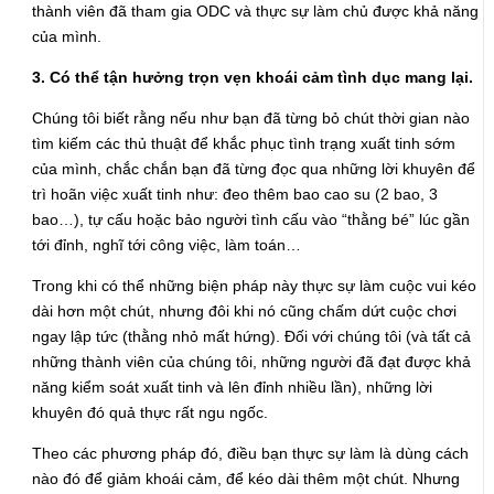
thành viên đã tham gia ODC và thực sự làm chủ được khả năng
của mình.
3. Có thể tận hưởng trọn vẹn khoái cảm tình dục mang lại.
Chúng tôi biết rằng nếu như bạn đã từng bỏ chút thời gian nào
tìm kiếm các thủ thuật để khắc phục tình trạng xuất tinh sớm
của mình, chắc chắn bạn đã từng đọc qua những lời khuyên để
trì hoãn việc xuất tinh như: đeo thêm bao cao su (2 bao, 3
bao…), tự cấu hoặc bảo người tình cấu vào “thằng bé” lúc gần
tới đỉnh, nghĩ tới công việc, làm toán…
Trong khi có thể những biện pháp này thực sự làm cuộc vui kéo
dài hơn một chút, nhưng đôi khi nó cũng chấm dứt cuộc chơi
ngay lập tức (thằng nhỏ mất hứng). Đối với chúng tôi (và tất cả
những thành viên của chúng tôi, những người đã đạt được khả
năng kiểm soát xuất tinh và lên đỉnh nhiều lần), những lời
khuyên đó quả thực rất ngu ngốc.
Theo các phương pháp đó, điều bạn thực sự làm là dùng cách
nào đó để giảm khoái cảm, để kéo dài thêm một chút. Nhưng