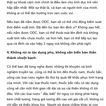
thật sự khoái cảm mới chính là điều làm cho tình dục trở nên
hấp dẫn nhất. Một sự thật là, cả bạn và người tình của mình,
không ai có thể tận hưởng trọn vẹn cuộc vui.
Nếu bạn đã nắm được ODC, bạn sẽ có thể chủ động kiểm soát
thời điểm xuất tinh. Đã đến lúc bạn lên đỉnh ư? Không sao hết,
nếu nắm được ODC, bạn có thể thoải mái lên đỉnh mà không
xuất tinh nếu chưa muốn, và hơn hết, bạn có thể tiếp tục lao
qua cả đỉnh và vào hiệp 2 ngay mà không cần phải nghỉ.
4. Không rủi ro tác dụng phụ, không cần biến bản thân
thành chuột bạch.
Có thể bạn đã từng nghe được những lời khuyên và kinh
nghiệm truyền tai, cũng có thể là tìm đến thuốc nam, thuốc bắc,
uống các loại rượu ngâm đủ thứ kỳ quái để khắc phục tình trạng
của mình. Với các loại thuốc nam, thuốc bắc nếu có tác dụng
cũng sẽ cần một thời gian rất dài và sự cải thiện không rõ tới
đâu. Với các loại rượu ” đặc biệt” thì nguy cơ dùng phải hàng
kém chất lượng, hàng giả tương đối cao với giá cắt cổ, không có
chỉ dẫn và thiếu khoa học. Người sử dụng chẳng khác gì con