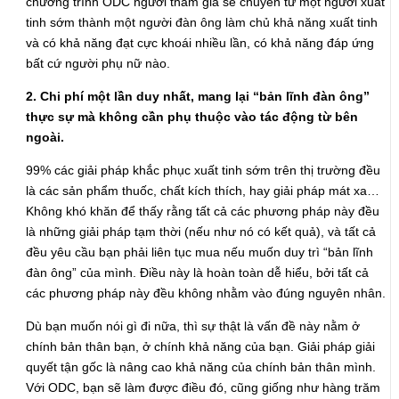
chương trình ODC người tham gia sẽ chuyển từ một người xuất
tinh sớm thành một người đàn ông làm chủ khả năng xuất tinh
và có khả năng đạt cực khoái nhiều lần, có khả năng đáp ứng
bất cứ người phụ nữ nào.
2. Chi phí một lần duy nhất, mang lại “bản lĩnh đàn ông”
thực sự mà không cần phụ thuộc vào tác động từ bên
ngoài.
99% các giải pháp khắc phục xuất tinh sớm trên thị trường đều
là các sản phẩm thuốc, chất kích thích, hay giải pháp mát xa…
Không khó khăn để thấy rằng tất cả các phương pháp này đều
là những giải pháp tạm thời (nếu như nó có kết quả), và tất cả
đều yêu cầu bạn phải liên tục mua nếu muốn duy trì “bản lĩnh
đàn ông” của mình. Điều này là hoàn toàn dễ hiểu, bởi tất cả
các phương pháp này đều không nhằm vào đúng nguyên nhân.
Dù bạn muốn nói gì đi nữa, thì sự thật là vấn đề này nằm ở
chính bản thân bạn, ở chính khả năng của bạn. Giải pháp giải
quyết tận gốc là nâng cao khả năng của chính bản thân mình.
Với ODC, bạn sẽ làm được điều đó, cũng giống như hàng trăm