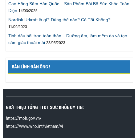
Cao Hồng Sâm Hàn Quốc – Sản Phẩm Bồi Bổ Sức Khỏe Toàn
“Tôi đã
kéo dài thời gian quan hệ
lên gấp 4 lần trước
Diện
14/03/2025
đây, sự thực thật tuyệt vời, rất cảm ơn chương trình”
Nordisk Urkraft là gì? Dùng thế nào? Có Tốt Không?
“Tôi rất cảm ơn vì hiện giờ tôi đã có thể kéo dài thời
11/09/2023
gian quan hệ với vợ gấp 4 lần trước đây mà không hề
gặp khó khăn gì. Giờ chúng tôi có thể có thời gian để
Tinh dầu bôi trơn toàn thân – Dưỡng ẩm, làm mềm da và tạo
thử nhiều tư thế khác mà không cần phải vội vàng
cảm giác thoải mái
23/05/2023
như trước đây. Thật ra tôi có thể kéo dài hơn nhưng
sẽ rất mệt, vì vậy tôi sẽ làm theo lời khuyên là phải tập
thể dục nhiều hơn. Rất cảm ơn chương trình.”
BẢN LĨNH ĐÀN ÔNG !
Mr. Cương., Bắc Giang
"Tôi đã cho cô ấy lên đỉnh nhiều lần và mỗi lần rất lâu,
tôi thật sự mãn nguyện“
Tôi đã tham gia chương trình
cách đây vài tuần trong khi tìm google về
cách chữa
GIỚI THIỆU TỔNG TTĐT SỨC KHỎE UY TÍN:
xuất tinh sớm
. Tới sau khi tham gia chương trình tôi
mới biết xuất tinh sớm không hẳn là một loại bệnh và
https://moh.gov.vn/
có thể cải thiện hoàn toàn. Tập theo hướng dẫn, tôi
https://www.who.int/vietnam/vi
đã có thể lên đỉnh nhiều lần mà không xuất tinh. Vợ
tôi đặc biệt rất thích khi tôi áp dụng kỹ năng cuối