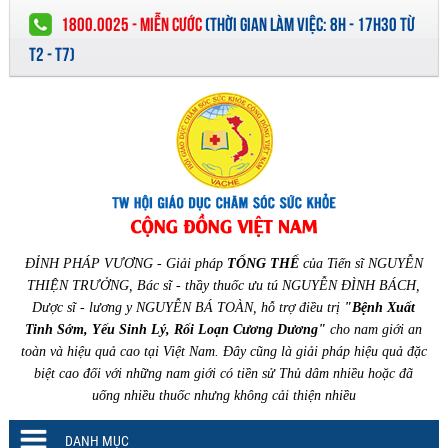
1800.0025 - MIỄN CƯỚC
(
THỜI GIAN LÀM VIỆC:
8H - 17H30 TỪ
T2 - T7)
ĐỈNH PHÁP VƯƠNG - Giải pháp
TỔNG THỂ
của Tiến sĩ NGUYỄN
THIỆN TRƯỞNG, Bác sĩ - thầy thuốc ưu tú NGUYỄN ĐÌNH BÁCH,
Dược sĩ - lương y NGUYỄN BÁ TOÀN, hỗ trợ điều trị
"Bệnh Xuất
Tinh Sớm, Yếu Sinh Lý, Rối Loạn Cương Dương"
cho nam giới an
toàn và hiệu quả cao tại Việt Nam. Đây cũng là giải pháp hiệu quả đặc
biệt cao đối với những nam giới có tiền sử Thủ dâm nhiều hoặc đã
uống nhiều thuốc nhưng không cải thiện nhiều
DANH MỤC