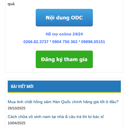
Mr.Kiên., Hải Phòng
quả
“Tôi đã làm được điều mà tôi đã từng cảm thấy tuyệt
vọng khi không thể thực hiện nó.”
“Tôi nghĩ tôi
Hỗ trợ online 24/24
không phải người
xuất tinh quá sớm
, trước đây tôi có
thể kéo dài 15-20 phút, nhưng như vậy không đủ để
0266.82.3737 * 0904 750 363 * 09898.05151
vợ tôi lên đỉnh. Thường thì vợ tôi chỉ lên được nếu ở
trên, nếu không tôi sẽ không có đủ thời gian. Cô ấy
luôn thắc mắc vì không biết lên ở bên dưới sẽ thế
nào. Cô ấy quá hấp dẫn làm tôi không thể kéo dài
được. Nhưng sau khi kết thúc ODC tôi đã có thể thoải
mái mà không lo “hết xăng”. Tôi có thể cho vợ lên
đỉnh không chỉ 1 mà là 2 lần. Thật tuyệt! Tôi không
BÀI VIẾT MỚI
nghĩ mình có thể nói chuyện này, nhưng bởi vì
chương trình không phải gặp trực tiếp, và tôi đằng
Mua tinh chất hồng sâm Hàn Quốc chính hãng giá tốt ở đâu?
nào cũng dùng tên giả, nên tôi mới có thể nói ra điều
26/10/2025
này. Cảm ơn chương trình.”
Trần Linh ., TPHCM
Cách chữa vô sinh nam tại nhà & câu trả lời từ bác sĩ
10/04/2025