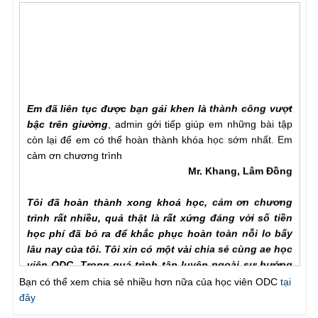
Em đã liên tục được bạn gái khen là thành công vượt
bậc trên giường
, admin gởi tiếp giúp em những bài tập
còn lại để em có thể hoàn thành khóa học sớm nhất. Em
cảm ơn chương trình
Mr. Khang, Lâm Đồng
Tôi đã hoàn thành xong khoá học, cảm ơn chương
trình rất nhiều, quả thật là rất xứng đáng với số tiền
học phí đã bỏ ra để khắc phục hoàn toàn nỗi lo bấy
lâu nay của tôi. Tôi xin có một vài chia sẻ cùng ae học
viên ODC. Trong quá trình tập luyện ngoài sự hướng
dẫn của hlv cần hơn hết là sự chia sẻ của ae học viên
Bạn có thể xem chia sẻ nhiều hơn nữa của học viên ODC
tại
với nhau để hiểu rõ từng vấn đề của phương pháp.
đây
Trước khi đến với ODC tình trạng của tôi rất tệ, qh chỉ
chưa đầy một phú đã out, làm theo các bài tập nhưng