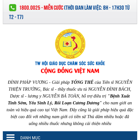
1800.0025 - MIỄN CƯỚC
(
THỜI GIAN LÀM VIỆC:
8H - 17H30 TỪ
T2 - T7)
ĐỈNH PHÁP VƯƠNG - Giải pháp
TỔNG THỂ
của Tiến sĩ NGUYỄN
THIỆN TRƯỞNG, Bác sĩ - thầy thuốc ưu tú NGUYỄN ĐÌNH BÁCH,
Dược sĩ - lương y NGUYỄN BÁ TOÀN, hỗ trợ điều trị
"Bệnh Xuất
Tinh Sớm, Yếu Sinh Lý, Rối Loạn Cương Dương"
cho nam giới an
toàn và hiệu quả cao tại Việt Nam. Đây cũng là giải pháp hiệu quả đặc
biệt cao đối với những nam giới có tiền sử Thủ dâm nhiều hoặc đã
uống nhiều thuốc nhưng không cải thiện nhiều
DANH MỤC