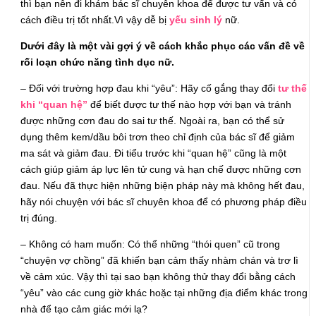
thì bạn nên đi khám bác sĩ chuyên khoa để được tư vấn và có
cách điều trị tốt nhất.Vì vậy dễ bị
yếu sinh lý
nữ.
Dưới đây là một vài gợi ý về cách khắc phục các vấn đề về
rối loạn chức năng tình dục nữ.
– Đối với trường hợp đau khi “yêu”: Hãy cố gắng thay đổi
tư thế
khi “quan hệ”
để biết được tư thế nào hợp với bạn và tránh
được những cơn đau do sai tư thế. Ngoài ra, bạn có thể sử
dụng thêm kem/dầu bôi trơn theo chỉ định của bác sĩ để giảm
ma sát và giảm đau. Đi tiểu trước khi “quan hệ” cũng là một
cách giúp giảm áp lực lên tử cung và hạn chế được những cơn
đau. Nếu đã thực hiện những biện pháp này mà không hết đau,
hãy nói chuyện với bác sĩ chuyên khoa để có phương pháp điều
trị đúng.
– Không có ham muốn: Có thể những “thói quen” cũ trong
“chuyện vợ chồng” đã khiến bạn cảm thấy nhàm chán và trơ lì
về cảm xúc. Vậy thì tại sao bạn không thử thay đổi bằng cách
“yêu” vào các cung giờ khác hoặc tại những địa điểm khác trong
nhà để tạo cảm giác mới lạ?