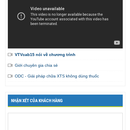
VTVcab15 nói về chương trình
Giới chuyên gia chia sẻ
ODC - Giải pháp chữa XTS không dùng thuốc
NHẬN XÉT CỦA KHÁCH HÀNG