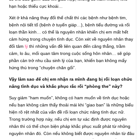
hạn hoặc thiếu cực khoái…
Xét ở khả năng thay đổi thể chất thì các bệnh như bệnh tim,
bệnh nội tiết tố (bệnh ở tuyến giáp…), bệnh tiểu đường và rối
loạn thần kinh… có thể là nguyên nhân khiến chị em mất hết
cảm hứng trong chuyện tình dục. Còn xét về nguyên nhân thay
đổi tâm
lý
thì những vấn đề liên quan đến căng thẳng, trầm
cảm, lo âu, mối quan tâm trong cuộc sống hôn nhân… sẽ góp
phần cản trở nhu cầu sinh lý của bạn, khiến bạn không mấy
hứng thú trong “chuyện chăn gối”.
Vậy làm sao để chị em nhận ra mình đang bị rối loạn chức
năng tình dục và khắc phục rắc rối “phòng the” này?
Suy giảm “ham muốn”, không có ham muốn về tình dục hoặc
nếu bạn không cảm thấy thoải mái khi “giao ban” là những biểu
hiện rõ rệt nhất của vấn đề rối loạn chức năng tình dục nữ.
Trong trường hợp này, nếu chị em tự xác định được nguyên
nhân thì có thể chọn biện pháp khắc phục xuất phát từ những
nguyên nhân đó. Còn nếu không biết được nguyên nhân từ đâu