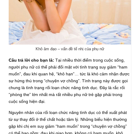
Khô âm đạo – vấn đề tế nhị của phụ nữ
Câu trả lời cho bạn là:
Tại nhiều thời điểm trong cuộc sống,
người phụ nữ có thể phải đối mặt với tình trạng suy giảm “ham
muốn”, đau khi quan hệ, “khô hạn”… tức là khó cảm nhận được
sự hứng thú trong “chuyện vợ chồng”. Tình trạng này được gọi
chung là tình trạng rối loạn chức năng tình dục. Đây là rắc rối
“phòng the” lớn nhất mà rất nhiều phụ nữ trẻ gặp phải trong
cuộc sống hiện đại.
Nguyên nhân của rối loạn chức năng tình dục có thể xuất phát
từ sự thay đổi ở thể chất hoặc tâm lý. Những biểu hiện thường
gặp khi chị em suy giảm “ham muốn” trong “chuyện vợ chồng”
có thể bao gồm: đau khi giao hợp, không có ham muốn, khô