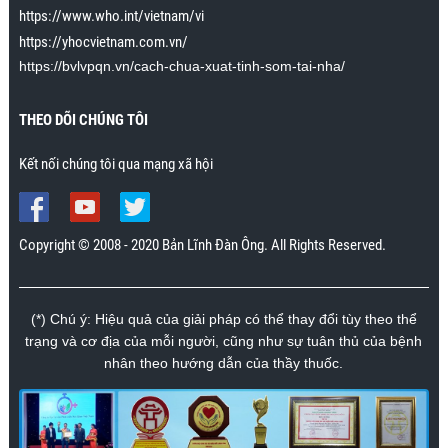
https://www.who.int/vietnam/vi
dài tới khoảng 30 giây. Trước đây cô ấy lên đỉnh chỉ
https://yhocvietnam.com.vn/
kéo dài trong vài giây. Cảm ơn chương trình rất
nhiều.”
https://bvlvpqn.vn/cach-chua-xuat-tinh-som-tai-nha/
Mr. Nhân., Khánh Hòa
THEO DÕI CHÚNG TÔI
Kết nối chúng tôi qua mạng xã hội
Copyright © 2008 - 2020 Bản Lĩnh Đàn Ông. All Rights Reserved.
(*) Chú ý: Hiệu quả của giải pháp có thể thay đổi tùy theo thể
trạng và cơ địa của mỗi người, cũng như sự tuân thủ của bệnh
nhân theo hướng dẫn của thầy thuốc.