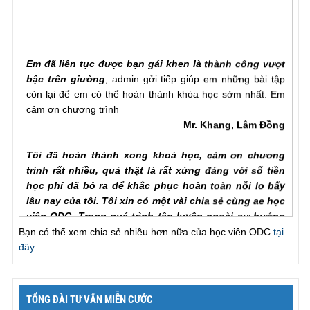
Em đã liên tục được bạn gái khen là thành công vượt
bậc trên giường
, admin gởi tiếp giúp em những bài tập
còn lại để em có thể hoàn thành khóa học sớm nhất. Em
cảm ơn chương trình
Mr. Khang, Lâm Đồng
Tôi đã hoàn thành xong khoá học, cảm ơn chương
trình rất nhiều, quả thật là rất xứng đáng với số tiền
học phí đã bỏ ra để khắc phục hoàn toàn nỗi lo bấy
lâu nay của tôi. Tôi xin có một vài chia sẻ cùng ae học
viên ODC. Trong quá trình tập luyện ngoài sự hướng
dẫn của hlv cần hơn hết là sự chia sẻ của ae học viên
Bạn có thể xem chia sẻ nhiều hơn nữa của học viên ODC
tại
với nhau để hiểu rõ từng vấn đề của phương pháp.
đây
Trước khi đến với ODC tình trạng của tôi rất tệ, qh chỉ
chưa đầy một phú đã out, làm theo các bài tập nhưng
vẫn khong cải thiện đc như nhiều ae học viên đã chia
sẻ với chuong trinh, tôi đã chăm chỉ làm lại từ đầu và
TỔNG ĐÀI TƯ VẤN MIỄN CƯỚC