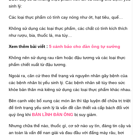
sinh lý:
Các loại thực phẩm có tính cay nóng như ớt, hạt tiêu, quế…
Không sử dụng các loại thực phẩm, các chất có tính kích thích
như rượu, bia, thuốc lá, ma túy…
Xem thêm bài viết :
5 cảnh báo cho đàn ông tự sướng
Không nên sử dụng rau răm hoặc đậu tương và các loại thực
phẩm chiết xuất từ đậu tương.
Ngoài ra, căn cứ theo thể trạng và nguyên nhân gây bệnh của
các bệnh nhân bị yếu sinh lý. Các bệnh nhân sẽ tùy theo sức
khỏe bản thân mà kiêng sử dụng các loại thực phẩm khác nhau.
Bên cạnh việc bổ xung các món ăn thì tập luyện để chữa trị triệt
để tình trạng yếu sinh lý là vấn đề cần thiết và cấp bách đối với
quý ông khi
BẢN LĨNH ĐÀN ÔNG
bị suy giảm.
Nhưng chữa thế nào, thuốc gì, cơ sở nào uy tìn, đáng tin cậy và
an toàn là vấn để nan giải và đau đầu với đấng mày râu, bơi