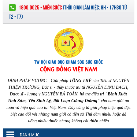
1800.0025 - MIỄN CƯỚC
(
THỜI GIAN LÀM VIỆC:
8H - 17H30 TỪ
T2 - T7)
ĐỈNH PHÁP VƯƠNG - Giải pháp
TỔNG THỂ
của Tiến sĩ NGUYỄN
THIỆN TRƯỞNG, Bác sĩ - thầy thuốc ưu tú NGUYỄN ĐÌNH BÁCH,
Dược sĩ - lương y NGUYỄN BÁ TOÀN, hỗ trợ điều trị
"Bệnh Xuất
Tinh Sớm, Yếu Sinh Lý, Rối Loạn Cương Dương"
cho nam giới an
toàn và hiệu quả cao tại Việt Nam. Đây cũng là giải pháp hiệu quả đặc
biệt cao đối với những nam giới có tiền sử Thủ dâm nhiều hoặc đã
uống nhiều thuốc nhưng không cải thiện nhiều
DANH MỤC