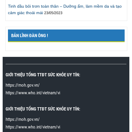
gặp khó khăn gì. Giờ chúng tôi có thể có thời gian để
Tinh dầu bôi trơn toàn thân – Dưỡng ẩm, làm mềm da và tạo
thử nhiều tư thế khác mà không cần phải vội vàng
cảm giác thoải mái
23/05/2023
như trước đây. Thật ra tôi có thể kéo dài hơn nhưng
sẽ rất mệt, vì vậy tôi sẽ làm theo lời khuyên là phải tập
thể dục nhiều hơn. Rất cảm ơn chương trình.”
BẢN LĨNH ĐÀN ÔNG !
Mr. Cương., Bắc Giang
"Tôi đã cho cô ấy lên đỉnh nhiều lần và mỗi lần rất lâu,
tôi thật sự mãn nguyện“
Tôi đã tham gia chương trình
cách đây vài tuần trong khi tìm google về
cách chữa
GIỚI THIỆU TỔNG TTĐT SỨC KHỎE UY TÍN:
xuất tinh sớm
. Tới sau khi tham gia chương trình tôi
mới biết xuất tinh sớm không hẳn là một loại bệnh và
https://moh.gov.vn/
có thể cải thiện hoàn toàn. Tập theo hướng dẫn, tôi
https://www.who.int/vietnam/vi
đã có thể lên đỉnh nhiều lần mà không xuất tinh. Vợ
tôi đặc biệt rất thích khi tôi áp dụng kỹ năng cuối
trong bài cách để cho cô ấy lên đỉnh nhiều lần và kéo
GIỚI THIỆU TỔNG TTĐT SỨC KHỎE UY TÍN:
dài khoảnh khắc lên đỉnh 15 phút. Cô ấy không đạt
https://moh.gov.vn/
được tới 15 phút lên đỉnh liên tiếp, nhưng có thể kéo
https://www.who.int/vietnam/vi
dài tới khoảng 30 giây. Trước đây cô ấy lên đỉnh chỉ