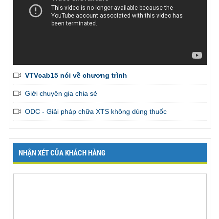
VTVcab15 nói về chương trình
Giới chuyên gia chia sẻ
ODC - Giải pháp chữa XTS không dùng thuốc
NHẬN XÉT CỦA KHÁCH HÀNG