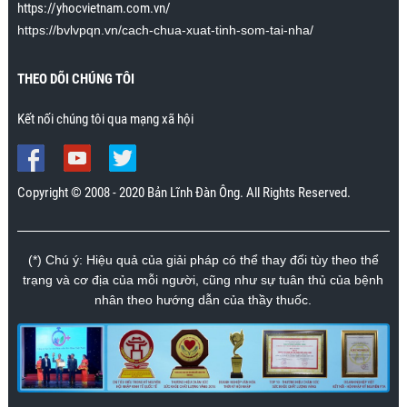
kéo dài trong vài giây. Cảm ơn chương trình rất
https://yhocvietnam.com.vn/
nhiều.”
https://bvlvpqn.vn/cach-chua-xuat-tinh-som-tai-nha/
Mr. Nhân., Khánh Hòa
THEO DÕI CHÚNG TÔI
Kết nối chúng tôi qua mạng xã hội
Copyright © 2008 - 2020 Bản Lĩnh Đàn Ông. All Rights Reserved.
(*) Chú ý: Hiệu quả của giải pháp có thể thay đổi tùy theo thể
trạng và cơ địa của mỗi người, cũng như sự tuân thủ của bệnh
nhân theo hướng dẫn của thầy thuốc.