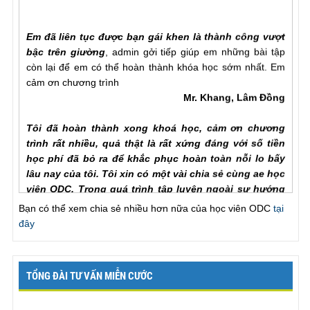
Em đã liên tục được bạn gái khen là thành công vượt
bậc trên giường
, admin gởi tiếp giúp em những bài tập
còn lại để em có thể hoàn thành khóa học sớm nhất. Em
cảm ơn chương trình
Mr. Khang, Lâm Đồng
Tôi đã hoàn thành xong khoá học, cảm ơn chương
trình rất nhiều, quả thật là rất xứng đáng với số tiền
học phí đã bỏ ra để khắc phục hoàn toàn nỗi lo bấy
lâu nay của tôi. Tôi xin có một vài chia sẻ cùng ae học
viên ODC. Trong quá trình tập luyện ngoài sự hướng
dẫn của hlv cần hơn hết là sự chia sẻ của ae học viên
Bạn có thể xem chia sẻ nhiều hơn nữa của học viên ODC
tại
với nhau để hiểu rõ từng vấn đề của phương pháp.
đây
Trước khi đến với ODC tình trạng của tôi rất tệ, qh chỉ
chưa đầy một phú đã out, làm theo các bài tập nhưng
vẫn khong cải thiện đc như nhiều ae học viên đã chia
sẻ với chuong trinh, tôi đã chăm chỉ làm lại từ đầu và
TỔNG ĐÀI TƯ VẤN MIỄN CƯỚC
tôi nhận ra ... , lúc này cũng giống như khi đã xuất
tinh lần một va tiếp tục thì thời gian se kéo dài rất lâu,