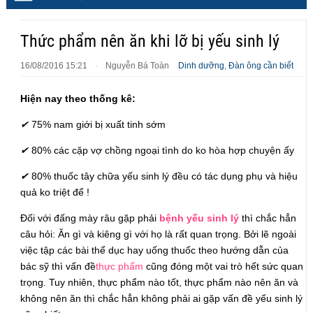
Thức phẩm nên ăn khi lỡ bị yếu sinh lý
16/08/2016 15:21
Nguyễn Bá Toàn
Dinh dưỡng
,
Đàn ông cần biết
·
Hiện nay theo thống kê:
✔
75% nam giới bị xuất tinh sớm
✔
80% các cặp vợ chồng ngoại tình do ko hòa hợp chuyện ấy
✔
80% thuốc tây chữa yếu sinh lý đều có tác dụng phụ và hiệu
quả ko triệt để !
Đối với đấng mày râu gặp phải
bệnh yếu sinh lý
thì chắc hẳn
câu hỏi: Ăn gì và kiêng gì với họ là rất quan trọng. Bởi lẽ ngoài
việc tập các bài thể dục hay uống thuốc theo hướng dẫn của
bác sỹ thì vấn đề
thực phẩm
cũng đóng một vai trò hết sức quan
trọng. Tuy nhiên, thực phẩm nào tốt, thực phẩm nào nên ăn và
không nên ăn thì chắc hẳn không phải ai gặp vấn đề yếu sinh lý