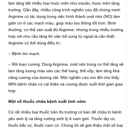
làm tăng tiết nhiều loại hoóc môn như insulin, hoóc môn tăng
trưởng. Gần đây, nhiều công trình nghiên cứu đã chứng minh
Arginine có tác dụng trong việc hình thành oxid nitơ (NO) làm
giãn cơ ở các mạch máu, giúp máu lưu thông tốt hơn. Bình
thường, cơ thể sản xuất đủ Arginine; nhưng trong nhiều trường
hợp với nhu cầu tăng thì việc bổ sung từ ngoài là cần thiết.
Arginine có thể dùng điều trị :
– Bệnh tim mạch.
– Rối loạn cương: Dùng Arginine, oxid nitơ trong cơ thể tăng sẽ
làm tăng lượng máu vào các thể hang, thể xốp, làm tăng khả
năng cương của dương vật. Một nghiên cứu mù đôi cho thấy
88% bệnh nhân có cải thiện và cương được suốt thời gian giao
hợp.
Một số thuốc chữa bệnh xuất tinh sớm
Có rất nhiều loại thuốc trên thị trường có bán để chữa trị bệnh
yếu sinh lý và tăng cường sinh lý ở nam giới. Thuốc tây có,
thuốc bắc có, thuốc nam có. Chúng tôi sẽ giới thiệu một số loại