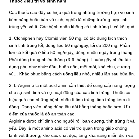
Thuốc điều trị vô sinh nam
Các thuốc sau đây có hiệu quả trong những trường hợp vô sinh
tiềm năng hoặc bán vô sinh, nghĩa là những trường hợp tinh
trùng yếu và ít. Các bệnh nhân không có tinh trùng ít có kết quả.
1. Clomiphen hay Clomid viên 50 mg, có tác dụng kích thích
sinh tinh trùng tốt, dùng liều 50 mg/ngày, tối đa 200 mg. Phần
lớn có kết quả ở liều 50 mg/ngày, dùng nhiều ngày trong tháng.
Phải dùng trong nhiều tháng (3-6 tháng). Thuốc gây nhiều tác
dụng phụ như nhức đầu, buồn nôn, mệt mỏi, khó chịu, cương
vú… Khắc phục bằng cách uống liều nhỏ, nhiều lần sau bữa ăn.
2. L-Arginine là một acid amin cần thiết để cung cấp năng lượng
cho sự sinh tinh và sự hoạt động của các tinh trùng. Thuốc có
hiệu quả cho những bệnh nhân ít tinh trùng, tinh trùng kém di
động. Dạng viên uống dùng lâu dài hằng tháng hoặc hơn. Ưu
điểm của thuốc là độ an toàn cao.
Arginine được chỉ định cho người rối loạn cương, tinh trùng ít và
yếu. Đây là một amino acid có vai trò quan trọng giúp chóng
lành vết thương, khử các chất độc, tăng khả năng miễn dịch và