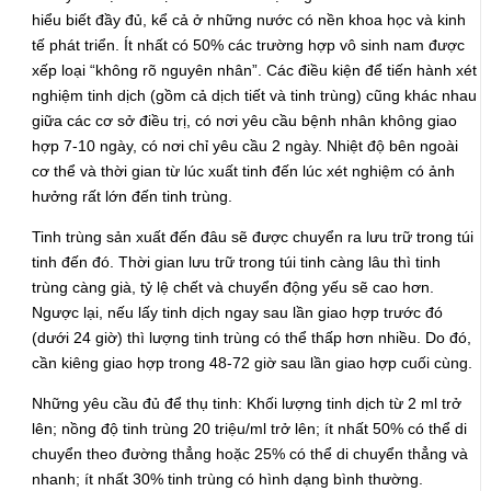
hiểu biết đầy đủ, kể cả ở những nước có nền khoa học và kinh
tế phát triển. Ít nhất có 50% các trường hợp vô sinh nam được
xếp loại “không rõ nguyên nhân”. Các điều kiện để tiến hành xét
nghiệm tinh dịch (gồm cả dịch tiết và tinh trùng) cũng khác nhau
giữa các cơ sở điều trị, có nơi yêu cầu bệnh nhân không giao
hợp 7-10 ngày, có nơi chỉ yêu cầu 2 ngày. Nhiệt độ bên ngoài
cơ thể và thời gian từ lúc xuất tinh đến lúc xét nghiệm có ảnh
hưởng rất lớn đến tinh trùng.
Tinh trùng sản xuất đến đâu sẽ được chuyển ra lưu trữ trong túi
tinh đến đó. Thời gian lưu trữ trong túi tinh càng lâu thì tinh
trùng càng già, tỷ lệ chết và chuyển động yếu sẽ cao hơn.
Ngược lại, nếu lấy tinh dịch ngay sau lần giao hợp trước đó
(dưới 24 giờ) thì lượng tinh trùng có thể thấp hơn nhiều. Do đó,
cần kiêng giao hợp trong 48-72 giờ sau lần giao hợp cuối cùng.
Những yêu cầu đủ để thụ tinh: Khối lượng tinh dịch từ 2 ml trở
lên; nồng độ tinh trùng 20 triệu/ml trở lên; ít nhất 50% có thể di
chuyển theo đường thẳng hoặc 25% có thể di chuyển thẳng và
nhanh; ít nhất 30% tinh trùng có hình dạng bình thường.