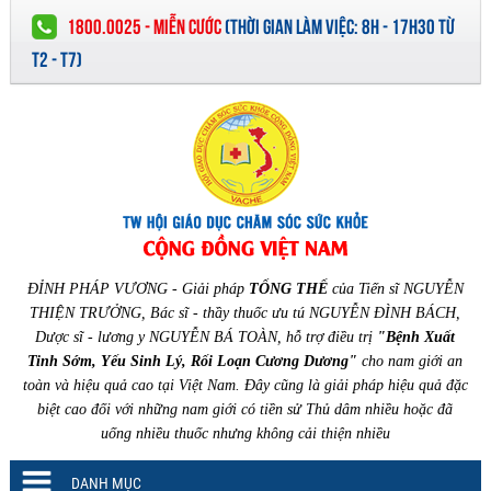
1800.0025 - MIỄN CƯỚC
(
THỜI GIAN LÀM VIỆC:
8H - 17H30 TỪ
T2 - T7)
ĐỈNH PHÁP VƯƠNG - Giải pháp
TỔNG THỂ
của Tiến sĩ NGUYỄN
THIỆN TRƯỞNG, Bác sĩ - thầy thuốc ưu tú NGUYỄN ĐÌNH BÁCH,
Dược sĩ - lương y NGUYỄN BÁ TOÀN, hỗ trợ điều trị
"Bệnh Xuất
Tinh Sớm, Yếu Sinh Lý, Rối Loạn Cương Dương"
cho nam giới an
toàn và hiệu quả cao tại Việt Nam. Đây cũng là giải pháp hiệu quả đặc
biệt cao đối với những nam giới có tiền sử Thủ dâm nhiều hoặc đã
uống nhiều thuốc nhưng không cải thiện nhiều
DANH MỤC