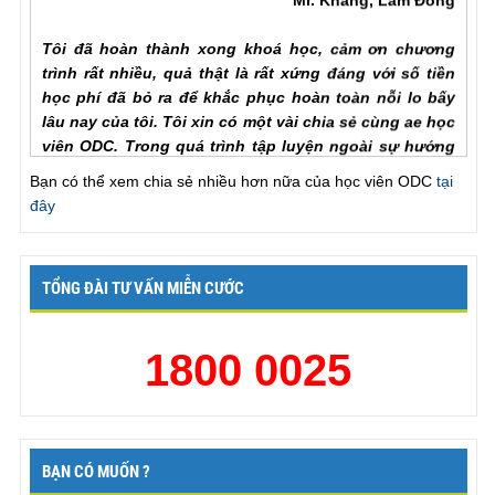
Tôi đã hoàn thành xong khoá học, cảm ơn chương
trình rất nhiều, quả thật là rất xứng đáng với số tiền
học phí đã bỏ ra để khắc phục hoàn toàn nỗi lo bấy
lâu nay của tôi. Tôi xin có một vài chia sẻ cùng ae học
viên ODC. Trong quá trình tập luyện ngoài sự hướng
dẫn của hlv cần hơn hết là sự chia sẻ của ae học viên
với nhau để hiểu rõ từng vấn đề của phương pháp.
Bạn có thể xem chia sẻ nhiều hơn nữa của học viên ODC
tại
Trước khi đến với ODC tình trạng của tôi rất tệ, qh chỉ
đây
chưa đầy một phú đã out, làm theo các bài tập nhưng
vẫn khong cải thiện đc như nhiều ae học viên đã chia
sẻ với chuong trinh, tôi đã chăm chỉ làm lại từ đầu và
TỔNG ĐÀI TƯ VẤN MIỄN CƯỚC
tôi nhận ra ... , lúc này cũng giống như khi đã xuất
tinh lần một va tiếp tục thì thời gian se kéo dài rất lâu,
chỉ khác biệt ở chỗ khi ... để lên dinh lan mot ma ko
1800 0025
xuat tinh thi ko bi mất sức và qh rat xung o lan thu 2.
Chưa bao gio toi thay vợ hài lòng như bây giờ, khen
ck giỏi, va cung thú thật là lên đỉnh mấy lần liên tiếp.
Một lần nữa xin cảm ơn chương trình!
Nguyễn Trung Kiên, Hạ Long
BẠN CÓ MUỐN ?