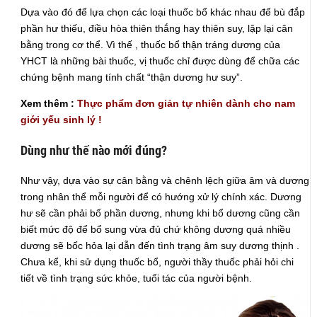
Dựa vào đó để lựa chọn các loại thuốc bổ khác nhau để bù đắp
phần hư thiếu, điều hòa thiên thắng hay thiên suy, lập lại cân
bằng trong cơ thể. Vì thế , thuốc bổ thận tráng dương của
YHCT là những bài thuốc, vị thuốc chỉ được dùng để chữa các
chứng bệnh mang tính chất “thận dương hư suy”.
Xem thêm :
Thực phẩm đơn giản tự nhiên dành cho nam
giới yếu sinh lý !
Dùng như thế nào mới đúng?
Như vậy, dựa vào sự cân bằng và chênh lệch giữa âm và dương
trong nhân thể mỗi người để có hướng xử lý chính xác. Dương
hư sẽ cần phải bổ phần dương, nhưng khi bổ dương cũng cần
biết mức độ để bổ sung vừa đủ chứ không dương quá nhiều
dương sẽ bốc hỏa lại dẫn đến tình trạng âm suy dương thịnh .
Chưa kể, khi sử dụng thuốc bổ, người thầy thuốc phải hỏi chi
tiết về tình trạng sức khỏe, tuổi tác của người bệnh.