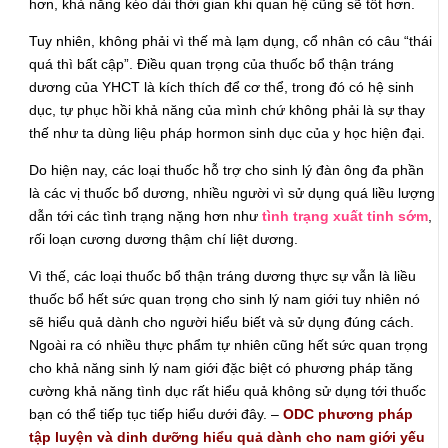
hơn, khả năng kéo dài thời gian khi quan hệ cũng sẽ tốt hơn.
Tuy nhiên, không phải vì thế mà lạm dụng, cổ nhân có câu “thái
quá thì bất cập”. Điều quan trọng của thuốc bổ thận tráng
dương của YHCT là kích thích để cơ thể, trong đó có hệ sinh
dục, tự phục hồi khả năng của mình chứ không phải là sự thay
thế như ta dùng liệu pháp hormon sinh dục của y học hiện đại.
Do hiện nay, các loại thuốc hỗ trợ cho sinh lý đàn ông đa phần
là các vị thuốc bổ dương, nhiều người vì sử dụng quá liều lượng
dẫn tới các tình trạng nặng hơn như
tình trạng xuất tinh sớm
,
rối loạn cương dương thậm chí liệt dương.
Vì thế, các loại thuốc bổ thận tráng dương thực sự vẫn là liều
thuốc bổ hết sức quan trọng cho sinh lý nam giới tuy nhiên nó
sẽ hiểu quả dành cho người hiểu biết và sử dụng đúng cách.
Ngoài ra có nhiều thực phẩm tự nhiên cũng hết sức quan trọng
cho khả năng sinh lý nam giới đặc biệt có phương pháp tăng
cường khả năng tình dục rất hiểu quả không sử dụng tới thuốc
bạn có thể tiếp tục tiếp hiểu dưới đây. –
ODC phương pháp
tập luyện và dinh dưỡng hiểu quả dành cho nam giới yếu