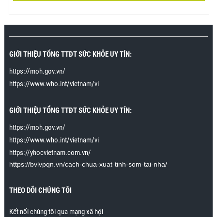
"Tôi đã cho cô ấy lên đỉnh nhiều lần và mỗi lần rất lâu,
tôi thật sự mãn nguyện“
Tôi đã tham gia chương trình
cách đây vài tuần trong khi tìm google về
cách chữa
xuất tinh sớm
. Tới sau khi tham gia chương trình tôi
GIỚI THIỆU TỔNG TTĐT SỨC KHỎE UY TÍN:
mới biết xuất tinh sớm không hẳn là một loại bệnh và
https://moh.gov.vn/
có thể cải thiện hoàn toàn. Tập theo hướng dẫn, tôi
https://www.who.int/vietnam/vi
đã có thể lên đỉnh nhiều lần mà không xuất tinh. Vợ
tôi đặc biệt rất thích khi tôi áp dụng kỹ năng cuối
trong bài cách để cho cô ấy lên đỉnh nhiều lần và kéo
GIỚI THIỆU TỔNG TTĐT SỨC KHỎE UY TÍN:
dài khoảnh khắc lên đỉnh 15 phút. Cô ấy không đạt
https://moh.gov.vn/
được tới 15 phút lên đỉnh liên tiếp, nhưng có thể kéo
dài tới khoảng 30 giây. Trước đây cô ấy lên đỉnh chỉ
https://www.who.int/vietnam/vi
kéo dài trong vài giây. Cảm ơn chương trình rất
https://yhocvietnam.com.vn/
nhiều.”
https://bvlvpqn.vn/cach-chua-xuat-tinh-som-tai-nha/
Mr. Nhân., Khánh Hòa
THEO DÕI CHÚNG TÔI
Kết nối chúng tôi qua mạng xã hội