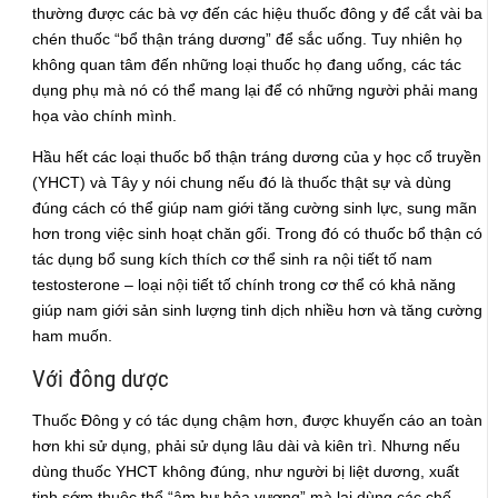
thường được các bà vợ đến các hiệu thuốc đông y để cắt vài ba
chén thuốc “bổ thận tráng dương” để sắc uống. Tuy nhiên họ
không quan tâm đến những loại thuốc họ đang uống, các tác
dụng phụ mà nó có thể mang lại để có những người phải mang
họa vào chính mình.
Hầu hết các loại thuốc bổ thận tráng dương của y học cổ truyền
(YHCT) và Tây y nói chung nếu đó là thuốc thật sự và dùng
đúng cách có thể giúp nam giới tăng cường sinh lực, sung mãn
hơn trong việc sinh hoạt chăn gối. Trong đó có thuốc bổ thận có
tác dụng bổ sung kích thích cơ thể sinh ra nội tiết tố nam
testosterone – loại nội tiết tố chính trong cơ thể có khả năng
giúp nam giới sản sinh lượng tinh dịch nhiều hơn và tăng cường
ham muốn.
Với đông dược
Thuốc Đông y có tác dụng chậm hơn, được khuyến cáo an toàn
hơn khi sử dụng, phải sử dụng lâu dài và kiên trì. Nhưng nếu
dùng thuốc YHCT không đúng, như người bị liệt dương, xuất
tinh sớm thuộc thể “âm hư hỏa vượng” mà lại dùng các chế