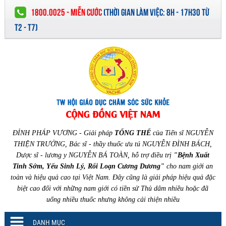
1800.0025 - MIỄN CƯỚC
(
THỜI GIAN LÀM VIỆC:
8H - 17H30 TỪ
T2 - T7)
ĐỈNH PHÁP VƯƠNG - Giải pháp
TỔNG THỂ
của Tiến sĩ NGUYỄN
THIỆN TRƯỞNG, Bác sĩ - thầy thuốc ưu tú NGUYỄN ĐÌNH BÁCH,
Dược sĩ - lương y NGUYỄN BÁ TOÀN, hỗ trợ điều trị
"Bệnh Xuất
Tinh Sớm, Yếu Sinh Lý, Rối Loạn Cương Dương"
cho nam giới an
toàn và hiệu quả cao tại Việt Nam. Đây cũng là giải pháp hiệu quả đặc
biệt cao đối với những nam giới có tiền sử Thủ dâm nhiều hoặc đã
uống nhiều thuốc nhưng không cải thiện nhiều
DANH MỤC