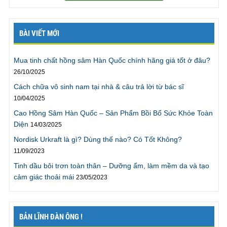
được. Nhưng sau khi kết thúc ODC tôi đã có thể thoải
mái mà không lo “hết xăng”. Tôi có thể cho vợ lên
đỉnh không chỉ 1 mà là 2 lần. Thật tuyệt! Tôi không
BÀI VIẾT MỚI
nghĩ mình có thể nói chuyện này, nhưng bởi vì
chương trình không phải gặp trực tiếp, và tôi đằng
nào cũng dùng tên giả, nên tôi mới có thể nói ra điều
Mua tinh chất hồng sâm Hàn Quốc chính hãng giá tốt ở đâu?
này. Cảm ơn chương trình.”
26/10/2025
Trần Linh ., TPHCM
Cách chữa vô sinh nam tại nhà & câu trả lời từ bác sĩ
10/04/2025
Cao Hồng Sâm Hàn Quốc – Sản Phẩm Bồi Bổ Sức Khỏe Toàn
“Tôi đã
kéo dài thời gian quan hệ
lên gấp 4 lần trước
Diện
14/03/2025
đây, sự thực thật tuyệt vời, rất cảm ơn chương trình”
“Tôi rất cảm ơn vì hiện giờ tôi đã có thể kéo dài thời
Nordisk Urkraft là gì? Dùng thế nào? Có Tốt Không?
gian quan hệ với vợ gấp 4 lần trước đây mà không hề
11/09/2023
gặp khó khăn gì. Giờ chúng tôi có thể có thời gian để
Tinh dầu bôi trơn toàn thân – Dưỡng ẩm, làm mềm da và tạo
thử nhiều tư thế khác mà không cần phải vội vàng
cảm giác thoải mái
23/05/2023
như trước đây. Thật ra tôi có thể kéo dài hơn nhưng
sẽ rất mệt, vì vậy tôi sẽ làm theo lời khuyên là phải tập
thể dục nhiều hơn. Rất cảm ơn chương trình.”
Mr. Cương., Bắc Giang
BẢN LĨNH ĐÀN ÔNG !