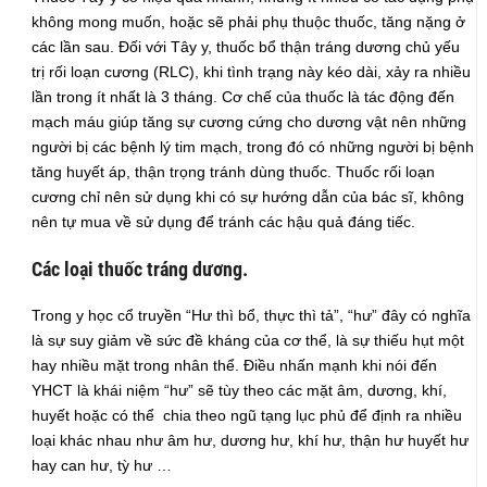
không mong muốn, hoặc sẽ phải phụ thuộc thuốc, tăng nặng ở
các lần sau. Đối với Tây y, thuốc bổ thận tráng dương chủ yếu
trị rối loạn cương (RLC), khi tình trạng này kéo dài, xảy ra nhiều
lần trong ít nhất là 3 tháng. Cơ chế của thuốc là tác động đến
mạch máu giúp tăng sự cương cứng cho dương vật nên những
người bị các bệnh lý tim mạch, trong đó có những người bị bệnh
tăng huyết áp, thận trọng tránh dùng thuốc. Thuốc rối loạn
cương chỉ nên sử dụng khi có sự hướng dẫn của bác sĩ, không
nên tự mua về sử dụng để tránh các hậu quả đáng tiếc.
Các loại thuốc tráng dương.
Trong y học cổ truyền “Hư thì bổ, thực thì tả”, “hư” đây có nghĩa
là sự suy giảm về sức đề kháng của cơ thể, là sự thiếu hụt một
hay nhiều mặt trong nhân thể. Điều nhấn mạnh khi nói đến
YHCT là khái niệm “hư” sẽ tùy theo các mặt âm, dương, khí,
huyết hoặc có thể chia theo ngũ tạng lục phủ để định ra nhiều
loại khác nhau như âm hư, dương hư, khí hư, thận hư huyết hư
hay can hư, tỳ hư …