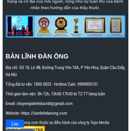
trạng và cơ địa của mỗi người, cũng như sự tuân thủ của bệnh
nhân theo hướng dẫn của thầy thuốc.
BẢN LĨNH ĐÀN ÔNG
Địa chỉ:
Số 18, Lô 4B, Đường Trung Yên 10A, P Yên Hòa, Quận Cầu Giấy,
Hà Nội
Tổng đài tư vấn:
1800.0025
- Hotline/Zalo:
0989805151
Thời gian làm việc: 8h-12h, 13h30-17h30 từ T2-T7 hàng tuần
Email:
chuyengiatinhducnbt@gmail.com
Website:
https://banlinhdanong.com
Banlinhdanong.com thuộc sự điều hành của công ty Tupo Media
Zalo