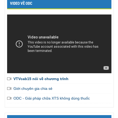
VIDEO VỀ ODC
VTVcab15 nói về chương trình
Giới chuyên gia chia sẻ
ODC - Giải pháp chữa XTS không dùng thuốc