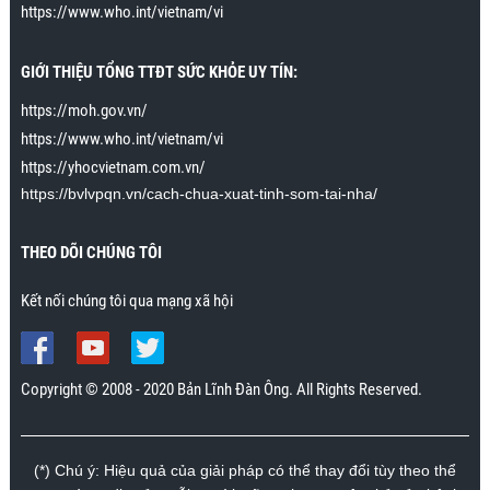
https://www.who.int/vietnam/vi
có thể cải thiện hoàn toàn. Tập theo hướng dẫn, tôi
đã có thể lên đỉnh nhiều lần mà không xuất tinh. Vợ
tôi đặc biệt rất thích khi tôi áp dụng kỹ năng cuối
GIỚI THIỆU TỔNG TTĐT SỨC KHỎE UY TÍN:
trong bài cách để cho cô ấy lên đỉnh nhiều lần và kéo
https://moh.gov.vn/
dài khoảnh khắc lên đỉnh 15 phút. Cô ấy không đạt
https://www.who.int/vietnam/vi
được tới 15 phút lên đỉnh liên tiếp, nhưng có thể kéo
dài tới khoảng 30 giây. Trước đây cô ấy lên đỉnh chỉ
https://yhocvietnam.com.vn/
kéo dài trong vài giây. Cảm ơn chương trình rất
https://bvlvpqn.vn/cach-chua-xuat-tinh-som-tai-nha/
nhiều.”
Mr. Nhân., Khánh Hòa
THEO DÕI CHÚNG TÔI
Kết nối chúng tôi qua mạng xã hội
Copyright © 2008 - 2020 Bản Lĩnh Đàn Ông. All Rights Reserved.
(*) Chú ý: Hiệu quả của giải pháp có thể thay đổi tùy theo thể