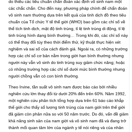
do thiếu các tiêu chuẩn chẩn đoán xác định vô sinh nam một
các chắc chắn. Cho đến nay, phương pháp chính để chẩn đoán
vô sinh nam thường dựa trên kết quả của tinh dịch đồ theo tiêu
chuẩn của Tổ chức Y tế thế giới (WHO) bao gồm các chỉ số về
thể tích tinh dịch, mật độ tinh trùng, tỉ lệ tinh trùng di động, tỉ lệ
tinh trùng hình dạng bình thường… Trong khi đó, các chỉ số này
có thể thay đổi tùy theo thời điểm thử, kỹ thuật thực hiện xét
nghiệm và sai số của cách đánh giá. Ngoài ra, có những trường
hợp các chỉ số cơ bản nằm trong giới hạn bình thường nhưng
người này vẫn vô sinh do tinh trùng suy giảm chức năng; hoặc
có những trường hợp các chỉ số dưới mức bình thường nhưng
người chồng vẫn có con bình thường.
Theo Irvine, tần suất vô sinh nam được báo cáo bởi nhiều
nghiên cứu lớn thay đổi từ dưới 20% đến trên 60%. Năm 1992,
một nghiên cứu phân tích tổng hợp dựa trên 61 báo cáo khắp
thế giới cho thấy số lượng tinh trùng của nam giới trên thế giới
đã giảm còn phân nữa so với 50 năm trước. Do đó, vấn đề giảm
khả năng sinh sản của nam giới và vô sinh nam đã và đang trở
thành mối quan tâm lớn của ngành y tế nói riêng và của nhân