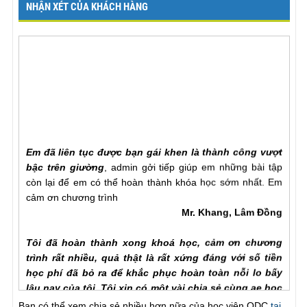
NHẬN XÉT CỦA KHÁCH HÀNG
Em đã liên tục được bạn gái khen là thành công vượt
bậc trên giường
, admin gởi tiếp giúp em những bài tập
còn lại để em có thể hoàn thành khóa học sớm nhất. Em
cảm ơn chương trình
Mr. Khang, Lâm Đồng
Tôi đã hoàn thành xong khoá học, cảm ơn chương
trình rất nhiều, quả thật là rất xứng đáng với số tiền
học phí đã bỏ ra để khắc phục hoàn toàn nỗi lo bấy
lâu nay của tôi. Tôi xin có một vài chia sẻ cùng ae học
viên ODC. Trong quá trình tập luyện ngoài sự hướng
dẫn của hlv cần hơn hết là sự chia sẻ của ae học viên
Bạn có thể xem chia sẻ nhiều hơn nữa của học viên ODC
tại