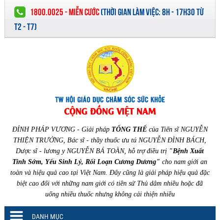
1800.0025 - MIỄN CƯỚC
(
THỜI GIAN LÀM VIỆC:
8H - 17H30 TỪ
T2 - T7)
ĐỈNH PHÁP VƯƠNG - Giải pháp
TỔNG THỂ
của Tiến sĩ NGUYỄN
THIỆN TRƯỞNG, Bác sĩ - thầy thuốc ưu tú NGUYỄN ĐÌNH BÁCH,
Dược sĩ - lương y NGUYỄN BÁ TOÀN, hỗ trợ điều trị
"Bệnh Xuất
Tinh Sớm, Yếu Sinh Lý, Rối Loạn Cương Dương"
cho nam giới an
toàn và hiệu quả cao tại Việt Nam. Đây cũng là giải pháp hiệu quả đặc
biệt cao đối với những nam giới có tiền sử Thủ dâm nhiều hoặc đã
uống nhiều thuốc nhưng không cải thiện nhiều
DANH MỤC