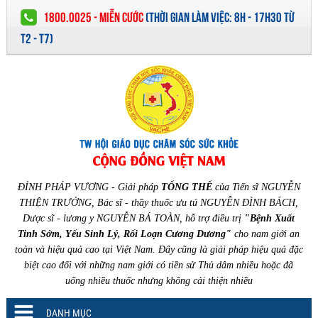
1800.0025 - MIỄN CƯỚC
(
THỜI GIAN LÀM VIỆC:
8H - 17H30 TỪ
T2 - T7)
ĐỈNH PHÁP VƯƠNG - Giải pháp
TỔNG THỂ
của Tiến sĩ NGUYỄN
THIỆN TRƯỞNG, Bác sĩ - thầy thuốc ưu tú NGUYỄN ĐÌNH BÁCH,
Dược sĩ - lương y NGUYỄN BÁ TOÀN, hỗ trợ điều trị
"Bệnh Xuất
Tinh Sớm, Yếu Sinh Lý, Rối Loạn Cương Dương"
cho nam giới an
toàn và hiệu quả cao tại Việt Nam. Đây cũng là giải pháp hiệu quả đặc
biệt cao đối với những nam giới có tiền sử Thủ dâm nhiều hoặc đã
uống nhiều thuốc nhưng không cải thiện nhiều
DANH MỤC