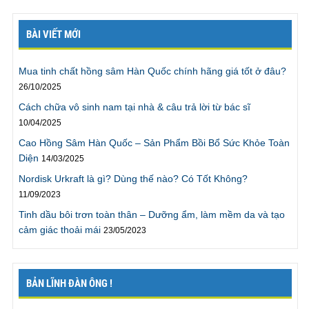
được. Nhưng sau khi kết thúc ODC tôi đã có thể thoải
mái mà không lo “hết xăng”. Tôi có thể cho vợ lên
BÀI VIẾT MỚI
đỉnh không chỉ 1 mà là 2 lần. Thật tuyệt! Tôi không
nghĩ mình có thể nói chuyện này, nhưng bởi vì
Mua tinh chất hồng sâm Hàn Quốc chính hãng giá tốt ở đâu?
chương trình không phải gặp trực tiếp, và tôi đằng
nào cũng dùng tên giả, nên tôi mới có thể nói ra điều
26/10/2025
này. Cảm ơn chương trình.”
Cách chữa vô sinh nam tại nhà & câu trả lời từ bác sĩ
Trần Linh ., TPHCM
10/04/2025
Cao Hồng Sâm Hàn Quốc – Sản Phẩm Bồi Bổ Sức Khỏe Toàn
Diện
14/03/2025
“Tôi đã
kéo dài thời gian quan hệ
lên gấp 4 lần trước
đây, sự thực thật tuyệt vời, rất cảm ơn chương trình”
Nordisk Urkraft là gì? Dùng thế nào? Có Tốt Không?
“Tôi rất cảm ơn vì hiện giờ tôi đã có thể kéo dài thời
11/09/2023
gian quan hệ với vợ gấp 4 lần trước đây mà không hề
Tinh dầu bôi trơn toàn thân – Dưỡng ẩm, làm mềm da và tạo
gặp khó khăn gì. Giờ chúng tôi có thể có thời gian để
cảm giác thoải mái
23/05/2023
thử nhiều tư thế khác mà không cần phải vội vàng
như trước đây. Thật ra tôi có thể kéo dài hơn nhưng
sẽ rất mệt, vì vậy tôi sẽ làm theo lời khuyên là phải tập
BẢN LĨNH ĐÀN ÔNG !
thể dục nhiều hơn. Rất cảm ơn chương trình.”
Mr. Cương., Bắc Giang