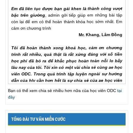
Em đã liên tục được bạn gái khen là thành công vượt
bậc trên giường
, admin gởi tiếp giúp em những bài tập
còn lại để em có thể hoàn thành khóa học sớm nhất. Em
cảm ơn chương trình
Mr. Khang, Lâm Đồng
Tôi đã hoàn thành xong khoá học, cảm ơn chương
trình rất nhiều, quả thật là rất xứng đáng với số tiền
học phí đã bỏ ra để khắc phục hoàn toàn nỗi lo bấy
lâu nay của tôi. Tôi xin có một vài chia sẻ cùng ae học
viên ODC. Trong quá trình tập luyện ngoài sự hướng
dẫn của hlv cần hơn hết là sự chia sẻ của ae học viên
với nhau để hiểu rõ từng vấn đề của phương pháp.
Trước khi đến với ODC tình trạng của tôi rất tệ, qh chỉ
Bạn có thể xem chia sẻ nhiều hơn nữa của học viên ODC
tại
chưa đầy một phú đã out, làm theo các bài tập nhưng
đây
vẫn khong cải thiện đc như nhiều ae học viên đã chia
sẻ với chuong trinh, tôi đã chăm chỉ làm lại từ đầu và
tôi nhận ra ... , lúc này cũng giống như khi đã xuất
TỔNG ĐÀI TƯ VẤN MIỄN CƯỚC
tinh lần một va tiếp tục thì thời gian se kéo dài rất lâu,
chỉ khác biệt ở chỗ khi ... để lên dinh lan mot ma ko