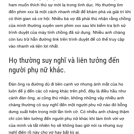
ham muốn thích thú sự mới lạ trong tình dục. Họ thường tìm
đến phim xxx là một cách nhanh nhất để khám phá và giải trí khi
có thời gian và cơ hội. Nhiều bà vợ đã phải thú nhận rằng chồng
của mình thường xuyên xem phim xxx sau khi kiểm tra lịch sử
trình duyệt của máy tính chồng đã sử dụng. Nhiều anh chàng
còn lưu trữ hẳn đường link trên trình duyệt để có thể truy cập
vào nhanh và tiện lợi nhất.
Họ thường suy nghĩ và liên tưởng đến
người phụ nữ khác.
Đàn ông ra đường dù đi bên cạnh vợ nhưng ánh mắt của họ
luôn để ý đến các cô nàng khác trên phố, đây là điều hầu như
cánh đàn ông, ai cũng thú nhận, không những vậy nhiều anh
chàng thường có suy nghĩ đến một người phụ nữ nào đó bỗng
dưng xuất hiện trong một lần tình cờ. Có nhiều anh chàng thậm
chí còn liên tưởng đến người phụ nữ khác khi làm tình với vợ
của mình và tất nhiên họ sẽ không bao giờ nói ra nhưng suy
nghĩ điên rồ này cho vợ hay bất kỳ ai.