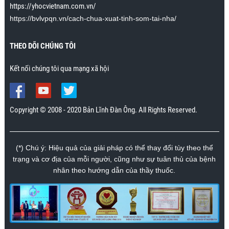
nhiều.”
https://yhocvietnam.com.vn/
Mr. Nhân., Khánh Hòa
https://bvlvpqn.vn/cach-chua-xuat-tinh-som-tai-nha/
THEO DÕI CHÚNG TÔI
Kết nối chúng tôi qua mạng xã hội
Copyright © 2008 - 2020 Bản Lĩnh Đàn Ông. All Rights Reserved.
(*) Chú ý: Hiệu quả của giải pháp có thể thay đổi tùy theo thể
trạng và cơ địa của mỗi người, cũng như sự tuân thủ của bệnh
nhân theo hướng dẫn của thầy thuốc.