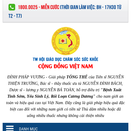
1800.0025 - MIỄN CƯỚC
(
THỜI GIAN LÀM VIỆC:
8H - 17H30 TỪ
T2 - T7)
ĐỈNH PHÁP VƯƠNG - Giải pháp
TỔNG THỂ
của Tiến sĩ NGUYỄN
THIỆN TRƯỞNG, Bác sĩ - thầy thuốc ưu tú NGUYỄN ĐÌNH BÁCH,
Dược sĩ - lương y NGUYỄN BÁ TOÀN, hỗ trợ điều trị
"Bệnh Xuất
Tinh Sớm, Yếu Sinh Lý, Rối Loạn Cương Dương"
cho nam giới an
toàn và hiệu quả cao tại Việt Nam. Đây cũng là giải pháp hiệu quả đặc
biệt cao đối với những nam giới có tiền sử Thủ dâm nhiều hoặc đã
uống nhiều thuốc nhưng không cải thiện nhiều
DANH MỤC