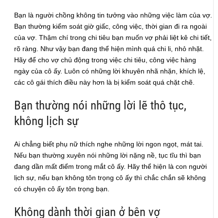
Bạn là người chồng không tin tưởng vào những việc làm của vợ.
Bạn thường kiểm soát giờ giấc, công việc, thời gian đi ra ngoài
của vợ. Thậm chí trong chi tiêu bạn muốn vợ phải liệt kê chi tiết,
rõ ràng. Như vậy bạn đang thể hiện mình quá chi li, nhỏ nhặt.
Hãy để cho vợ chủ động trong việc chi tiêu, công việc hàng
ngày của cô ấy. Luôn có những lời khuyên nhã nhặn, khích lệ,
các cô gái thích điều này hơn là bị kiểm soát quá chặt chẽ.
Bạn thường nói những lời lẽ thô tục,
không lịch sự
Ai chẳng biết phụ nữ thích nghe những lời ngon ngọt, mát tai.
Nếu bạn thường xuyên nói những lời nặng nề, tục tĩu thì bạn
đang dần mất điểm trong mắt cô ấy. Hãy thể hiện là con người
lịch sự, nếu bạn không tôn trọng cô ấy thì chắc chắn sẽ không
có chuyện cô ấy tôn trọng bạn.
Không dành thời gian ở bên vợ