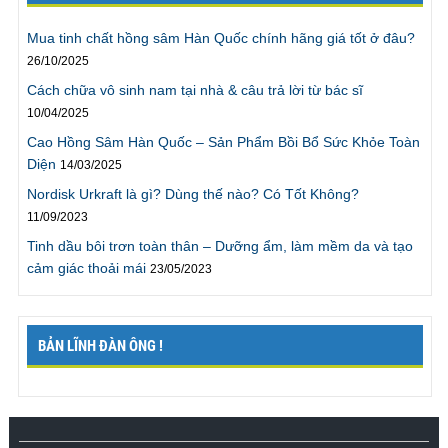
nghĩ mình có thể nói chuyện này, nhưng bởi vì
chương trình không phải gặp trực tiếp, và tôi đằng
Mua tinh chất hồng sâm Hàn Quốc chính hãng giá tốt ở đâu?
nào cũng dùng tên giả, nên tôi mới có thể nói ra điều
26/10/2025
này. Cảm ơn chương trình.”
Cách chữa vô sinh nam tại nhà & câu trả lời từ bác sĩ
Trần Linh ., TPHCM
10/04/2025
Cao Hồng Sâm Hàn Quốc – Sản Phẩm Bồi Bổ Sức Khỏe Toàn
Diện
14/03/2025
“Tôi đã
kéo dài thời gian quan hệ
lên gấp 4 lần trước
đây, sự thực thật tuyệt vời, rất cảm ơn chương trình”
Nordisk Urkraft là gì? Dùng thế nào? Có Tốt Không?
“Tôi rất cảm ơn vì hiện giờ tôi đã có thể kéo dài thời
11/09/2023
gian quan hệ với vợ gấp 4 lần trước đây mà không hề
Tinh dầu bôi trơn toàn thân – Dưỡng ẩm, làm mềm da và tạo
gặp khó khăn gì. Giờ chúng tôi có thể có thời gian để
cảm giác thoải mái
23/05/2023
thử nhiều tư thế khác mà không cần phải vội vàng
như trước đây. Thật ra tôi có thể kéo dài hơn nhưng
sẽ rất mệt, vì vậy tôi sẽ làm theo lời khuyên là phải tập
thể dục nhiều hơn. Rất cảm ơn chương trình.”
BẢN LĨNH ĐÀN ÔNG !
Mr. Cương., Bắc Giang
"Tôi đã cho cô ấy lên đỉnh nhiều lần và mỗi lần rất lâu,