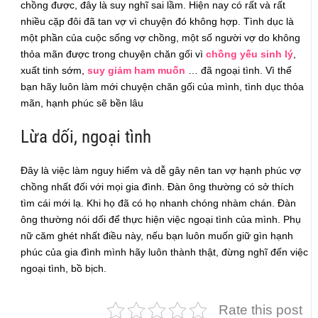
chồng được, đây là suy nghĩ sai lầm. Hiện nay có rất và rất
nhiều cặp đôi đã tan vợ vì chuyện đó không hợp. Tình dục là
một phần của cuộc sống vợ chồng, một số người vợ do không
thỏa mãn được trong chuyện chăn gối vì
chồng yếu sinh lý
,
xuất tinh sớm,
suy giảm ham muốn
… đã ngoại tình. Vì thế
bạn hãy luôn làm mới chuyện chăn gối của mình, tình dục thỏa
mãn, hạnh phúc sẽ bền lâu
Lừa dối, ngoại tình
Đây là việc làm nguy hiểm và dễ gây nên tan vợ hạnh phúc vợ
chồng nhất đối với mọi gia đình. Đàn ông thường có sở thích
tìm cái mới lạ. Khi họ đã có họ nhanh chóng nhàm chán. Đàn
ông thường nói dối để thực hiện việc ngoại tình của mình. Phụ
nữ căm ghét nhất điều này, nếu bạn luôn muốn giữ gìn hạnh
phúc của gia đình mình hãy luôn thành thật, đừng nghĩ đến việc
ngoại tình, bồ bịch.
Rate this post