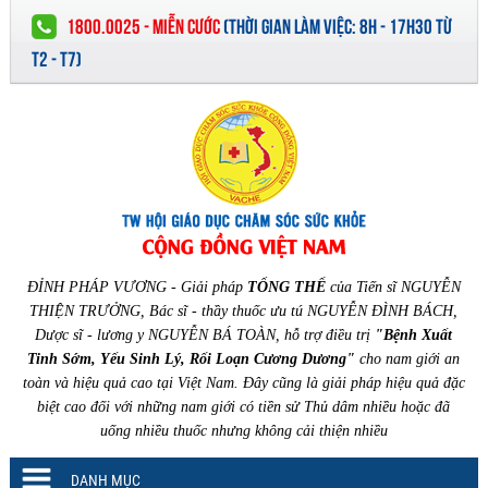
1800.0025 - MIỄN CƯỚC
(
THỜI GIAN LÀM VIỆC:
8H - 17H30 TỪ
T2 - T7)
ĐỈNH PHÁP VƯƠNG - Giải pháp
TỔNG THỂ
của Tiến sĩ NGUYỄN
THIỆN TRƯỞNG, Bác sĩ - thầy thuốc ưu tú NGUYỄN ĐÌNH BÁCH,
Dược sĩ - lương y NGUYỄN BÁ TOÀN, hỗ trợ điều trị
"Bệnh Xuất
Tinh Sớm, Yếu Sinh Lý, Rối Loạn Cương Dương"
cho nam giới an
toàn và hiệu quả cao tại Việt Nam. Đây cũng là giải pháp hiệu quả đặc
biệt cao đối với những nam giới có tiền sử Thủ dâm nhiều hoặc đã
uống nhiều thuốc nhưng không cải thiện nhiều
DANH MỤC