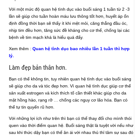
Với một mức độ quan hệ tình dục vào buổi sáng 1 tuần từ 2 -3
lần sẽ giúp cho tuần hoàn máu lưu thông tốt hơn, huyết áp ổn
định đồng thời bạn sẽ thấy ít khi mệt mỏi, căng thẳng đầu óc,
nhịp tim đều hơn, tăng sức đề kháng cho cơ thể, chống lại các
bệnh về tim mạch khá là hiểu quá đấy.
Xem thêm :
Quan hệ tình dục bao nhiêu lần 1 tuần thì hợp
lý.
Làm đẹp bản thân hơn.
Bạn có thể không tin, tuy nhiên quan hệ tình dục vào buổi sáng
sẽ giúp cho da và tóc đẹp hơn. Vì quan hệ tình dục giúp cơ thể
sản xuất estrogen và kích thích tố cần thiết khác giúp cho da
mặt hồng hào, rạng rỡ … chống các nguy cơ lão hóa. Bạn có
thể tự tin quyến rũ hơn.
Với những lợi ích như trên thì bạn có thể thay đổi cho mình thói
quen vào thời điểm quan hệ. Buổi sáng thật là tuyệt vời nếu như
sau khi thức dậy bạn có thể ân ái với nhau thủ thỉ tâm sự sau đó