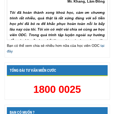
Tôi đã hoàn thành xong khoá học, cảm ơn chương
trình rất nhiều, quả thật là rất xứng đáng với số tiền
học phí đã bỏ ra để khắc phục hoàn toàn nỗi lo bấy
lâu nay của tôi. Tôi xin có một vài chia sẻ cùng ae học
viên ODC. Trong quá trình tập luyện ngoài sự hướng
dẫn của hlv cần hơn hết là sự chia sẻ của ae học viên
với nhau để hiểu rõ từng vấn đề của phương pháp.
Bạn có thể xem chia sẻ nhiều hơn nữa của học viên ODC
tại
Trước khi đến với ODC tình trạng của tôi rất tệ, qh chỉ
đây
chưa đầy một phú đã out, làm theo các bài tập nhưng
vẫn khong cải thiện đc như nhiều ae học viên đã chia
sẻ với chuong trinh, tôi đã chăm chỉ làm lại từ đầu và
tôi nhận ra ... , lúc này cũng giống như khi đã xuất
TỔNG ĐÀI TƯ VẤN MIỄN CƯỚC
tinh lần một va tiếp tục thì thời gian se kéo dài rất lâu,
chỉ khác biệt ở chỗ khi ... để lên dinh lan mot ma ko
1800 0025
xuat tinh thi ko bi mất sức và qh rat xung o lan thu 2.
Chưa bao gio toi thay vợ hài lòng như bây giờ, khen
ck giỏi, va cung thú thật là lên đỉnh mấy lần liên tiếp.
Một lần nữa xin cảm ơn chương trình!
Nguyễn Trung Kiên, Hạ Long
BẠN CÓ MUỐN ?