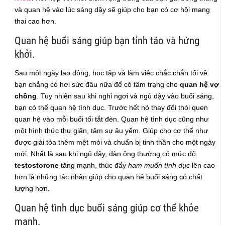
và quan hệ vào lúc sáng dậy sẽ giúp cho bạn có cơ hội mang
thai cao hơn.
Quan hệ buổi sáng giúp bạn tỉnh táo và hứng
khởi.
Sau một ngày lao động, học tập và làm việc chắc chắn tối về
bạn chẳng có hơi sức đâu nữa để có tâm trạng cho
quan hệ vợ
chồng
. Tuy nhiên sau khi nghỉ ngơi và ngủ dậy vào buổi sáng,
bạn có thể quan hệ tình dục. Trước hết nó thay đổi thói quen
quan hệ vào mỗi buổi tối tắt đèn. Quan hệ tình dục cũng như
một hình thức thư giãn, tâm sự âu yếm. Giúp cho cơ thể như
được giải tỏa thêm mệt mỏi và chuẩn bị tinh thần cho một ngày
mới. Nhất là sau khi ngủ dậy, đàn ông thường có mức độ
testostorone
tăng mạnh, thúc đẩy
ham muốn tình dục
lên cao
hơn là những tác nhân giúp cho quan hệ buổi sáng có chất
lượng hơn.
Quan hệ tình dục buổi sáng giúp cơ thể khỏe
mạnh.