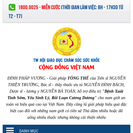
1800.0025 - MIỄN CƯỚC
(
THỜI GIAN LÀM VIỆC:
8H - 17H30 TỪ
T2 - T7)
ĐỈNH PHÁP VƯƠNG - Giải pháp
TỔNG THỂ
của Tiến sĩ NGUYỄN
THIỆN TRƯỞNG, Bác sĩ - thầy thuốc ưu tú NGUYỄN ĐÌNH BÁCH,
Dược sĩ - lương y NGUYỄN BÁ TOÀN, hỗ trợ điều trị
"Bệnh Xuất
Tinh Sớm, Yếu Sinh Lý, Rối Loạn Cương Dương"
cho nam giới an
toàn và hiệu quả cao tại Việt Nam. Đây cũng là giải pháp hiệu quả đặc
biệt cao đối với những nam giới có tiền sử Thủ dâm nhiều hoặc đã
uống nhiều thuốc nhưng không cải thiện nhiều
DANH MỤC