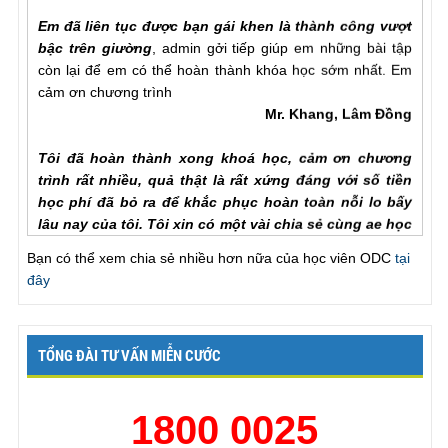
Em đã liên tục được bạn gái khen là thành công vượt
bậc trên giường
, admin gởi tiếp giúp em những bài tập
còn lại để em có thể hoàn thành khóa học sớm nhất. Em
cảm ơn chương trình
Mr. Khang, Lâm Đồng
Tôi đã hoàn thành xong khoá học, cảm ơn chương
trình rất nhiều, quả thật là rất xứng đáng với số tiền
học phí đã bỏ ra để khắc phục hoàn toàn nỗi lo bấy
lâu nay của tôi. Tôi xin có một vài chia sẻ cùng ae học
viên ODC. Trong quá trình tập luyện ngoài sự hướng
dẫn của hlv cần hơn hết là sự chia sẻ của ae học viên
Bạn có thể xem chia sẻ nhiều hơn nữa của học viên ODC
tại
với nhau để hiểu rõ từng vấn đề của phương pháp.
đây
Trước khi đến với ODC tình trạng của tôi rất tệ, qh chỉ
chưa đầy một phú đã out, làm theo các bài tập nhưng
vẫn khong cải thiện đc như nhiều ae học viên đã chia
TỔNG ĐÀI TƯ VẤN MIỄN CƯỚC
sẻ với chuong trinh, tôi đã chăm chỉ làm lại từ đầu và
tôi nhận ra ... , lúc này cũng giống như khi đã xuất
tinh lần một va tiếp tục thì thời gian se kéo dài rất lâu,
1800 0025
chỉ khác biệt ở chỗ khi ... để lên dinh lan mot ma ko