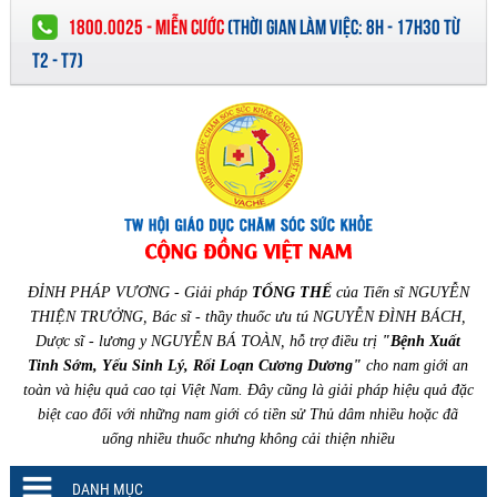
1800.0025 - MIỄN CƯỚC
(
THỜI GIAN LÀM VIỆC:
8H - 17H30 TỪ
T2 - T7)
ĐỈNH PHÁP VƯƠNG - Giải pháp
TỔNG THỂ
của Tiến sĩ NGUYỄN
THIỆN TRƯỞNG, Bác sĩ - thầy thuốc ưu tú NGUYỄN ĐÌNH BÁCH,
Dược sĩ - lương y NGUYỄN BÁ TOÀN, hỗ trợ điều trị
"Bệnh Xuất
Tinh Sớm, Yếu Sinh Lý, Rối Loạn Cương Dương"
cho nam giới an
toàn và hiệu quả cao tại Việt Nam. Đây cũng là giải pháp hiệu quả đặc
biệt cao đối với những nam giới có tiền sử Thủ dâm nhiều hoặc đã
uống nhiều thuốc nhưng không cải thiện nhiều
DANH MỤC