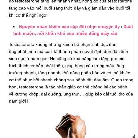
độ testosterone tăng lên nhanh nhất, nồng độ của testosterone
tăng cao vào mỗi buổi sáng thức dậy và giảm dần vào buổi tối
khi cơ thể nghỉ ngơi.
Nguyên nhân khiến các cặp đôi nhịn chuyện ấy
/
Xuất
tinh muộn, nỗi khốn khổ của nhiều đấng mày râu
Testosterone không những khiến bộ phận sinh dục đàn
ông phát triển mà còn là thành phần quyết định đến đặc tính
sinh dục ở nam giới. Nó cũng có khả năng làm tăng protein,
Kích thích cơ bắp phát triển, giúp hồng cầu trong máu tăng
trưởng nhanh, tăng nhanh khả năng phân bào và có thể khiến
cơ thể phục hồi nhanh chóng sau bệnh tật, đau ốm. Quan trọng
hơn, testosterone là tác nhân giúp cơ thể chống lại các bệnh
về xương khớp, đái đường, ung thư … giúp kéo dài tuổi thọ của
nam giới !