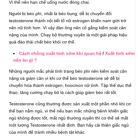
Vì thế nên hạn chế uống nước đóng chai.
Người bị béo phì, nhất là béo bụng, dễ bị chuyển đổi
testosterone thành nội tiết tố nữ estrogen khiến nam giới trở
nên nữ tính hơn. Vì vậy đàn ông nên cố gắng kiểm soát cân
nặng của mình. Chạy bộ thường xuyên là một giải pháp hiệu
quả đào thải chất béo khỏi cơ thể.
Cách chống suất tinh sớm khi quan hệ
/
Xuất tinh sớm
nên ăn gì ?
Những người mắc phải tình trạng béo phì nên kiểm soát cân
nặng và giảm cân vì khi cơ thể béo testosterone sẽ dễ bị
chuyển hóa thành estrogen, hoocmon nữ tính. Tập thể dục thể
thao, tăng cường chạy bộ là cách giúp giảm béo rất tốt.
Testosterone cũng thường được sản xuất một phần nhỏ khi cơ
thể bạn nằm ngủ, vì thế nếu bạn mắc những bệnh khiến giấc
ngủ không được tốt, mất ngủ thường xuyên thì cơ thể sẽ mất
một lượng Testosterone nhất định. Bạn hãy cải thiện giấc ngủ
của mình để tránh nhiều bệnh tật khác.