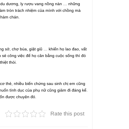
ạc du dương, ly rượu vang nồng nàn … những
 làm tròn trách nhiệm của mình với chồng mà
 nhàm chán.
ng sở, chợ búa, giặt giũ … khiến họ lao đao, vất
n sẻ công việc để họ cân bằng cuộc sống thì đó
hiệt thòi.
 cơ thẻ, nhiều biến chứng sau sinh chị em cũng
 muốn tình dục của phụ nữ cũng giảm đi đáng kể.
uốn được chuyện đó.
Rate this post