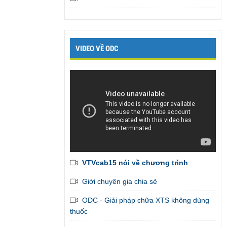
VIDEO VỀ ODC
VTVcab15 nói về chương trình
Giới chuyên gia chia sẻ
ODC - Giải pháp chữa XTS không dùng
thuốc