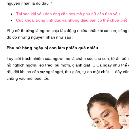
nguyên nhân là do đâu ?
Tại sao khi yêu đàn ông cần sex mà phụ nữ cần tình yêu
Cực khoái trong tình dục và những điều bạn có thể chưa biết
Phụ nữ thường là người chịu tác động nhiều nhất khi có con, cũn
đó do những nguyên nhân như sau :
Phụ nữ hàng ngày bị con làm phiền quá nhiều
Tuy biết trách nhiệm của người mẹ là chăm sóc cho con, từ ăn uống
hồ nghịch ngợm, leo trèo, bú mớm, giành giật … Cả ngày như thế 
rồi, đôi khi họ cần sự nghỉ ngơi, thư giãn, tự do một chút … đây 
chồng vào mối buổi tối.