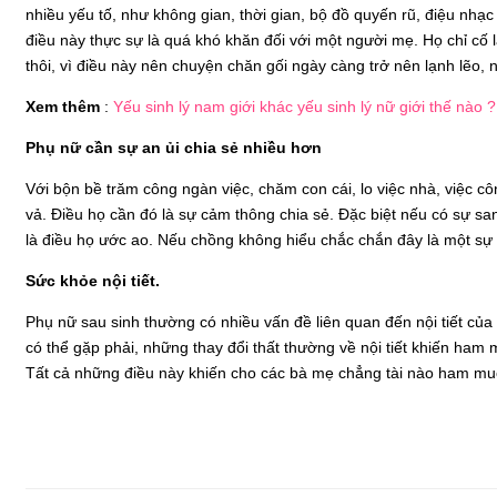
nhiều yếu tố, như không gian, thời gian, bộ đồ quyến rũ, điệu nh
điều này thực sự là quá khó khăn đối với một người mẹ. Họ chỉ cố
thôi, vì điều này nên chuyện chăn gối ngày càng trở nên lạnh lẽo,
Xem thêm
:
Yếu sinh lý nam giới khác yếu sinh lý nữ giới thế nào ?
Phụ nữ cần sự an ủi chia sẻ nhiều hơn
Với bộn bề trăm công ngàn việc, chăm con cái, lo việc nhà, việc cô
vả. Điều họ cần đó là sự cảm thông chia sẻ. Đặc biệt nếu có sự sa
là điều họ ước ao. Nếu chồng không hiểu chắc chắn đây là một sự t
Sức khỏe nội tiết.
Phụ nữ sau sinh thường có nhiều vấn đề liên quan đến nội tiết của
có thể gặp phải, những thay đổi thất thường về nội tiết khiến ham
Tất cả những điều này khiến cho các bà mẹ chẳng tài nào ham m