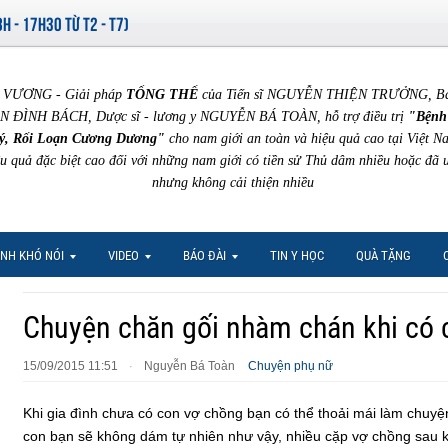
8H - 17H30 TỪ T2 - T7)
VƯƠNG - Giải pháp
TỔNG THỂ
của Tiến sĩ NGUYỄN THIỆN TRƯỞNG, Bác 
N ĐÌNH BÁCH, Dược sĩ - lương y NGUYỄN BÁ TOÀN, hỗ trợ điều trị
"Bệnh
ý, Rối Loạn Cương Dương"
cho nam giới an toàn và hiệu quả cao tại Việt N
ệu quả đặc biệt cao đối với những nam giới có tiền sử Thủ dâm nhiều hoặc đã 
nhưng không cải thiện nhiều
NH KHÓ NÓI
VIDEO
BÁO ĐÀI
TIN Y HỌC
QUÀ TẶNG
Chuyện chăn gối nhàm chán khi có 
15/09/2015 11:51
Nguyễn Bá Toàn
Chuyện phụ nữ
·
Khi gia đình chưa có con vợ chồng bạn có thể thoải mái làm chuyện
con bạn sẽ không dám tự nhiên như vậy, nhiều cặp vợ chồng sau 