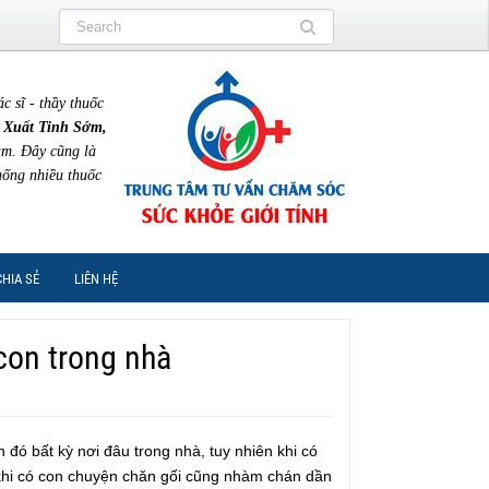
sĩ - thầy thuốc
 Xuất Tinh Sớm,
am. Đây cũng là
uống nhiều thuốc
CHIA SẺ
LIÊN HỆ
con trong nhà
 đó bất kỳ nơi đâu trong nhà, tuy nhiên khi có
khi có con chuyện chăn gối cũng nhàm chán dần