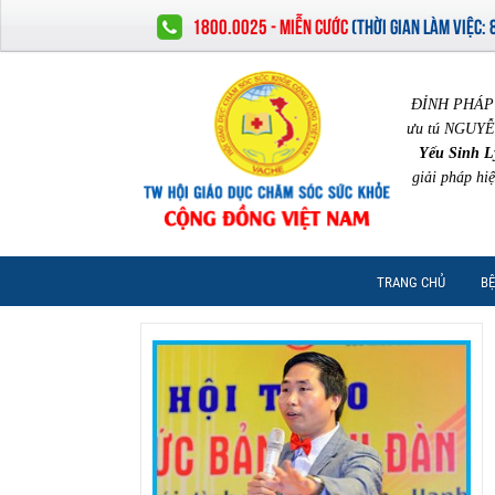
1800.0025 - MIỄN CƯỚC
(
THỜI GIAN LÀM VIỆC:
ĐỈNH PHÁP 
ưu tú NGUYỄ
Yếu Sinh L
giải pháp hi
TRANG CHỦ
BỆ