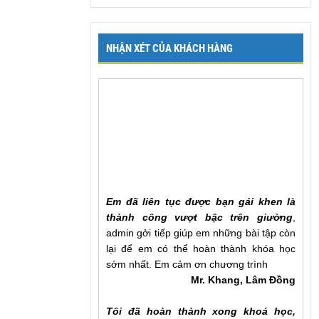
NHẬN XÉT CỦA KHÁCH HÀNG
Em đã liên tục được bạn gái khen là
thành công vượt bậc trên giường
,
admin gởi tiếp giúp em những bài tập còn
lại để em có thể hoàn thành khóa học
sớm nhất. Em cảm ơn chương trình
Mr. Khang, Lâm Đồng
Tôi đã hoàn thành xong khoá học,
cảm ơn chương trình rất nhiều, quả