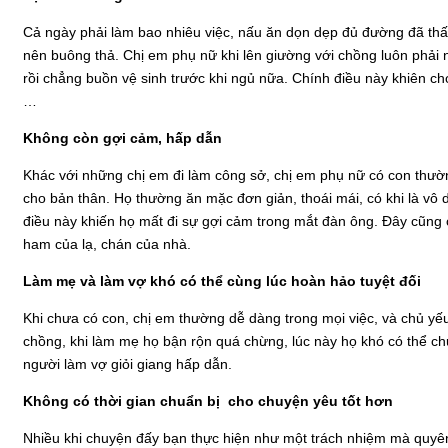
Cả ngày phải làm bao nhiêu việc, nấu ăn dọn dẹp đủ đường đã thấ
nên buông thả. Chị em phụ nữ khi lên giường với chồng luôn phải 
rồi chẳng buồn vệ sinh trước khi ngủ nữa. Chính điều này khiên ch
…
Không còn gợi cảm, hấp dẫn
Khác với những chị em đi làm công sở, chị em phụ nữ có con thườ
cho bản thân. Họ thường ăn mặc đơn giản, thoái mái, có khi là vô 
điều này khiến họ mất đi sự gợi cảm trong mắt đàn ông. Đây cũng 
ham của lạ, chán của nhà.
Làm mẹ và làm vợ khó có thể cùng lúc hoàn hảo tuyệt đối
Khi chưa có con, chị em thường dễ dàng trong mọi việc, và chủ yế
chồng, khi làm mẹ họ bận rộn quá chừng, lúc này họ khó có thể c
người làm vợ giỏi giang hấp dẫn.
Không có thời gian chuẩn bị cho chuyện yêu tốt hơn
Nhiều khi chuyện đấy bạn thực hiện như một trách nhiệm mà quyê