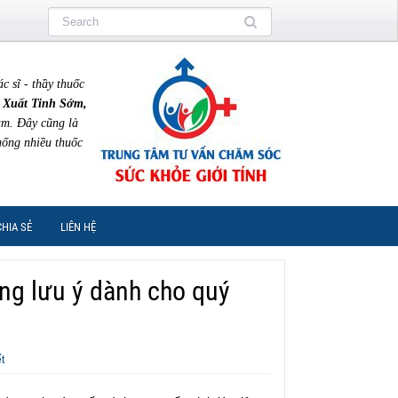
sĩ - thầy thuốc
 Xuất Tinh Sớm,
am. Đây cũng là
uống nhiều thuốc
CHIA SẺ
LIÊN HỆ
ng lưu ý dành cho quý
t