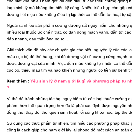
cho biết khá nhiều nam giới đã đến điều trị các triệu chứng giống n
loạn sinh lý mà không tìm hiểu kỹ càng. Nhiều triều hợp còn gặp 
đường tiết niệu nếu không điều trị kịp thời có thể dẫn tới hoạt tự c
Ngoài ra nhiều sản phẩm cương dương rất nguy hiểm cho những qu
nhiều loại thuốc ức chế nitrat, co dãn động mạch vành, dẫn tới các
đập nhanh, đau thắt lồng ngực …
Giải thích vấn đề này các chuyên gia cho biết, nguyên lý của các
máu cục bộ để thể hang, khi đó dương vật sẽ cương cứng mạnh hơ
được dương vật của mình. Việc dồn máu không tự nhiên có thể dẫn 
cục bộ, thiếu máu tim và não khiến những người có tiền sử bệnh 
Xem thêm :
Yếu sinh lý ở nam giới là gì và phương pháp tự n
?
Vì thế để tránh những tác hại nguy hiểm từ các loại thuốc cường 
phẩm, hơn thế quan trọng hơn đó là phải xác định được nguyên nhân
đồng thời thay đổi thói quen sinh hoạt, lối sống khoa học, tập thể
Sử dụng các thực phẩm tự nhiên, tìm hiểu các phương pháp khác
cũng là cách giúp cho nam giới lấy lại phong độ một cách an toàn 