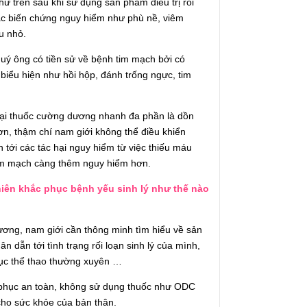
hư trên sau khi sử dụng sản phẩm điều trị rối
các biến chứng nguy hiểm như phù nề, viêm
ậu nhỏ.
ý ông có tiền sử về bệnh tim mạch bởi có
 biểu hiện như hồi hộp, đánh trống ngực, tim
 loại thuốc cường dương nhanh đa phần là dồn
n, thậm chí nam giới không thể điều khiển
tới các tác hại nguy hiểm từ việc thiếu máu
tim mạch càng thêm nguy hiểm hơn.
hiên khắc phục bệnh yếu sinh lý như thế nào
dương, nam giới cần thông minh tìm hiểu về sản
 dẫn tới tình trạng rối loạn sinh lý của mình,
 dục thể thao thường xuyên …
 phục an toàn, không sử dụng thuốc như ODC
cho sức khỏe của bản thân.