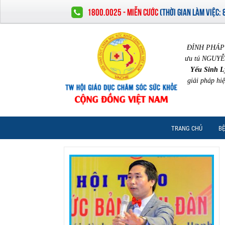
1800.0025 - MIỄN CƯỚC
(
THỜI GIAN LÀM VIỆC:
ĐỈNH PHÁP 
ưu tú NGUYỄ
Yếu Sinh L
giải pháp hi
TRANG CHỦ
BỆ