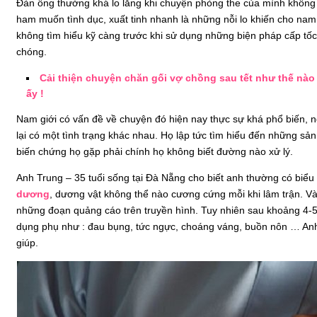
Đàn ông thường khá lo lắng khi chuyện phòng the của mình không 
ham muốn tình dục, xuất tinh nhanh là những nỗi lo khiến cho nam
không tìm hiểu kỹ càng trước khi sử dụng những biện pháp cấp 
chóng.
Cải thiện chuyện chăn gối vợ chồng sau tết như thế nào
ấy !
Nam giới có vấn đề về chuyện đó hiện nay thực sự khá phổ biến, 
lại có một tình trạng khác nhau. Họ lập tức tìm hiểu đến những 
biến chứng họ gặp phải chính họ không biết đường nào xử lý.
Anh Trung – 35 tuổi sống tại Đà Nẵng cho biết anh thường có biểu hi
dương
, dương vật không thể nào cương cứng mỗi khi lâm trận. V
những đoạn quảng cáo trên truyền hình. Tuy nhiên sau khoảng 4-5
dụng phụ như : đau bụng, tức ngực, choáng váng, buồn nôn … Anh đ
giúp.