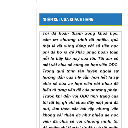
lại để em có thể hoàn thành khóa học
sớm nhất. Em cảm ơn chương trình
Mr. Khang, Lâm Đồng
NHẬN XÉT CỦA KHÁCH HÀNG
Tôi đã hoàn thành xong khoá học,
cảm ơn chương trình rất nhiều, quả
thật là rất xứng đáng với số tiền học
phí đã bỏ ra để khắc phục hoàn toàn
nỗi lo bấy lâu nay của tôi. Tôi xin có
một vài chia sẻ cùng ae học viên ODC.
Trong quá trình tập luyện ngoài sự
hướng dẫn của hlv cần hơn hết là sự
chia sẻ của ae học viên với nhau để
hiểu rõ từng vấn đề của phương pháp.
Trước khi đến với ODC tình trạng của
tôi rất tệ, qh chỉ chưa đầy một phú đã
out, làm theo các bài tập nhưng vẫn
khong cải thiện đc như nhiều ae học
viên đã chia sẻ với chuong trinh, tôi
đã chăm chỉ làm lại từ đầu và tôi nhận
ra ... , lúc này cũng giống như khi đã