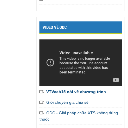
VIDEO VỀ ODC
VTVcab15 nói về chương trình
Giới chuyên gia chia sẻ
Em đã liên tục được bạn gái khen là
ODC - Giải pháp chữa XTS không dùng
thành công vượt bậc trên giường
,
thuốc
admin gởi tiếp giúp em những bài tập còn