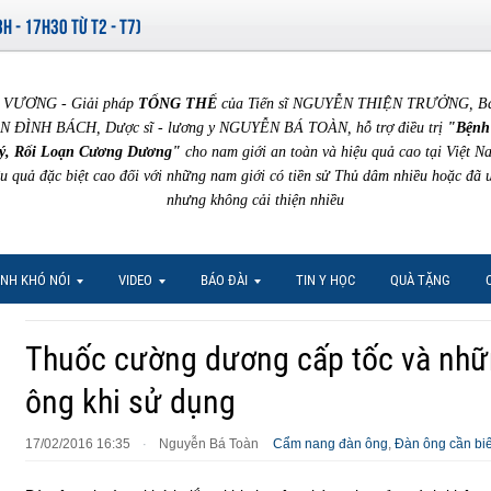
8H - 17H30 TỪ T2 - T7)
VƯƠNG - Giải pháp
TỔNG THỂ
của Tiến sĩ NGUYỄN THIỆN TRƯỞNG, Bác 
N ĐÌNH BÁCH, Dược sĩ - lương y NGUYỄN BÁ TOÀN, hỗ trợ điều trị
"Bệnh
ý, Rối Loạn Cương Dương"
cho nam giới an toàn và hiệu quả cao tại Việt N
ệu quả đặc biệt cao đối với những nam giới có tiền sử Thủ dâm nhiều hoặc đã 
nhưng không cải thiện nhiều
NH KHÓ NÓI
VIDEO
BÁO ĐÀI
TIN Y HỌC
QUÀ TẶNG
Thuốc cường dương cấp tốc và nhữ
ông khi sử dụng
17/02/2016 16:35
Nguyễn Bá Toàn
Cẩm nang đàn ông
,
Đàn ông cần biế
·