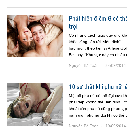
Phát hiện điểm G có th
trội
Có những cách giúp quý ông khô
khắc vàng, lên tới “siêu đỉnh”. 
hậu môn, theo tiến sĩ Arlene Go
Ecstasy. ”Khu vực này có nhiều
Nguyễn Bá Toàn
24/09/2014
·
·
10 sự thật khi phụ nữ l
Một số phụ nữ có thể đạt cực kh
phái đẹp không thể “lên đỉnh”, 
khoái của phụ nữ cũng phức tạp
nam giới, phụ nữ đôi khi có thể 
Nguyễn Bá Toàn
19/09/2014
·
·