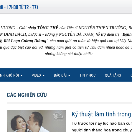
8H - 17H30 TỪ T2 - T7)
VƯƠNG - Giải pháp
TỔNG THỂ
của Tiến sĩ NGUYỄN THIỆN TRƯỞNG, Bác 
N ĐÌNH BÁCH, Dược sĩ - lương y NGUYỄN BÁ TOÀN, hỗ trợ điều trị
"Bệnh
ý, Rối Loạn Cương Dương"
cho nam giới an toàn và hiệu quả cao tại Việt N
ệu quả đặc biệt cao đối với những nam giới có tiền sử Thủ dâm nhiều hoặc đã 
nhưng không cải thiện nhiều
NH KHÓ NÓI
VIDEO
BÁO ĐÀI
TIN Y HỌC
QUÀ TẶNG
CÁC NGHIÊN CỨU
Kỹ thuật làm tình tron
Từ trước tới nay lúc nào bạn cũ
người tình thăng hoa trong chuy