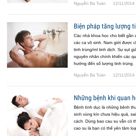
Nguyễn Bá Toàn
12/11/2014
·
·
Biện pháp tăng lượng t
Các nhà khoa học cho biết gần đ
các ca vô sinh. Nam giới được ch
tinh trùng/ml tinh dịch. Sự sụt 
nguyên nhân chính khiến các quý
hưởng đến số lượng tinh trùng.
Nguyễn Bá Toàn
12/11/2014
·
·
Những bệnh khi quan hệ
Bệnh tình dục là những bênh th
sinh vùng kín chưa hiệu quả, s
cách. Dùng bao cau su vẫn có t
cao su là bạn có thể yên tâm loạ