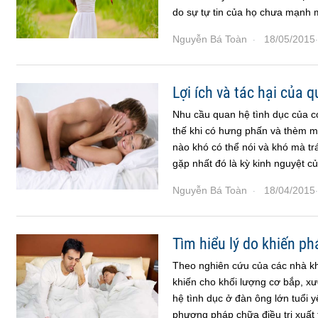
do sự tự tin của họ chưa mạnh 
Nguyễn Bá Toàn
18/05/2015
·
·
Lợi ích và tác hại của 
Nhu cầu quan hệ tình dục của c
thế khi có hưng phấn và thèm m
nào khó có thể nói và khó mà t
gặp nhất đó là kỳ kinh nguyệt c
Nguyễn Bá Toàn
18/04/2015
·
·
Tìm hiểu lý do khiến p
Theo nghiên cứu của các nhà kh
khiến cho khối lượng cơ bắp, x
hệ tình dục ở đàn ông lớn tuổi 
phương pháp chữa điều trị xuất