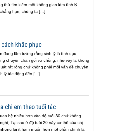
 thử tìm kiếm một không gian làm tình lý
chẳng hạn, chúng ta […]
và cách khắc phục
 đang lầm tưởng rằng sinh lý là tình dục
trong chuyện chăn gối vợ chồng, như vậy là không
 quát rất rộng chứ không phải mỗi vấn đề chuyện
h lý tác động đến […]
 chị em theo tuổi tác
an hệ nhiều hơn vào độ tuổi 30 chứ không
nghĩ, Tại sao ở độ tuổi 20 này cơ thể của chị
nhưng lại ít ham muốn hơn một phần chính là