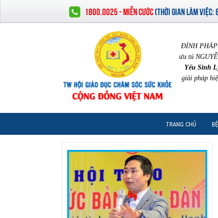
1800.0025 - MIỄN CƯỚC
(
THỜI GIAN LÀM VIỆC:
ĐỈNH PHÁP 
ưu tú NGUYỄ
Yếu Sinh L
giải pháp hi
TRANG CHỦ
BỆ