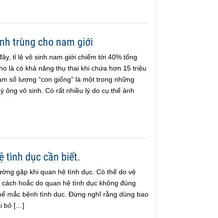
inh trùng cho nam giới
ây, tỉ lệ vô sinh nam giới chiếm tới 40% tổng
o là có khả năng thụ thai khi chứa hơn 15 triệu
giảm số lượng “con giống” là một trong những
 ông vô sinh. Có rất nhiều lý do cụ thể ảnh
 tình dục cần biết.
ường gặp khi quan hệ tình dục. Có thể do vệ
ai cách hoắc do quan hệ tình dục không đúng
hể mắc bệnh tình dục. Đừng nghĩ rằng dùng bao
i bỏ […]