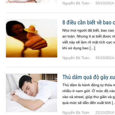
Nguyễn Bá Toàn
30/10/2014
·
·
8 điều cần biết về bao 
Như mọi người đã biết, bao cao
an toàn. Nhưng ít ai biết được 
viết này sẽ làm rõ mặt tích cực 
khi sử dụng bao […]
Nguyễn Bá Toàn
30/10/2014
·
·
Thủ dâm quá độ gây xu
Thủ dâm là hành động tự thỏa m
nhiều ở nam giới. Ở mức độ nào 
vào xả street, giúp thư giãn và
quá mức sẽ dẫn đến xuất tinh [
Nguyễn Bá Toàn
22/10/2014
·
·