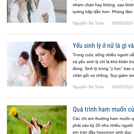
nhàm chán hay không, sao không
tưởng hấp dẫn hơn. Phòng tắm 
Nguyễn Bá Toàn
26/05/2015
·
·
Yếu sinh lý ở nữ là gì 
Trong cuộc sống nhiều người vẫn
và yếu sinh lý chỉ là khó khăn 
đúng. Sinh lý trong “y học” bao
chăn gối vợ chồng. Suy giảm sin
Nguyễn Bá Toàn
19/05/2015
·
·
Quá trình ham muốn của
Các chị em thường ham muốn qu
phải vào kỳ 20 như nhiều người 
em tràn đầy hoocmon sinh dục 