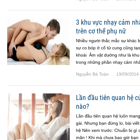
3 khu vực nhạy cảm nhấ
trên cơ thể phụ nữ
Nhiều người thắc mắc sự khác b
sự co bóp ở cổ tử cung cũng tạ
khoái Âm vật dường như là khu 
trong những phần nhạy cảm nhất 
Nguyễn Bá Toàn
19/09/2014
·
·
Lần đầu tiên quan hệ c
nào?
Lần đầu tiên quan hệ luôn mang l
gái. Nhưng bạn đừng lo, bài viế
hệ Nên xem trước: Chuẩn bị gì 
mãn ! Khi mà chưa bao giờ bạn