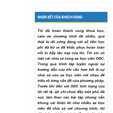
lại để em có thể hoàn thành khóa học
sớm nhất. Em cảm ơn chương trình
Mr. Khang, Lâm Đồng
NHẬN XÉT CỦA KHÁCH HÀNG
Tôi đã hoàn thành xong khoá học,
cảm ơn chương trình rất nhiều, quả
thật là rất xứng đáng với số tiền học
phí đã bỏ ra để khắc phục hoàn toàn
nỗi lo bấy lâu nay của tôi. Tôi xin có
một vài chia sẻ cùng ae học viên ODC.
Trong quá trình tập luyện ngoài sự
hướng dẫn của hlv cần hơn hết là sự
chia sẻ của ae học viên với nhau để
hiểu rõ từng vấn đề của phương pháp.
Trước khi đến với ODC tình trạng của
tôi rất tệ, qh chỉ chưa đầy một phú đã
out, làm theo các bài tập nhưng vẫn
khong cải thiện đc như nhiều ae học
viên đã chia sẻ với chuong trinh, tôi
đã chăm chỉ làm lại từ đầu và tôi nhận
ra ... , lúc này cũng giống như khi đã