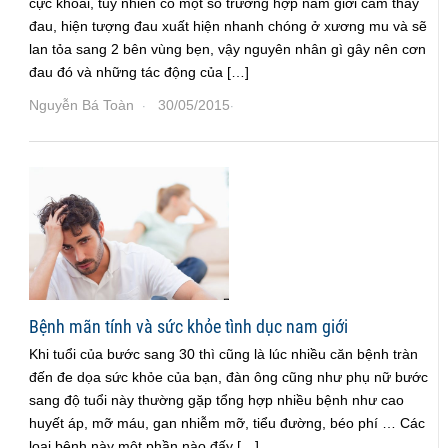
cực khoái, tuy nhiên có một số trường hợp nam giới cảm thấy
đau, hiện tượng đau xuất hiện nhanh chóng ở xương mu và sẽ
lan tỏa sang 2 bên vùng bẹn, vậy nguyên nhân gì gây nên cơn
đau đó và những tác động của […]
Nguyễn Bá Toàn
30/05/2015
·
·
Bệnh mãn tính và sức khỏe tình dục nam giới
Khi tuổi của bước sang 30 thì cũng là lúc nhiều căn bệnh tràn
đến đe dọa sức khỏe của bạn, đàn ông cũng như phụ nữ bước
sang độ tuổi này thường gặp tổng hợp nhiều bệnh như cao
huyết áp, mỡ máu, gan nhiễm mỡ, tiểu đường, béo phí … Các
loại bệnh này một phần nào đấy […]