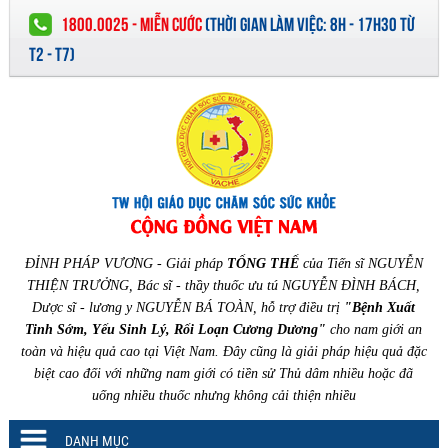
1800.0025 - MIỄN CƯỚC
(
THỜI GIAN LÀM VIỆC:
8H - 17H30 TỪ
T2 - T7)
ĐỈNH PHÁP VƯƠNG - Giải pháp
TỔNG THỂ
của Tiến sĩ NGUYỄN
THIỆN TRƯỞNG, Bác sĩ - thầy thuốc ưu tú NGUYỄN ĐÌNH BÁCH,
Dược sĩ - lương y NGUYỄN BÁ TOÀN, hỗ trợ điều trị
"Bệnh Xuất
Tinh Sớm, Yếu Sinh Lý, Rối Loạn Cương Dương"
cho nam giới an
toàn và hiệu quả cao tại Việt Nam. Đây cũng là giải pháp hiệu quả đặc
biệt cao đối với những nam giới có tiền sử Thủ dâm nhiều hoặc đã
uống nhiều thuốc nhưng không cải thiện nhiều
DANH MỤC